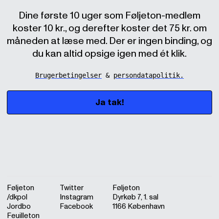
Dine første 10 uger som Føljeton-medlem
koster 10 kr., og derefter koster det 75 kr. om
måneden at læse med. Der er ingen binding, og
du kan altid opsige igen med ét klik.
Brugerbetingelser
 & 
persondatapolitik.
Ja tak!
Føljeton
Twitter
Føljeton
/dkpol
Instagram
Dyrkøb 7, 1. sal
Jordbo
Facebook
1166 København
Feuilleton