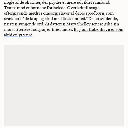
nogle af de charmer, der pryder et mere udviklet samfund.
Tværtimod er børnene forkælede. Overladt til svage,
eftergivende mødres omsorg; slaver af deres spædbørn, som
svækker både krop og sind med falsk ømhed.” Det er svidende,
næsten syngende ord. At datteren Mary Shelley senere gik i sin
mors litterære fodspor, er intet under.
Bag om København er som
altid et lyt værd
.