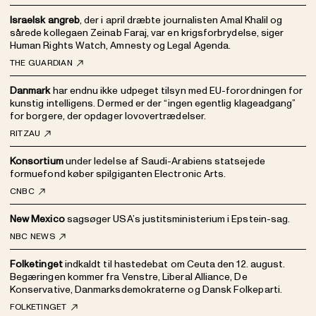
Israelsk angreb
, der i april dræbte journalisten Amal Khalil og
sårede kollegaen Zeinab Faraj, var en krigsforbrydelse, siger
Human Rights Watch, Amnesty og Legal Agenda.
THE GUARDIAN
Danmark
har endnu ikke udpeget tilsyn med EU-forordningen for
kunstig intelligens. Dermed er der “ingen egentlig klageadgang”
for borgere, der opdager lovovertrædelser.
RITZAU
Konsortium
under ledelse af Saudi-Arabiens statsejede
formuefond køber spilgiganten Electronic Arts.
CNBC
New Mexico
sagsøger USA’s justitsministerium i Epstein-sag.
NBC NEWS
Folketinget
indkaldt til hastedebat om Ceuta den 12. august.
Begæringen kommer fra Venstre, Liberal Alliance, De
Konservative, Danmarksdemokraterne og Dansk Folkeparti.
FOLKETINGET