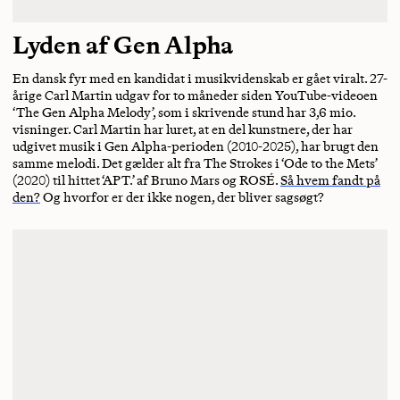
Lyden af Gen Alpha
En dansk fyr med en kandidat i musikvidenskab er gået viralt. 27-
årige Carl Martin udgav for to måneder siden YouTube-videoen
‘The Gen Alpha Melody’, som i skrivende stund har 3,6 mio.
visninger. Carl Martin har luret, at en del kunstnere, der har
udgivet musik i Gen Alpha-perioden (2010-2025), har brugt den
samme melodi. Det gælder alt fra The Strokes i ‘Ode to the Mets’
(2020) til hittet ‘APT.’ af Bruno Mars og ROSÉ.
Så hvem fandt på
den?
Og hvorfor er der ikke nogen, der bliver sagsøgt?