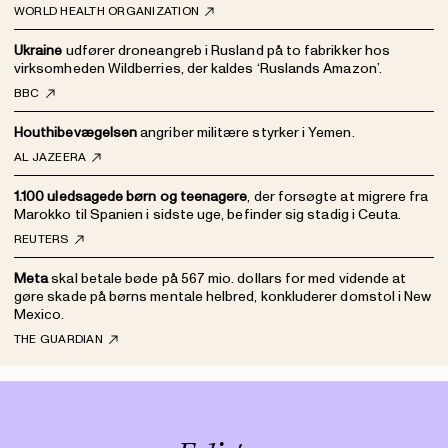
WORLD HEALTH ORGANIZATION
Ukraine
udfører droneangreb i Rusland på to fabrikker hos
virksomheden Wildberries, der kaldes ‘Ruslands Amazon’.
BBC
Houthibevægelsen
angriber militære styrker i Yemen.
AL JAZEERA
1.100 uledsagede børn og teenagere
, der forsøgte at migrere fra
Marokko til Spanien i sidste uge, befinder sig stadig i Ceuta.
REUTERS
Meta
skal betale bøde på 567 mio. dollars for med vidende at
gøre skade på børns mentale helbred, konkluderer domstol i New
Mexico.
THE GUARDIAN