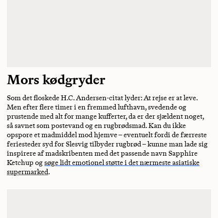
Mors kødgryder
Som det floskede H.C. Andersen-citat lyder: At rejse er at leve.
Men efter flere timer i en fremmed lufthavn, svedende og
prustende med alt for mange kufferter, da er der sjældent noget,
så savnet som postevand og en rugbrødsmad. Kan du ikke
opspore et madmiddel mod hjemve – eventuelt fordi de færreste
feriesteder syd for Slesvig tilbyder rugbrød – kunne man lade sig
inspirere af madskribenten med det passende navn Sapphire
Ketchup og
søge lidt emotionel støtte i det nærmeste asiatiske
supermarked
.