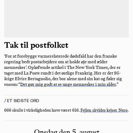
Tak til postfolket
‘For at forebygge varmerelaterede dødsfald har den franske
regering bedt postarbejdere om at holde øje med ældre
mennesker’. Opløftende artikel i The New York Times, der er
taget med La Poste rundt i det østlige Frankrig. Her er det 95-
årige Elvire Bertagnolio, der bor alene med sin kat og føler sig
ensom: “
Det gør mig godt at se unge mennesker i min alder
.”
ET SIDSTE ORD
666 skulle i virkeligheden have været 616.
Fejlen skyldes kejser Nero
.
Onsdag den 5. august