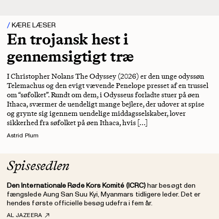
KÆRE LÆSER
En trojansk hest i
gennemsigtigt træ
I Christopher Nolans The Odyssey (2026) er den unge odyssøn
Telemachus og den evigt vævende Penelope presset af en trussel
om “søfolket”. Rundt om dem, i Odysseus forladte stuer på øen
Ithaca, sværmer de uendeligt mange bejlere, der udover at spise
og grynte sig igennem uendelige middagsselskaber, lover
sikkerhed fra søfolket på øen Ithaca, hvis […]
Astrid Plum
Spisesedlen
Den Internationale Røde Kors Komité (ICRC)
har besøgt den
fængslede Aung San Suu Kyi, Myanmars tidligere leder. Det er
hendes første officielle besøg udefra i fem år.
AL JAZEERA