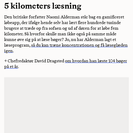
5 kilometers læsning
Den britiske forfatter Naomi Alderman står bag en gamificeret
løbeapp, der ifølge hende selv har lært flere hundrede tusinde
brugere at træde op fra sofaen og ud af døren for at løbe fem
kilometer. Så hvorfor skulle man ikke også på samme måde
kunne øve sig på at læse bøger? Jo, nu har Alderman lagt et
læseprogram,
så du kan træne koncentrationen og få læseglæden
igen
.
+ Chefredaktør David Dragsted
om hvordan han læste 104 bøger
på et år
.