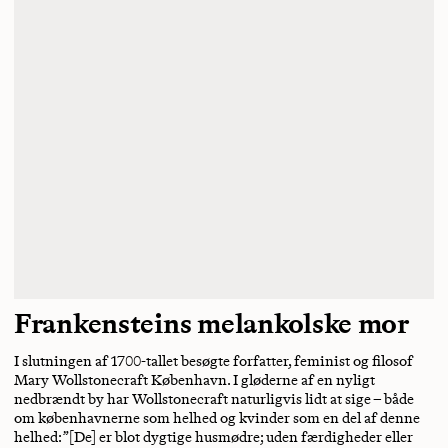
Frankensteins melankolske mor
I slutningen af 1700-tallet besøgte forfatter, feminist og filosof
Mary Wollstonecraft København. I gløderne af en nyligt
nedbrændt by har Wollstonecraft naturligvis lidt at sige – både
om københavnerne som helhed og kvinder som en del af denne
helhed: ”[De] er blot dygtige husmødre; uden færdigheder eller