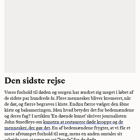
Den sidste rejse
Vores forhold til døden og sorgen har ændret sig meget i løbet af
de sidste par hundrede år. Flere mennesker bliver kremeret, når
de dør, og færre begraves i kiste. Endnu færre vælger den åbne
kiste og balsameringen. Men hvad betyder det for bedemændene
og deres fag? I artiklen ‘En døende kunst’ skriver journalisten
John Smedleys om
kunsten at restaurere døde kroppe og de
mennesker, der gør det
. En af bedemændene frygter, at vi får et
mere afstumpet forhold til sorg, mens en anden omtaler sit
arbejde som at være en art “hyrde” for de døde.