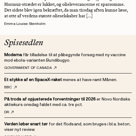
Hormuz-strædet er lukket, og olieleverancerne er sparsomme.
Det sidste blev igen bekræftet, da man tirsdag aften kunne læse,
at otte af verdens største olieselskaber har […]
Emma Louise Stenholm
Spisesedlen
Moderna
får tilladelse til at påbegynde forsøg med ny vaccine
mod ebola-varianten Bundibugyo.
GOVERNMENT OF CANADA
Et stykke af en SpaceX-raket
menes at have ramt Månen.
BBC
På trods af opjusterede forventninger til 2026
er Novo Nordisks
aktiekurs onsdag faldet med ca. tre pct.
DR
Verden løber snart tør
for det flodsand, som bruges i bl.a. beton,
viser nyt review.