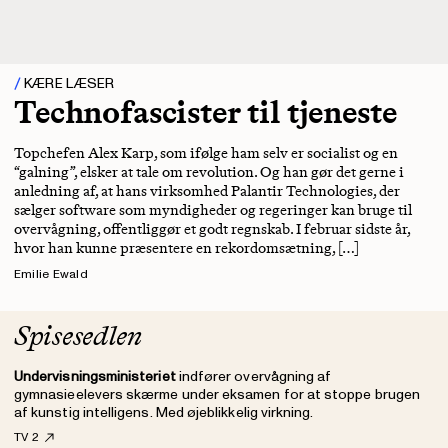
KÆRE LÆSER
Technofascister til tjeneste
Topchefen Alex Karp, som ifølge ham selv er socialist og en
“galning”, elsker at tale om revolution. Og han gør det gerne i
anledning af, at hans virksomhed Palantir Technologies, der
sælger software som myndigheder og regeringer kan bruge til
overvågning, offentliggør et godt regnskab. I februar sidste år,
hvor han kunne præsentere en rekordomsætning, […]
Emilie Ewald
Spisesedlen
Undervisningsministeriet
indfører overvågning af
gymnasieelevers skærme under eksamen for at stoppe brugen
af kunstig intelligens. Med øjeblikkelig virkning.
TV 2