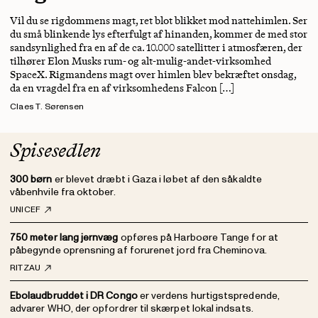
Vil du se rigdommens magt, ret blot blikket mod nattehimlen. Ser
du små blinkende lys efterfulgt af hinanden, kommer de med stor
sandsynlighed fra en af de ca. 10.000 satellitter i atmosfæren, der
tilhører Elon Musks rum- og alt-mulig-andet-virksomhed
SpaceX. Rigmandens magt over himlen blev bekræftet onsdag,
da en vragdel fra en af virksomhedens Falcon […]
Claes T. Sørensen
Spisesedlen
300 børn
er blevet dræbt i Gaza i løbet af den såkaldte
våbenhvile fra oktober.
UNICEF
750 meter lang jernvæg
opføres på Harboøre Tange for at
påbegynde oprensning af forurenet jord fra Cheminova.
RITZAU
Ebolaudbruddet i DR Congo
er verdens hurtigstspredende,
advarer WHO, der opfordrer til skærpet lokal indsats.