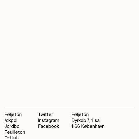
Føljeton
Twitter
Føljeton
/dkpol
Instagram
Dyrkøb 7, 1. sal
Jordbo
Facebook
1166 København
Feuilleton
Et Hul i