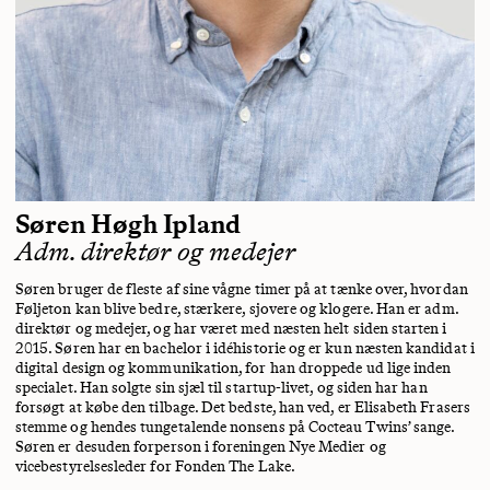
Søren Høgh Ipland
Adm. direktør og medejer
Søren bruger de fleste af sine vågne timer på at tænke over, hvordan
Føljeton kan blive bedre, stærkere, sjovere og klogere. Han er adm.
direktør og medejer, og har været med næsten helt siden starten i
2015. Søren har en bachelor i idéhistorie og er kun næsten kandidat i
digital design og kommunikation, for han droppede ud lige inden
specialet. Han solgte sin sjæl til startup-livet, og siden har han
forsøgt at købe den tilbage. Det bedste, han ved, er Elisabeth Frasers
stemme og hendes tungetalende nonsens på Cocteau Twins’ sange.
Søren er desuden forperson i foreningen Nye Medier og
vicebestyrelsesleder for Fonden The Lake.