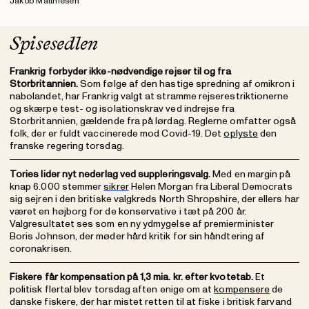
Jakob Matthiesen
Spisesedlen
Frankrig forbyder ikke-nødvendige rejser til og fra
Storbritannien.
Som følge af den hastige spredning af omikron i
nabolandet, har Frankrig valgt at stramme rejserestriktionerne
og skærpe test- og isolationskrav ved indrejse fra
Storbritannien, gældende fra på lørdag. Reglerne omfatter også
folk, der er fuldt vaccinerede mod Covid-19. Det
oplyste
den
franske regering torsdag.
Tories lider nyt nederlag ved suppleringsvalg.
Med en margin på
knap 6.000 stemmer
sikrer
Helen Morgan fra Liberal Democrats
sig sejren i den britiske valgkreds North Shropshire, der ellers har
været en højborg for de konservative i tæt på 200 år.
Valgresultatet ses som en ny ydmygelse af premierminister
Boris Johnson, der møder hård kritik for sin håndtering af
coronakrisen.
Fiskere får kompensation på 1,3 mia. kr. efter kvotetab.
Et
politisk flertal blev torsdag aften enige om at
kompensere
de
danske fiskere, der har mistet retten til at fiske i britisk farvand