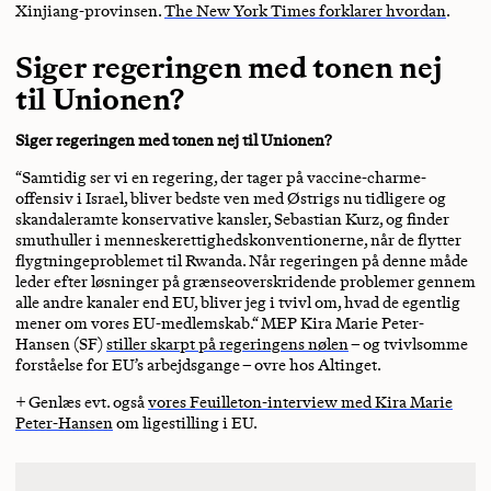
Xinjiang-provinsen.
The New York Times forklarer hvordan
.
Siger regeringen med tonen nej
til Unionen?
Siger regeringen med tonen nej til Unionen?
“Samtidig ser vi en regering, der tager på vaccine-charme-
offensiv i Israel, bliver bedste ven med Østrigs nu tidligere og
skandaleramte konservative kansler, Sebastian Kurz, og finder
smuthuller i menneskerettighedskonventionerne, når de flytter
flygtningeproblemet til Rwanda. Når regeringen på denne måde
leder efter løsninger på grænseoverskridende problemer gennem
alle andre kanaler end EU, bliver jeg i tvivl om, hvad de egentlig
mener om vores EU-medlemskab.“ MEP Kira Marie Peter-
Hansen (SF)
stiller skarpt på regeringens nølen
– og tvivlsomme
forståelse for EU’s arbejdsgange – ovre hos Altinget.
+ Genlæs evt. også
vores Feuilleton-interview med Kira Marie
Peter-Hansen
om ligestilling i EU.