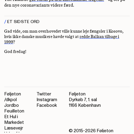
den nye coronavariants videre færd.
ET SIDSTE ORD
Gad vide, om man overhovedet ville kunne leje fængsler i Kosovo,
hvis ikke danske musikere havde valgt at
redde Balkan tilbage i
1999
?
God fredag!
Føljeton
Twitter
Føljeton
/dkpol
Instagram
Dyrkøb 7, 1. sal
Jordbo
Facebook
1166 København
Feuilleton
Et Hul i
Markedet
Læsevejr
© 2015-
2026
Føljeton
Ude af kurs