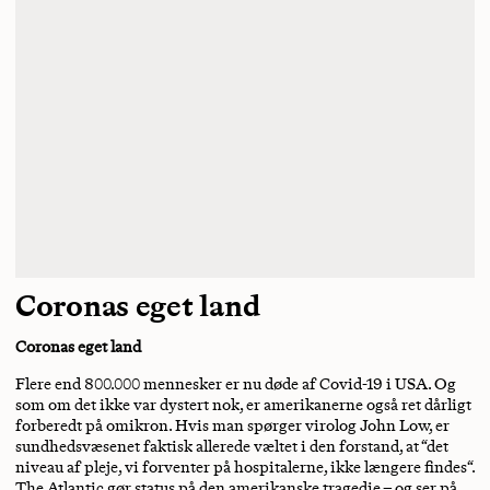
Coronas eget land
Coronas eget land
Flere end 800.000 mennesker er nu døde af Covid-19 i USA. Og
som om det ikke var dystert nok, er amerikanerne også ret dårligt
forberedt på omikron. Hvis man spørger virolog John Low, er
sundhedsvæsenet faktisk allerede væltet i den forstand, at “det
niveau af pleje, vi forventer på hospitalerne, ikke længere findes“.
The Atlantic
gør status på den amerikanske tragedie
– og ser på