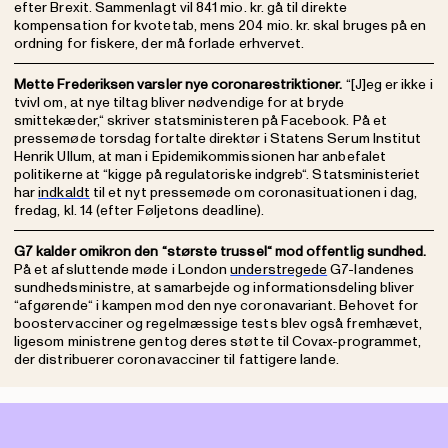
efter Brexit. Sammenlagt vil 841 mio. kr. gå til direkte
kompensation for kvotetab, mens 204 mio. kr. skal bruges på en
ordning for fiskere, der må forlade erhvervet.
Mette Frederiksen varsler nye coronarestriktioner.
“[J]eg er ikke i
tvivl om, at nye tiltag bliver nødvendige for at bryde
smittekæder,“ skriver statsministeren på Facebook. På et
pressemøde torsdag fortalte direktør i Statens Serum Institut
Henrik Ullum, at man i Epidemikommissionen har anbefalet
politikerne at “kigge på regulatoriske indgreb“. Statsministeriet
har
indkaldt
til et nyt pressemøde om coronasituationen i dag,
fredag, kl. 14 (efter Føljetons deadline).
G7 kalder omikron den “største trussel“ mod offentlig sundhed.
På et afsluttende møde i London
understregede
G7-landenes
sundhedsministre, at samarbejde og informationsdeling bliver
“afgørende“ i kampen mod den nye coronavariant. Behovet for
boostervacciner og regelmæssige tests blev også fremhævet,
ligesom ministrene gentog deres støtte til Covax-programmet,
der distribuerer coronavacciner til fattigere lande.