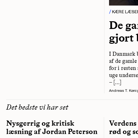
KÆRE LÆSE
De ga
gjort 
I Danmark b
af de gamle
for i reste
uge undersø
– […]
Andreas T. Køni
Det bedste vi har set
Nysgerrig og kritisk
Verdens
læsning af Jordan Peterson
rød og s