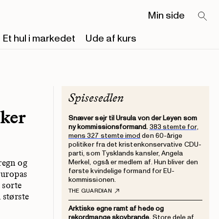
Min side
Et hul i markedet
Ude af kurs
Spisesedlen
sker
Snæver sejr til Ursula von der Leyen som
ny kommissionsformand.
383 stemte for,
mens 327 stemte imod
den 60-årige
politiker fra det kristenkonservative CDU-
parti, som Tysklands kansler, Angela
regn og
Merkel, også er medlem af. Hun bliver den
første kvindelige formand for EU-
Europas
kommissionen.
 sorte
THE GUARDIAN
 største
Arktiske egne ramt af hede og
rekordmange skovbrande.
Store dele af