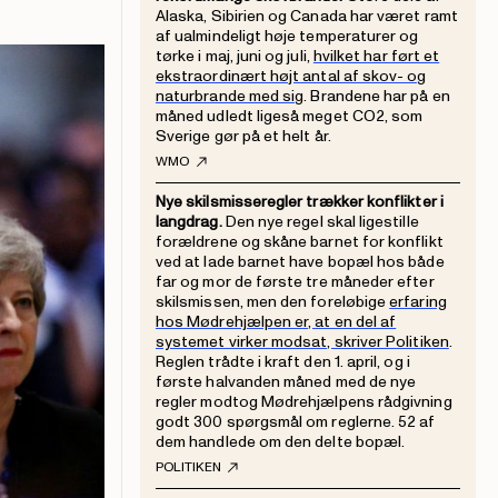
Alaska, Sibirien og Canada har været ramt
af ualmindeligt høje temperaturer og
tørke i maj, juni og juli,
hvilket har ført et
ekstraordinært højt antal af skov- og
naturbrande med sig
. Brandene har på en
måned udledt ligeså meget CO2, som
Sverige gør på et helt år.
WMO
Nye skilsmisseregler trækker konflikter i
langdrag.
Den nye regel skal ligestille
forældrene og skåne barnet for konflikt
ved at lade barnet have bopæl hos både
far og mor de første tre måneder efter
skilsmissen, men den foreløbige
erfaring
hos Mødrehjælpen er, at en del af
systemet virker modsat, skriver Politiken
.
Reglen trådte i kraft den 1. april, og i
første halvanden måned med de nye
regler modtog Mødrehjælpens rådgivning
godt 300 spørgsmål om reglerne. 52 af
dem handlede om den delte bopæl.
POLITIKEN