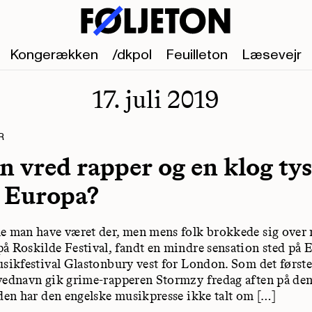
Kongerækken
/dkpol
Feuilleton
Læsevejr
17. juli 2019
R
n vred rapper og en klog ty
 Europa?
e man have været der, men mens folk brokkede sig over 
å Roskilde Festival, fandt en mindre sensation sted på 
usikfestival Glastonbury vest for London. Som det første
vednavn gik grime-rapperen Stormzy fredag aften på den
iden har den engelske musikpresse ikke talt om […]