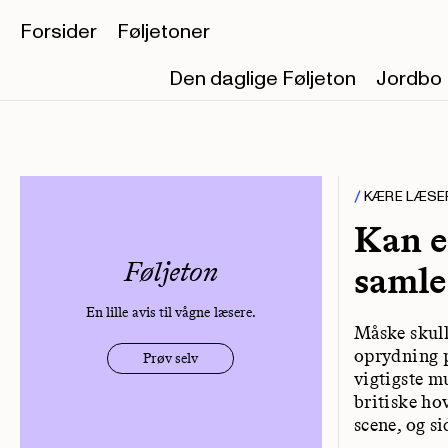
Forsider
Føljetoner
Den daglige Føljeton
Jordbo
KÆRE LÆSE
Kan e
Føljeton
samle
En lille avis til vågne læsere.
Måske skull
oprydning p
Prøv selv
vigtigste m
britiske ho
scene, og s