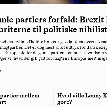
R
mle partiers forfald: Brexit
briterne til politiske nihilis
ød det nyligt afholdte Folketingsvalg på en overraskend
 magtpartier. Det er dog mest af alt udtryk for dansk exe
n af Europa bløder de gamle partier stemmer på voldsom v
ger vi, hvad der gik galt for magten i Europas mest mag
g
 partier mellem
Hvad ville Lenny K
ort
gøre?