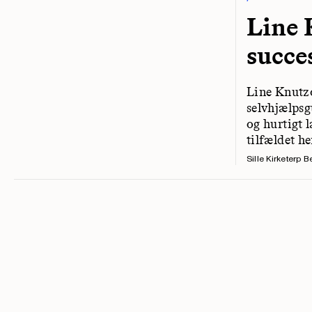
Line 
succe
Line Knutzo
selvhjælpsg
og hurtigt l
tilfældet he
Sille Kirketerp B