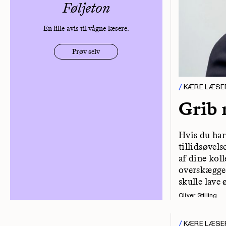
Føljeton
En lille avis til vågne læsere.
Prøv selv
KÆRE LÆSE
Grib 
Hvis du har
tillidsøvels
af dine kol
overskægget
skulle lave
Oliver Stilling
KÆRE LÆSE