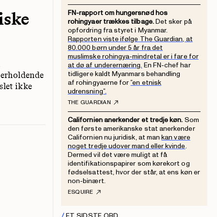
iske
FN-rapport om hungersnød hos
rohingyaer trækkes tilbage.
Det sker på
opfordring fra styret i Myanmar.
Rapporten viste ifølge The Guardian, at
80.000 børn under 5 år fra det
muslimske rohingya-mindretal er i fare for
å
at dø af underernæring.
En FN-chef har
tidligere kaldt Myanmars behandling
derholdende
af rohingyaerne for
”en etnisk
slet ikke
udrensning”.
THE GUARDIAN
Californien anerkender et tredje køn.
Som
den første amerikanske stat anerkender
Californien nu juridisk, at man
kan være
noget tredje udover mand eller kvinde
.
Dermed vil det være muligt at få
identifikationspapirer som kørekort og
fødselsattest, hvor der står, at ens køn er
non-binært.
ESQUIRE
ET SIDSTE ORD