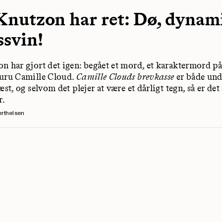
Knutzon har ret: Dø, dynam
ssvin!
n har gjort det igen: begået et mord, et karaktermord p
uru Camille Cloud.
Camille Clouds brevkasse
er både un
æst, og selvom det plejer at være et dårligt tegn, så er det 
r.
erthelsen