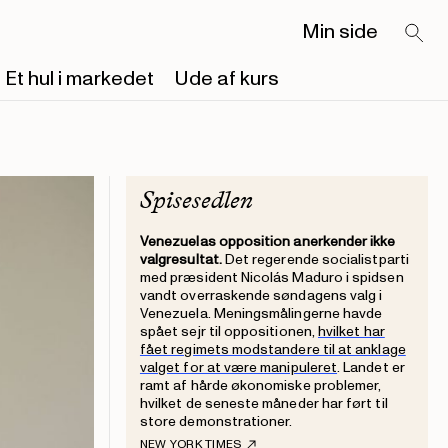
Min side
Et hul i markedet
Ude af kurs
Spisesedlen
Venezuelas opposition anerkender ikke
valgresultat.
Det regerende socialistparti
med præsident Nicolás Maduro i spidsen
vandt overraskende søndagens valg i
Venezuela. Meningsmålingerne havde
spået sejr til oppositionen,
hvilket har
fået regimets modstandere til at anklage
valget for at være manipuleret
. Landet er
ramt af hårde økonomiske problemer,
hvilket de seneste måneder har ført til
store demonstrationer.
NEW YORK TIMES