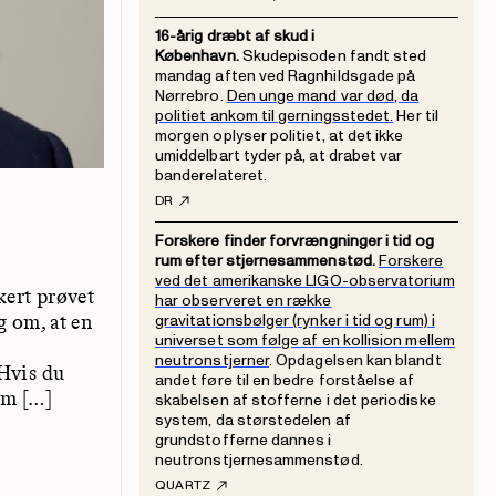
16-årig dræbt af skud i
København.
Skudepisoden fandt sted
mandag aften ved Ragnhildsgade på
Nørrebro.
Den unge mand var død, da
politiet ankom til gerningsstedet.
Her til
morgen oplyser politiet, at det ikke
umiddelbart tyder på, at drabet var
banderelateret.
DR
Forskere finder forvrængninger i tid og
rum efter stjernesammenstød.
Forskere
ved det amerikanske LIGO-observatorium
kert prøvet
har observeret en række
g om, at en
gravitationsbølger (rynker i tid og rum) i
universet som følge af en kollision mellem
neutronstjerner
. Opdagelsen kan blandt
 Hvis du
andet føre til en bedre forståelse af
em […]
skabelsen af stofferne i det periodiske
system, da størstedelen af
grundstofferne dannes i
neutronstjernesammenstød.
QUARTZ