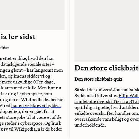
a ler sidst
sidst
nettet er ikke, hvad den har
dataslugende sociale sites –
Den store clickbait
ingen glemt – har langsomt men
den, og imens sidder vi og
Den store clickbait-quiz
e mere uskyldige 00’er-dage,
 klares med et klik. Men hør nu
Så skal der quizzes! Journalistisk
tisk ting i cyberspace, som
Syddansk Universitet
Filip Wall
r, og det er Wikipedia det bedste
samlet otte overskrifter fra BT.
Wired
har en velskrevet hyldest
op til dig at gætte, hvad artikler
lopædien, der er gået fra at
enkelte overskrifter handler om.
ts store joke til at være et af de
overraskende vanskeligt og ove
e steder i cyberspace. Og husk
underholdende.
kærv til Wikipedia, når de beder