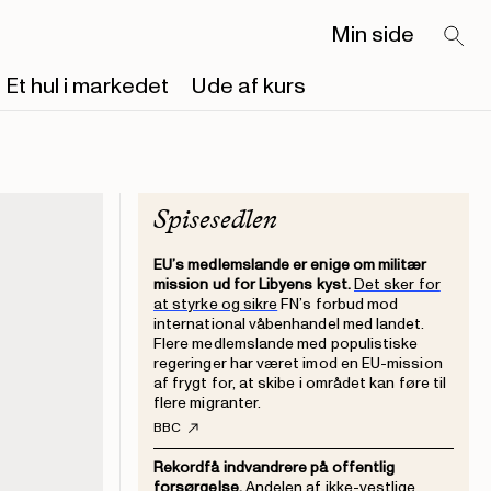
Min side
Et hul i markedet
Ude af kurs
Spisesedlen
EU’s medlemslande er enige om militær
mission ud for Libyens kyst.
Det sker for
at styrke og sikre
FN’s forbud mod
international våbenhandel med landet.
Flere medlemslande med populistiske
regeringer har været imod en EU-mission
af frygt for, at skibe i området kan føre til
flere migranter.
BBC
Rekordfå indvandrere på offentlig
forsørgelse.
Andelen af ikke-vestlige