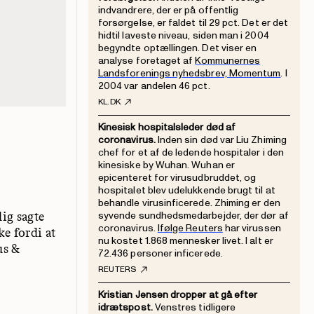
indvandrere, der er på offentlig
forsørgelse, er faldet til 29 pct. Det er det
hidtil laveste niveau, siden man i 2004
begyndte optællingen. Det viser en
analyse foretaget af
Kommunernes
Landsforenings nyhedsbrev, Momentum
. I
2004 var andelen 46 pct.
KL.DK
Kinesisk hospitalsleder død af
coronavirus.
Inden sin død var Liu Zhiming
chef for et af de ledende hospitaler i den
kinesiske by Wuhan. Wuhan er
epicenteret for virusudbruddet, og
hospitalet blev udelukkende brugt til at
behandle virusinficerede. Zhiming er den
dig sagte
syvende sundhedsmedarbejder, der dør af
coronavirus.
Ifølge Reuters
har virussen
ke fordi at
nu kostet 1.868 mennesker livet. I alt er
us &
72.436 personer inficerede.
REUTERS
Kristian Jensen dropper at gå efter
idrætspost.
Venstres tidligere