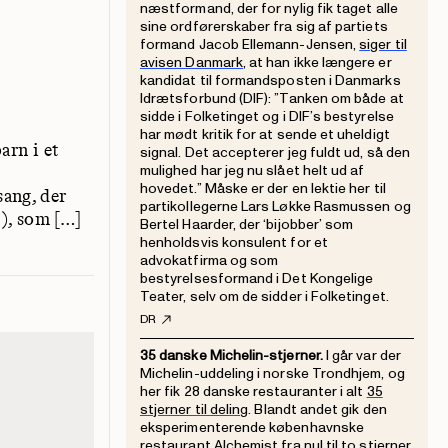
næstformand, der for nylig fik taget alle
sine ordførerskaber fra sig af partiets
formand Jacob Ellemann-Jensen,
siger til
avisen Danmark
, at han ikke længere er
kandidat til formandsposten i Danmarks
Idrætsforbund (DIF): ”Tanken om både at
sidde i Folketinget og i DIF’s bestyrelse
har mødt kritik for at sende et uheldigt
arn i et
signal. Det accepterer jeg fuldt ud, så den
mulighed har jeg nu slået helt ud af
hovedet.” Måske er der en lektie her til
sang, der
partikollegerne Lars Løkke Rasmussen og
5), som […]
Bertel Haarder, der ‘bijobber’ som
henholdsvis konsulent for et
advokatfirma og som
bestyrelsesformand i Det Kongelige
Teater, selv om de sidder i Folketinget.
DR
35 danske Michelin-stjerner.
I går var der
Michelin-uddeling i norske Trondhjem, og
her fik 28 danske restauranter i alt
35
stjerner til deling
. Blandt andet gik den
eksperimenterende københavnske
restaurant Alchemist fra nul til to stjerner,