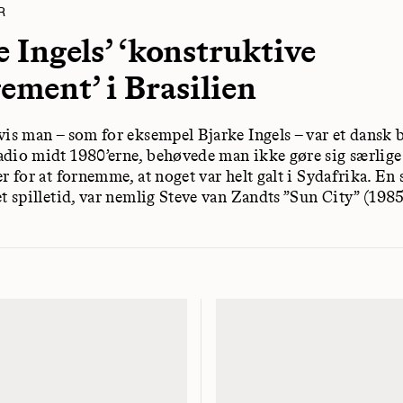
R
e Ingels’ ‘konstruktive
ement’ i Brasilien
vis man – som for eksempel Bjarke Ingels – var et dansk b
dio midt 1980’erne, behøvede man ikke gøre sig særlige
r for at fornemme, at noget var helt galt i Sydafrika. En 
et spilletid, var nemlig Steve van Zandts ”Sun City” (198