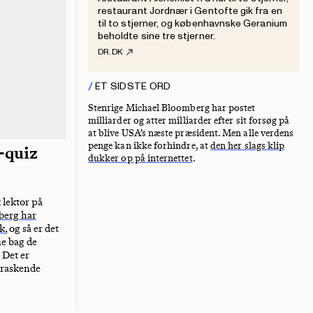
restaurant Jordnær i Gentofte gik fra en
til to stjerner, og københavnske Geranium
beholdte sine tre stjerner.
DR.DK
ET SIDSTE ORD
Stenrige Michael Bloomberg har postet
milliarder og atter milliarder efter sit forsøg på
at blive USA’s næste præsident. Men alle verdens
penge kan ikke forhindre, at
den her slags klip
-quiz
dukker op på internettet
.
 lektor på
berg har
dk
, og så er det
ne bag de
 Det er
rraskende