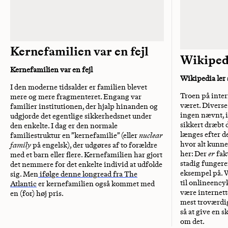
Kernefamilien var en fejl
Wikipedi
Kernefamilien var en fejl
Wikipedia ler 
I den moderne tidsalder er familien blevet
Troen på inter
mere og mere fragmenteret. Engang var
været. Diverse 
familier institutionen, der hjalp hinanden og
ingen nævnt, 
udgjorde det egentlige sikkerhedsnet under
sikkert dræbt 
den enkelte. I dag er den normale
længes efter d
familiestruktur en ”kernefamilie” (eller
nuclear
hvor alt kunne
family
på engelsk), der udgøres af to forældre
her: Der
er
fak
med et barn eller flere. Kernefamilien har gjort
stadig fungere
det nemmere for det enkelte individ at udfolde
eksempel på. 
sig. Men
ifølge denne longread fra The
til onlineencyk
Atlantic
er kernefamilien også kommet med
være internette
en (for) høj pris.
mest troværdig
så at give en s
om det.