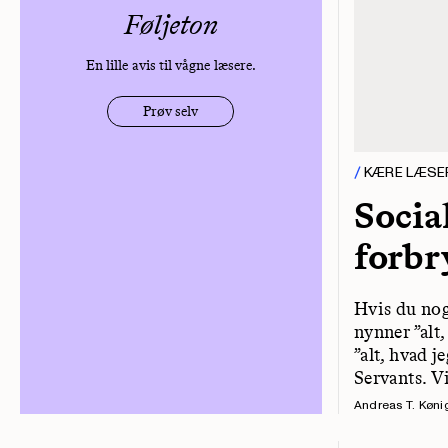
Føljeton
En lille avis til vågne læsere.
Prøv selv
KÆRE LÆSE
Socia
forbr
Hvis du noge
nynner ”alt,
”alt, hvad j
Servants. Vi
Andreas T. Køni