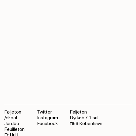
Føljeton
Twitter
Føljeton
/dkpol
Instagram
Dyrkøb 7, 1. sal
Jordbo
Facebook
1166 København
Feuilleton
Et Hul i