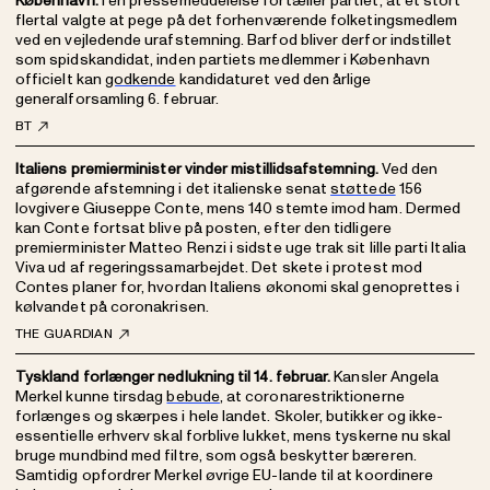
København.
I en pressemeddelelse fortæller partiet, at et stort
flertal valgte at pege på det forhenværende folketingsmedlem
ved en vejledende urafstemning. Barfod bliver derfor indstillet
som spidskandidat, inden partiets medlemmer i København
officielt kan
godkende
kandidaturet ved den årlige
generalforsamling 6. februar.
BT
Italiens premierminister vinder mistillidsafstemning.
Ved den
afgørende afstemning i det italienske senat
støttede
156
lovgivere Giuseppe Conte, mens 140 stemte imod ham. Dermed
kan Conte fortsat blive på posten, efter den tidligere
premierminister Matteo Renzi i sidste uge trak sit lille parti Italia
Viva ud af regeringssamarbejdet. Det skete i protest mod
Contes planer for, hvordan Italiens økonomi skal genoprettes i
kølvandet på coronakrisen.
THE GUARDIAN
Tyskland forlænger nedlukning til 14. februar.
Kansler Angela
Merkel kunne tirsdag
bebude
, at coronarestriktionerne
forlænges og skærpes i hele landet. Skoler, butikker og ikke-
essentielle erhverv skal forblive lukket, mens tyskerne nu skal
bruge mundbind med filtre, som også beskytter bæreren.
Samtidig opfordrer Merkel øvrige EU-lande til at koordinere