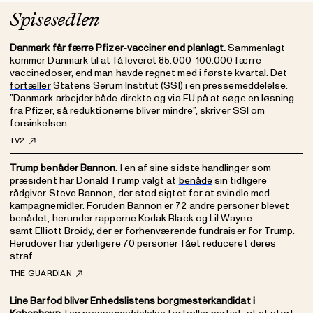
Spisesedlen
Danmark får færre Pfizer-vacciner end planlagt.
Sammenlagt
kommer Danmark til at få leveret 85.000-100.000 færre
vaccinedoser, end man havde regnet med i første kvartal. Det
fortæller
Statens Serum Institut (SSI) i en pressemeddelelse.
”Danmark arbejder både direkte og via EU på at søge en løsning
fra Pfizer, så reduktionerne bliver mindre”, skriver SSI om
forsinkelsen.
TV2
Trump benåder Bannon.
I en af sine sidste handlinger som
præsident har Donald Trump valgt at
benåde
sin tidligere
rådgiver Steve Bannon, der stod sigtet for at svindle med
kampagnemidler. Foruden Bannon er 72 andre personer blevet
benådet, herunder rapperne Kodak Black og Lil Wayne
samt Elliott Broidy, der er forhenværende fundraiser for Trump.
Herudover har yderligere 70 personer fået reduceret deres
straf.
THE GUARDIAN
Line Barfod bliver Enhedslistens borgmesterkandidat i