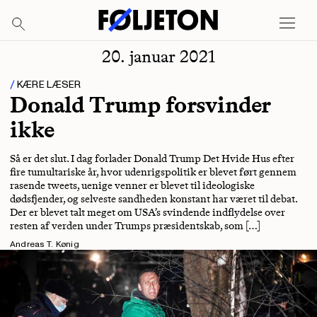
20. januar 2021
KÆRE LÆSER
Donald Trump forsvinder
ikke
Så er det slut. I dag forlader Donald Trump Det Hvide Hus efter
fire tumultariske år, hvor udenrigspolitik er blevet ført gennem
rasende tweets, uenige venner er blevet til ideologiske
dødsfjender, og selveste sandheden konstant har været til debat.
Der er blevet talt meget om USA’s svindende indflydelse over
resten af verden under Trumps præsidentskab, som […]
Andreas T. Kønig