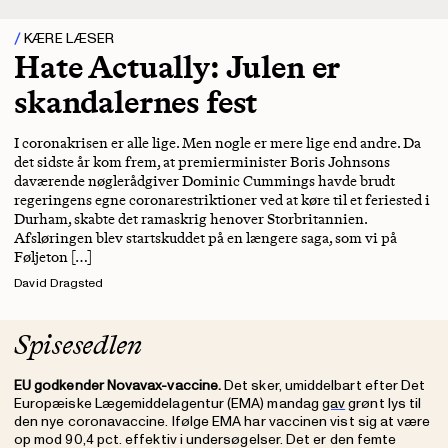
KÆRE LÆSER
Hate Actually: Julen er
skandalernes fest
I coronakrisen er alle lige. Men nogle er mere lige end andre. Da
det sidste år kom frem, at premierminister Boris Johnsons
daværende nøglerådgiver Dominic Cummings havde brudt
regeringens egne coronarestriktioner ved at køre til et feriested i
Durham, skabte det ramaskrig henover Storbritannien.
Afsløringen blev startskuddet på en længere saga, som vi på
Føljeton […]
David Dragsted
Spisesedlen
EU godkender Novavax-vaccine.
Det sker, umiddelbart efter Det
Europæiske Lægemiddelagentur (EMA) mandag
gav
grønt lys til
den nye coronavaccine. Ifølge EMA har vaccinen vist sig at være
op mod 90,4 pct. effektiv i undersøgelser. Det er den femte