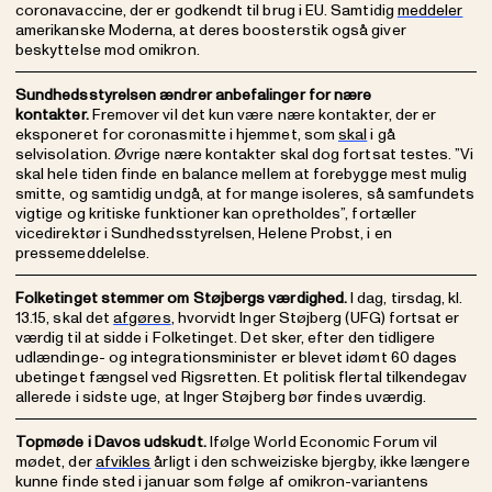
coronavaccine, der er godkendt til brug i EU. Samtidig
meddeler
amerikanske Moderna, at deres boosterstik også giver
beskyttelse mod omikron.
Sundhedsstyrelsen ændrer anbefalinger for nære
kontakter.
Fremover vil det kun være nære kontakter, der er
eksponeret for coronasmitte i hjemmet, som
skal
i gå
selvisolation. Øvrige nære kontakter skal dog fortsat testes. ”Vi
skal hele tiden finde en balance mellem at forebygge mest mulig
smitte, og samtidig undgå, at for mange isoleres, så samfundets
vigtige og kritiske funktioner kan opretholdes”, fortæller
vicedirektør i Sundhedsstyrelsen, Helene Probst, i en
pressemeddelelse.
Folketinget stemmer om Støjbergs værdighed.
I dag, tirsdag, kl.
13.15, skal det
afgøres
, hvorvidt Inger Støjberg (UFG) fortsat er
værdig til at sidde i Folketinget. Det sker, efter den tidligere
udlændinge- og integrationsminister er blevet idømt 60 dages
ubetinget fængsel ved Rigsretten. Et politisk flertal tilkendegav
allerede i sidste uge, at Inger Støjberg bør findes uværdig.
Topmøde i Davos udskudt.
Ifølge World Economic Forum vil
mødet, der
afvikles
årligt i den schweiziske bjergby, ikke længere
kunne finde sted i januar som følge af omikron-variantens