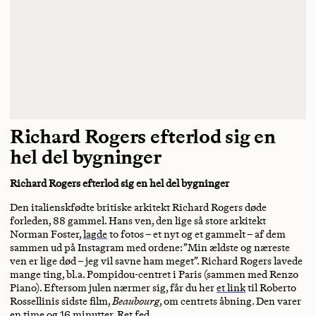
Richard Rogers efterlod sig en
hel del bygninger
Richard Rogers efterlod sig en hel del bygninger
Den italienskfødte britiske arkitekt Richard Rogers døde
forleden, 88 gammel. Hans ven, den lige så store arkitekt
Norman Foster,
lagde
to fotos – et nyt og et gammelt – af dem
sammen ud på Instagram med ordene: ”Min ældste og næreste
ven er lige død – jeg vil savne ham meget”. Richard Rogers lavede
mange ting, bl.a. Pompidou-centret i Paris (sammen med Renzo
Piano). Eftersom julen nærmer sig, får du her
et link
til Roberto
Rossellinis sidste film,
Beaubourg
, om centrets åbning. Den varer
en time og 16 minutter. Ret fed.