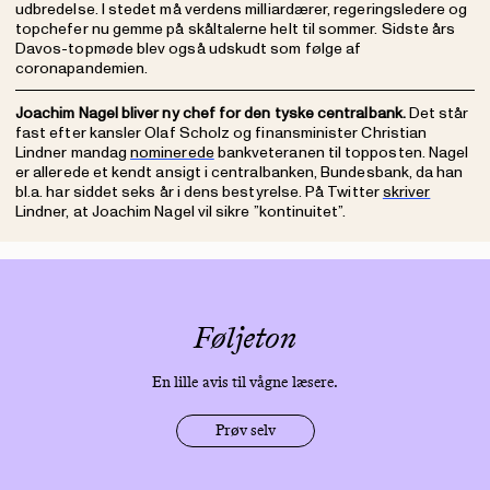
udbredelse. I stedet må verdens milliardærer, regeringsledere og
topchefer nu gemme på skåltalerne helt til sommer. Sidste års
Davos-topmøde blev også udskudt som følge af
coronapandemien.
Joachim Nagel bliver ny chef for den tyske centralbank.
Det står
fast efter kansler Olaf Scholz og finansminister Christian
Lindner mandag
nominerede
bankveteranen til topposten. Nagel
er allerede et kendt ansigt i centralbanken, Bundesbank, da han
bl.a. har siddet seks år i dens bestyrelse. På Twitter
skriver
Lindner, at Joachim Nagel vil sikre ”kontinuitet”.
Føljeton
En lille avis til vågne læsere.
Prøv selv