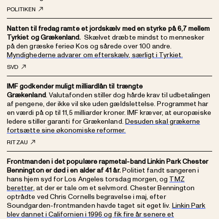
POLITIKEN
Natten til fredag ramte et jordskælv med en styrke på 6,7 mellem
Tyrkiet og Grækenland.
Skælvet dræbte mindst to mennesker
på den græske ferieø Kos og sårede over 100 andre.
Myndighederne advarer om efterskælv, særligt i Tyrkiet.
SVD
IMF godkender muligt milliardlån til trængte
Grækenland
. Valutafonden stiller dog hårde krav til udbetalingen
af pengene, der ikke vil ske uden gældslettelse. Programmet har
en værdi på op til 11,5 milliarder kroner. IMF kræver, at europæiske
ledere stiller garanti for Grækenland.
Desuden skal grækerne
fortsætte sine økonomiske reformer.
RITZAU
Frontmanden i det populære rapmetal-band Linkin Park Chester
Bennington er død i en alder af 41 år.
Politiet fandt sangeren i
hans hjem syd for Los Angeles torsdag morgen, og
TMZ
beretter
, at der er tale om et selvmord. Chester Bennington
optrådte ved Chris Cornells begravelse i maj, efter
Soundgarden-frontmanden havde taget sit eget liv.
Linkin Park
blev dannet i Californien i 1996 og fik fire år senere et