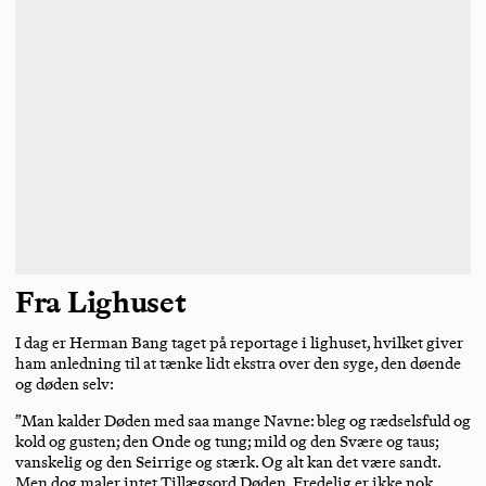
Fra Lighuset
I dag er Herman Bang taget på reportage i lighuset, hvilket giver
ham anledning til at tænke lidt ekstra over den syge, den døende
og døden selv:
”Man kalder Døden med saa mange Navne: bleg og rædselsfuld og
kold og gusten; den Onde og tung; mild og den Svære og taus;
vanskelig og den Seirrige og stærk. Og alt kan det være sandt.
Men dog maler intet Tillægsord Døden. Fredelig er ikke nok,