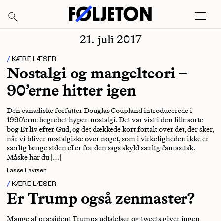
21. juli 2017
KÆRE LÆSER
Nostalgi og mangelteori –
90’erne hitter igen
Den canadiske forfatter Douglas Coupland introducerede i
1990’erne begrebet hyper-nostalgi. Det var vist i den lille sorte
bog Et liv efter Gud, og det dækkede kort fortalt over det, der sker,
når vi bliver nostalgiske over noget, som i virkeligheden ikke er
særlig længe siden eller for den sags skyld særlig fantastisk.
Måske har du […]
Lasse Lavrsen
KÆRE LÆSER
Er Trump også zenmaster?
Mange af præsident Trumps udtalelser og tweets giver ingen