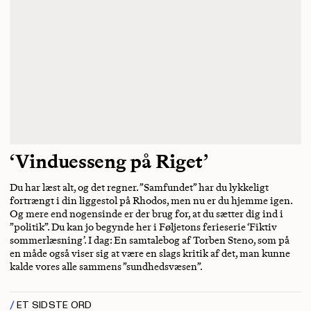
‘Vinduesseng på Riget’
Du har læst alt, og det regner. ”Samfundet” har du lykkeligt
fortrængt i din liggestol på Rhodos, men nu er du hjemme igen.
Og mere end nogensinde er der brug for, at du sætter dig ind i
”politik”. Du kan jo begynde her i Føljetons ferieserie ‘Fiktiv
sommerlæsning’. I dag: En samtalebog af Torben Steno, som på
en måde også viser sig at være en slags kritik af det, man kunne
kalde vores alle sammens ”sundhedsvæsen”.
ET SIDSTE ORD