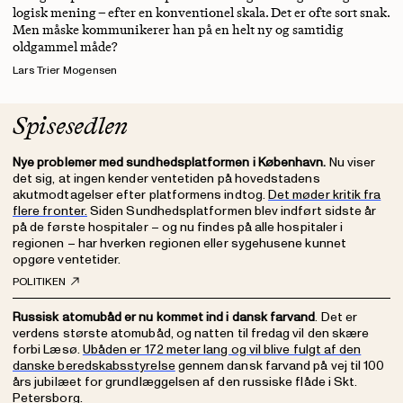
logisk mening – efter en konventionel skala. Det er ofte sort snak.
Men måske kommunikerer han på en helt ny og samtidig
oldgammel måde?
Lars Trier Mogensen
Spisesedlen
Nye problemer med sundhedsplatformen i København.
Nu viser
det sig, at ingen kender ventetiden på hovedstadens
akutmodtagelser efter platformens indtog.
Det møder kritik fra
flere fronter.
Siden Sundhedsplatformen blev indført sidste år
på de første hospitaler – og nu findes på alle hospitaler i
regionen – har hverken regionen eller sygehusene kunnet
opgøre ventetider.
POLITIKEN
Russisk atomubåd er nu kommet ind i dansk farvand
. Det er
verdens største atomubåd, og natten til fredag vil den skære
forbi Læsø.
Ubåden er 172 meter lang og vil blive fulgt af den
danske beredskabsstyrelse
gennem dansk farvand på vej til 100
års jubilæet for grundlæggelsen af den russiske flåde i Skt.
Petersborg.