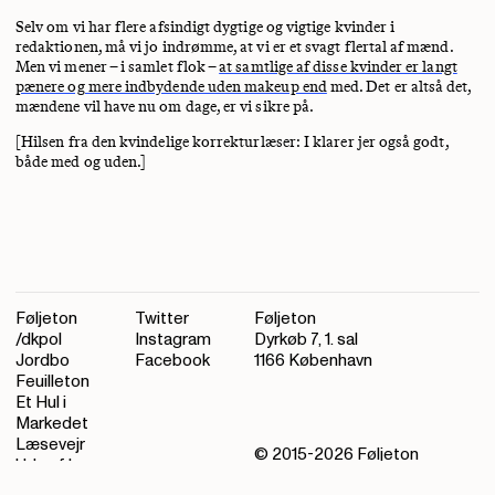
Selv om vi har flere afsindigt dygtige og vigtige kvinder i
redaktionen, må vi jo indrømme, at vi er et svagt flertal af mænd.
Men vi mener – i samlet flok –
at samtlige af disse kvinder er langt
pænere og mere indbydende uden makeup end
med. Det er altså det,
mændene vil have nu om dage, er vi sikre på.
[Hilsen fra den kvindelige korrekturlæser: I klarer jer også godt,
både med og uden.]
Føljeton
Twitter
Føljeton
/dkpol
Instagram
Dyrkøb 7, 1. sal
Jordbo
Facebook
1166 København
Feuilleton
Et Hul i
Markedet
Læsevejr
© 2015-
2026
Føljeton
Ude af kurs
Kontakt