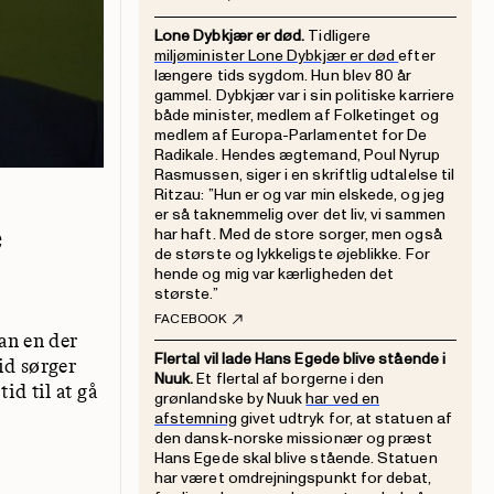
Lone Dybkjær er død.
Tidligere
miljøminister Lone Dybkjær er død
efter
længere tids sygdom. Hun blev 80 år
gammel. Dybkjær var i sin politiske karriere
både minister, medlem af Folketinget og
medlem af Europa-Parlamentet for De
Radikale. Hendes ægtemand, Poul Nyrup
Rasmussen, siger i en skriftlig udtalelse til
Ritzau: ”Hun er og var min elskede, og jeg
er så taknemmelig over det liv, vi sammen
e
har haft. Med de store sorger, men også
de største og lykkeligste øjeblikke. For
hende og mig var kærligheden det
største.”
FACEBOOK
dan en der
Flertal vil lade Hans Egede blive stående i
id sørger
Nuuk.
Et flertal af borgerne i den
id til at gå
grønlandske by Nuuk
har ved en
afstemning
givet udtryk for, at statuen af
den dansk-norske missionær og præst
Hans Egede skal blive stående. Statuen
har været omdrejningspunkt for debat,