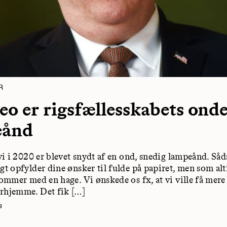
R
o er rigsfællesskabets ond
eånd
 vi i 2020 er blevet snydt af en ond, snedig lampeånd. Så
gt opfylder dine ønsker til fulde på papiret, men som alt
kommer med en hage. Vi ønskede os fx, at vi ville få mere t
rhjemme. Det fik […]
g