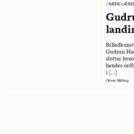
KÆRE LÆSE
Gudru
landi
Billedkunst
Gudrun Hasl
slutter hver
hendes ordb
i […]
Oliver Stilling