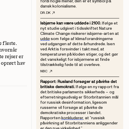
fordi nogle mener, den er et symbol på
dansk kolonialisme.
DR.DK
Isbjørne kan være uddøde i 2100.
Ifølge et
nyt studie udgivet i tidsskriftet Nature
Climate Change risikerer isbjørne-arten at
uddø
som følge af klimaforandringerne
 fleste.
ved udgangen af dette århundrede. Isen
ved Arktis forsvinder i takt med, at
 hvornår
temperaturen på kloden stiger, og det gør
e rejser er
det vanskeligt for isbjørnene at finde
 oprørt hav
tilstrækkelig føde til at overleve.
NBC
Rapport: Rusland forsøger at påvirke det
britiske demokrati.
Ifølge en ny rapport fra
det britiske parlaments sikkerheds – og
efterretningsudvalg er Storbritannien mål
for russisk desinformation, ligesom
russerne vil forsøge at påvirke de
demokratiske processer i landet.
Rapporten
konkluderer
, at ”russisk
påvirkning af Storbritanniens anliggender
er den nye virkelighed.”