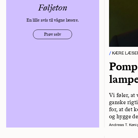
Føljeton
En lille avis til vågne læsere.
Prøv selv
KÆRE LÆSE
Pompe
lamp
Vi føler, at
ganske rigti
for, at det 
og hygge de
Andreas T. Køni