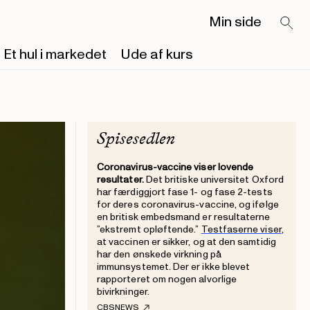
Min side
Et hul i markedet
Ude af kurs
Spisesedlen
Coronavirus-vaccine viser lovende
resultater.
Det britiske universitet Oxford
har færdiggjort fase 1- og fase 2-tests
for deres coronavirus-vaccine, og ifølge
en britisk embedsmand er resultaterne
”ekstremt opløftende.”
Testfaserne viser
,
at vaccinen er sikker, og at den samtidig
har den ønskede virkning på
immunsystemet. Der er ikke blevet
rapporteret om nogen alvorlige
bivirkninger.
CBSNEWS