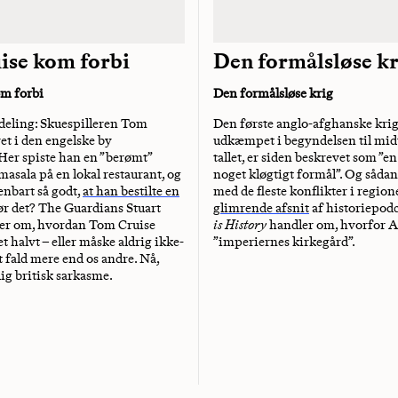
Den formålsløse k
ise kom forbi
Den formålsløse krig
m forbi
Den første anglo-afghanske krig
afdeling: Skuespilleren Tom
udkæmpet i begyndelsen til mid
et i den engelske by
tallet, er siden beskrevet som ”e
er spiste han en ”berømt”
noget kløgtigt formål”. Og sådan
masala på en lokal restaurant, og
med de fleste konflikter i regio
nbart så godt,
at han bestilte en
glimrende afsnit
af historiepod
r det? The Guardians Stuart
is History
handler om, hvorfor A
ver om, hvordan Tom Cruise
”imperiernes kirkegård”.
t halvt – eller måske aldrig ikke-
t fald mere end os andre. Nå,
ig britisk sarkasme.