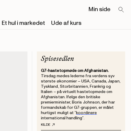
Min side
Et hul i markedet
Ude af kurs
Spisesedlen
G7-hastetopmøde om Afghanistan.
Tirsdag mødes lederne fra verdens syv
største økonomier – USA, Canada, Japan,
Tyskland, Storbritannien, Frankrig og
Italien – på virtuelt hastetopmøde om
Afghanistan. Ifølge den britiske
premierminister, Boris Johnson, der har
formandskab for G7-gruppen, er målet
hurtigst muligt at ”
koordinere
international handling”.
KILDE