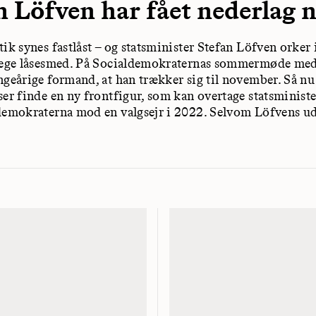
n Löfven har fået nederlag 
tik synes fastlåst – og statsminister Stefan Löfven orker
 lege låsesmed. På Socialdemokraternas sommermøde med
ngeårige formand, at han trækker sig til november. Så nu
ser finde en ny frontfigur, som kan overtage statsminist
demokraterna mod en valgsejr i 2022. Selvom Löfvens 