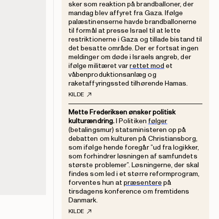
sker som reaktion på brandballoner, der
mandag blev affyret fra Gaza. Ifølge
palæstinenserne havde brandballonerne
til formål at presse Israel til at lette
restriktionerne i Gaza og tillade bistand til
det besatte område. Der er fortsat ingen
meldinger om døde i Israels angreb, der
ifølge militæret var
rettet mod
et
våbenproduktionsanlæg og
raketaffyringssted tilhørende Hamas.
KILDE
Mette Frederiksen ønsker politisk
kulturændring.
I Politiken
følger
(betalingsmur) statsministeren op på
debatten om kulturen på Christiansborg,
som ifølge hende foregår ”ud fra logikker,
som forhindrer løsningen af samfundets
største problemer”. Løsningerne, der skal
findes som led i et større reformprogram,
forventes hun at
præsentere
på
tirsdagens konference om fremtidens
Danmark.
KILDE