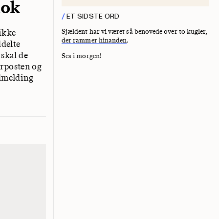
nok
ET SIDSTE ORD
 ikke
Sjældent har vi været så benovede over to kugler,
der rammer hinanden
.
delte
 skal de
Ses i morgen!
erposten og
udmelding