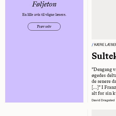
Føljeton
En lille avis til vågne læsere.
Prøv selv
KÆRE LÆSE
Sulte
”Dengang va
øgedes delt
de senere d
[…]” I Fran
alt for sin 
David Dragsted