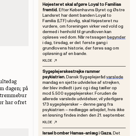
Højesteret skal afgøre Loyal to Familias
fremtid.
Efter Københavns Byret og Østre
Landsret har dømt banden Loyal to
Familia (LTF) ulovlig, skal Højesteret nu
vurdere, om foreningen virker ved vold og
dermed i henhold til grundloven kan
opløses ved dom. Når retssagen
begynder
i dag, tirsdag, er det første gang i
grundlovens historie, der føres sag om
opløsning af en bande.
KILDE
Sygeplejerskestrejke rammer
psykiatrien.
Dansk Sygeplejeråd
varslede
sultedag
mandag en sjette udvidelse af strejken,
om dagen; på
der blev indledt i juni og i dag tæller op
mod 5.500 sygeplejersker. Foruden de
e tremmebur
allerede varslede udvidelser, vil yderligere
r har ofret
173 sygeplejersker – denne gang fra
psykiatrien – nedlægge arbejdet, hvis ikke
en løsning findes inden den 21. september.
KILDE
Israel bomber Hamas-anlæg i Gaza.
Det