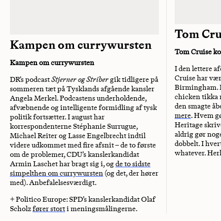
Tom Cru
Kampen om currywursten
Tom Cruise ko
Kampen om currywursten
I den lettere 
Cruise har vær
DR’s podcast
Stjerner og Striber
gik tidligere på
Birmingham. H
sommeren tæt på Tysklands afgående kansler
chicken tikka 
Angela Merkel. Podcastens underholdende,
den smagte åbe
afvæbnende og intelligente formidling af tysk
mere
. Hvem gø
politik fortsætter. I august har
Heritage skri
korrespondenterne Stéphanie Surrugue,
aldrig gør noge
Michael Reiter og Lasse Engelbrecht indtil
dobbelt. I hver
videre udkommet med fire afsnit – de to første
whatever. Herl
om de problemer, CDU’s kanslerkandidat
Armin Laschet har bragt sig i, og
de to sidste
simpelthen om currywursten
(og det, der hører
med). Anbefalelsesværdigt.
+ Politico Europe: SPD’s kanslerkandidat Olaf
Scholz
fører stort
i meningsmålingerne.