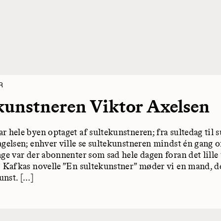
R
kunstneren Viktor Axelsen
r hele byen optaget af sultekunstneren; fra sultedag til 
agelsen; enhver ville se sultekunstneren mindst én gang 
age var der abonnenter som sad hele dagen foran det lill
z Kafkas novelle ”En sultekunstner” møder vi en mand, de
kunst. […]