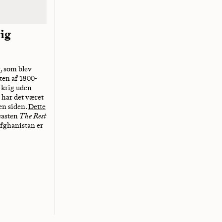
rig
, som blev
ten af 1800-
n krig uden
 har det været
nen siden.
Dette
casten
The Rest
fghanistan er