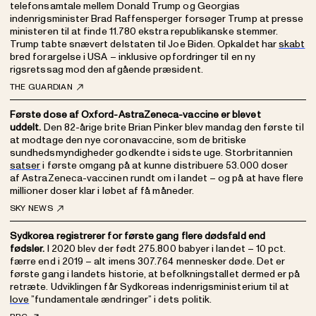
telefonsamtale mellem Donald Trump og Georgias
indenrigsminister Brad Raffensperger forsøger Trump at presse
ministeren til at finde 11.780 ekstra republikanske stemmer.
Trump tabte snævert delstaten til Joe Biden. Opkaldet har
skabt
bred forargelse i USA – inklusive opfordringer til en ny
rigsretssag mod den afgående præsident.
THE GUARDIAN
Første dose af Oxford-AstraZeneca-vaccine er blevet
uddelt.
Den 82-årige brite Brian Pinker blev mandag den første til
at modtage den nye coronavaccine, som de britiske
sundhedsmyndigheder godkendte i sidste uge. Storbritannien
satser
i første omgang på at kunne distribuere 53.000 doser
af AstraZeneca-vaccinen rundt om i landet – og på at have flere
millioner doser klar i løbet af få måneder.
SKY NEWS
Sydkorea registrerer for første gang flere dødsfald end
fødsler.
I 2020 blev der født 275.800 babyer i landet – 10 pct.
færre end i 2019 – alt imens 307.764 mennesker døde. Det er
første gang i landets historie, at befolkningstallet dermed er på
retræte. Udviklingen får Sydkoreas indenrigsministerium til at
love
”fundamentale ændringer” i dets politik.