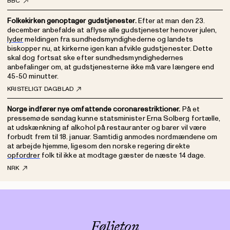
BBC
Folkekirken genoptager gudstjenester.
Efter at man den 23.
december anbefalde at aflyse alle gudstjenester henover julen,
lyder
meldingen fra sundhedsmyndighederne og landets
biskopper nu, at kirkerne igen kan afvikle gudstjenester. Dette
skal dog fortsat ske efter sundhedsmyndighedernes
anbefalinger om, at gudstjenesterne ikke må vare længere end
45-50 minutter.
KRISTELIGT DAGBLAD
Norge indfører nye omfattende coronarestriktioner.
På et
pressemøde søndag kunne statsminister Erna Solberg fortælle,
at udskænkning af alkohol på restauranter og barer vil være
forbudt frem til 18. januar. Samtidig anmodes nordmændene om
at arbejde hjemme, ligesom den norske regering direkte
opfordrer
folk til ikke at modtage gæster de næste 14 dage.
NRK
Føljeton