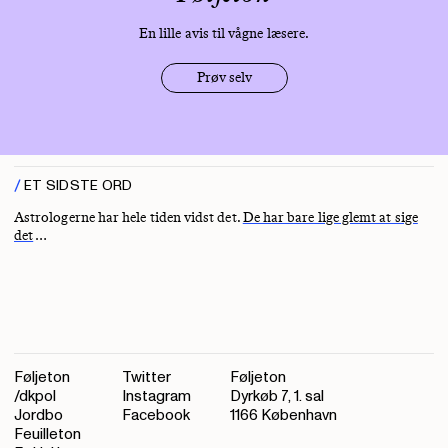
En lille avis til vågne læsere.
Prøv selv
ET SIDSTE ORD
Astrologerne har hele tiden vidst det.
De har bare lige glemt at sige
det
…
Føljeton
Twitter
Føljeton
/dkpol
Instagram
Dyrkøb 7, 1. sal
Jordbo
Facebook
1166 København
Feuilleton