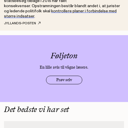
statsbesøg tilbage i 2015 har fået
konsekvenser. Opstramningen består blandt andet i, at jurister
og ledende politifolk skal
kontrollere planer i forbindelse med
større indsatser
.
JYLLANDS-POSTEN
Føljeton
En lille avis til vågne læsere.
Prøv selv
Det bedste vi har set