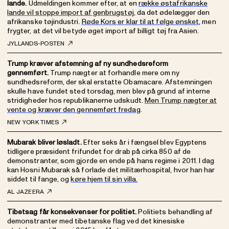
lande.
Udmeldingen kommer efter, at en
række østafrikanske
lande vil stoppe import af genbrugstøj
, da det ødelægger den
afrikanske tøjindustri.
Røde Kors er klar til at følge ønsket
, men
frygter, at det vil betyde øget import af billigt tøj fra Asien.
JYLLANDS-POSTEN
Trump kræver afstemning af ny sundhedsreform
gennemført.
Trump nægter at forhandle mere om ny
sundhedsreform, der skal erstatte Obamacare. Afstemningen
skulle have fundet sted torsdag, men blev på grund af interne
stridigheder hos republikanerne udskudt.
Men Trump nægter at
vente og kræver den gennemført fredag
.
NEW YORK TIMES
Mubarak bliver løsladt.
Efter seks år i fængsel blev Egyptens
tidligere præsident frifundet for drab på cirka 850 af de
demonstranter, som gjorde en ende på hans regime i 2011. I dag
kan Hosni Mubarak så forlade det militærhospital, hvor han har
siddet til fange, og
køre hjem til sin villa.
AL JAZEERA
Tibetsag får konsekvenser for politiet.
Politiets behandling af
demonstranter med tibetanske flag ved det kinesiske