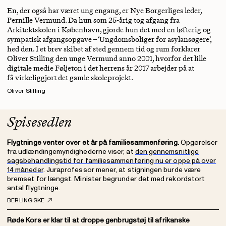
En, der også har været ung engang, er Nye Borgerliges leder,
Pernille Vermund. Da hun som 25-årig tog afgang fra
Arkitektskolen i København, gjorde hun det med en løfterig og
sympatisk afgangsopgave – ‘Ungdomsboliger for asylansøgere’,
hed den. I et brev skibet af sted gennem tid og rum forklarer
Oliver Stilling den unge Vermund anno 2001, hvorfor det lille
digitale medie Føljeton i det herrens år 2017 arbejder på at
få virkeliggjort det gamle skoleprojekt.
Oliver Stilling
Spisesedlen
Flygtninge venter over et år på familiesammenføring.
Opgørelser
fra udlændingemyndighederne viser, at
den gennemsnitlige
sagsbehandlingstid for familiesammenføring nu er oppe på over
14 måneder
. Juraprofessor mener, at stigningen burde være
bremset for længst. Minister begrunder det med rekordstort
antal flygtninge.
BERLINGSKE
Røde Kors er klar til at droppe genbrugstøj til afrikanske