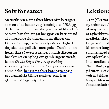
Sølv for satset
Lektione
Statistikeren Nate Silver bliver ofte betragtet
Vi er (eller va
som en af de bedste valgforudsigere i USA (og
nyhedsbrevet T
derfor nævner vi ham da også fra tid til anden).
af maj gik i dv
Selvom han for længst har gjort en karriere ud
at nyhedsbrevet
af at forholde sig til meningsmålinger om
mediekritiker
Donald Trump, var Silvers første kærlighed
bruge resten a
dog slet ikke politik – men poker. Derfor er det
kilometer lan
heller ikke så overraskende, at statistikeren nu
sammen med si
har skrevet en ny bog om gamblingens værdi,
om oplevelsen 
kaldet
On the Edge: The Art of Risking
internetfikser
Everything.
Som Foreign Policy skriver i sin
Nu er Rusty og
anmeldelse,
har Nate Silver bare også nogle
på turen: Det e
problematiske blinde punkter
, som han
veje må skille
glemmer at tage højde for.
tempo.
Men må
forældreskab 