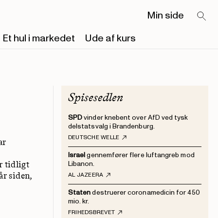
Min side
Et hul i markedet
Ude af kurs
Spisesedlen
SPD
vinder knebent over AfD ved tysk
delstatsvalg i Brandenburg.
DEUTSCHE WELLE
ar
Israel
gennemfører flere luftangreb mod
 tidligt
Libanon.
r siden,
AL JAZEERA
Staten
destruerer coronamedicin for 450
mio. kr.
FRIHEDSBREVET