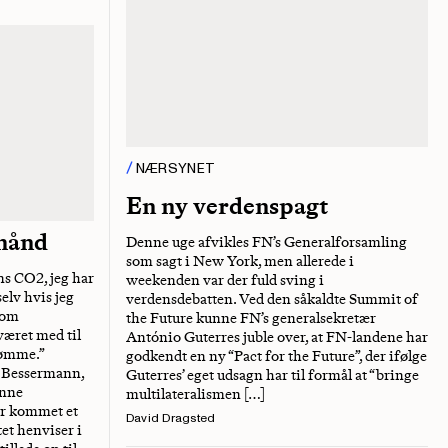
NÆRSYNET
En ny verdenspagt
 hånd
Denne uge afvikles FN’s Generalforsamling
som sagt i New York, men allerede i
ns CO2, jeg har
weekenden var der fuld sving i
selv hvis jeg
verdensdebatten. Ved den såkaldte Summit of
som
the Future kunne FN’s generalsekretær
været med til
António Guterres juble over, at FN-landene har
rømme.”
godkendt en ny “Pact for the Future”, der ifølge
e Bessermann,
Guterres’ eget udsagn har til formål at “bringe
ønne
multilateralismen […]
er kommet et
David Dragsted
tet henviser i