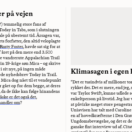
r på vejen
r?) temmelig store fans af
oday in Tabs, som i slutningen
ale på ubestemt tid. Årsagen var,
s forfatter, den altid veloplagte
Rusty Foster
, havde sat sig for at
f året på den mere end 3.500
ge vandrerute Appalachian Trail
n 19-årige søn Mica – og skrive
i sit nye, på ingen måde
Klimasagen i egen
ede nyhedsbrev Today in Trail.
 Mica dog nået til et vendepunkt
“Det er tusindvis af millioner to
r gået op for dem begge, at deres
rykket der. Det er mere, end jeg, 
s, da de ikke kan følge hinandens
var Taylor Swift, kunne udlede 
ske er det også det,
enkeltperson på livstid. Jeg har 
handler om
?
at påvirke meget store pengest
Uniavisen har talt med Carolin
en af hovedkræfterne i Den Gr
Ungdomsbevægelse, og det er d
ganske fint interview ud af. Cita