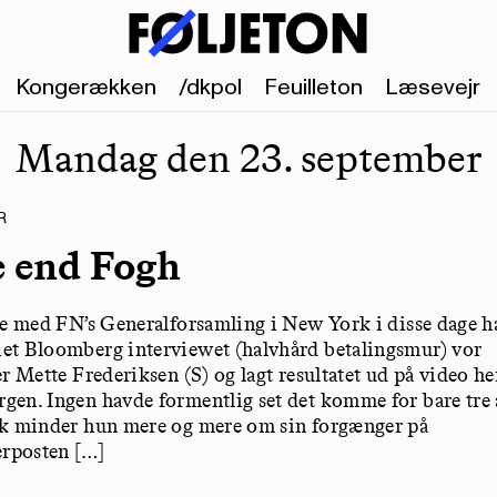
Kongerækken
/dkpol
Feuilleton
Læsevejr
Mandag den 23. september
R
 end Fogh
se med FN’s Generalforsamling i New York i disse dage h
t Bloomberg interviewet (halvhård betalingsmur) vor
r Mette Frederiksen (S) og lagt resultatet ud på video her
en. Ingen havde formentlig set det komme for bare tre å
sk minder hun mere og mere om sin forgænger på
erposten […]