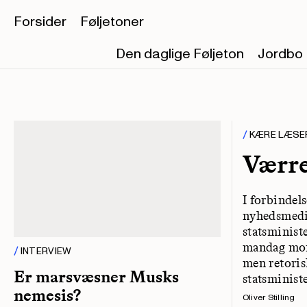
Forsider
Føljetoner
Den daglige Føljeton
Jordbo
KÆRE LÆSE
Værre
I forbindel
nyhedsmedie
statsministe
mandag morg
INTERVIEW
men retori
Er marsvæsner Musks
statsminist
nemesis?
Oliver Stilling