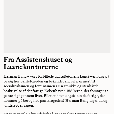
Fra Assistenshuset og
Laanekontorerne
Herman Bang – vort forbillede udi føljetonens kunst – er i dag på
besøg hos pantefogeden og bekender sig vel nærmest til
socialrealismen og feminismen i sin smukke og stenhårde
beskrivelse af det fattige København i 1880’erne, der forsøger at
pante sig igennem livet. Eller er det nu også kun de fattige, der
kommer på besøg hos pantefogeden? Herman Bang tager ud og
undersøger sagen:
“Man tror vel i Almindelighed, at Laanekontorerne ere et