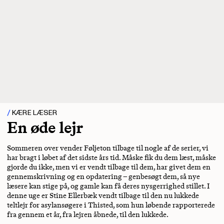
KÆRE LÆSER
En øde lejr
Sommeren over vender Føljeton tilbage til nogle af de serier, vi
har bragt i løbet af det sidste års tid. Måske fik du dem læst, måske
gjorde du ikke, men vi er vendt tilbage til dem, har givet dem en
gennemskrivning og en opdatering – genbesøgt dem, så nye
læsere kan stige på, og gamle kan få deres nysgerrighed stillet. I
denne uge er Stine Ellerbæk vendt tilbage til den nu lukkede
teltlejr for asylansøgere i Thisted, som hun løbende rapporterede
fra gennem et år, fra lejren åbnede, til den lukkede.