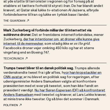
at yde støtte til terrorister i regionen og for forsøg på at
etablere et tættere forhold til styret i Iran. De har blandt andet
krævet, at Qatar skal lukke tv-stationen Al Jazeera, afbryde
forbindelserne til Iran og lukke en tyrkisk base i landet.
THE GUARDIAN
Mark Zuckerberg vil forbinde milliarder til internettet via
soldrevne droner.
Det er fremtidens internetforbindelse, mener
Zuckerberg,
der har intentioner om, at droner ville kunne give
internet til de mennesker
, som stadig ikke er
.
on the grid
Facebooks droner vejer omkring 450 kilo og har et større
vingefang end en Boeing 747.
TECHCRUNCH
Trumps tweet bliver til en dansk politisk sag.
Trumps allerede
verdenskendte tweet fra i går aftes, h
vor han kropstackler en
CNN-avatar,
er nu blevet en politisk sag for regeringen, efter
udenrigsminister Anders Samuelsen valgte at konfrontere
præsidenten med et svar på tweetet, som han ikke fandt en
præsident værdigt.
Nu har Søren Espersen (DF) så konfronteret
Anders Samuelsen
med tweetet og kræver, at Lars Løkke kræver,
at ministrene ikke tweeter. Og så blev det sommer i Danmark.
POLITIKEN