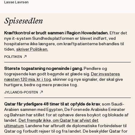
Lasse Lavrsen
Spisesedlen
Kræftkontrol er brudt sammen i Region Hovedstaden.
Efter det
nye it-system Sundhedsplatformen er blevet indført, ved
hospitalerne ikke længere, om kræftpatienterne behandles til
tiden,
skriver Politiken.
POLITIKEN
Største togsatsning nogensinde i gang.
Pendlere og
togrejsende kan godt begynde at glæde sig.
Der investeres
næsten 120 mia. kr. i tog
, skinner og nye signaler, der skal give
hurtigere, bedre og mere præcise tog.
JYLLANDS-POSTEN
Qatar får yderligere 48 timer til at opfylde de krav
, som Saudi-
Arabien sammen med Egypten, De Forenede Arabiske Emirater
og Bahrain har stillet for at ophæve deres boykot og blokade af
landet.
Det fremgår ikke, om Qatar har afvist det
ultimatum
. Landene har afbrudt de diplomatiske forbindelser til
Qatar og forbudt rejser til og fra landet. De beskylder Qatar for