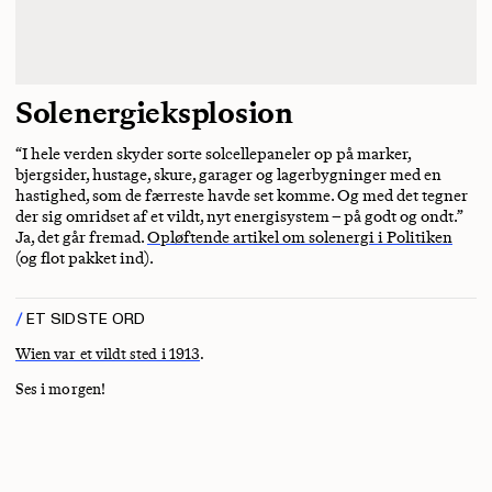
Solenergieksplosion
“I hele verden skyder sorte solcellepaneler op på marker,
bjergsider, hustage, skure, garager og lagerbygninger med en
hastighed, som de færreste havde set komme. Og med det tegner
der sig omridset af et vildt, nyt energisystem – på godt og ondt.”
Ja, det går fremad.
Opløftende artikel om solenergi i Politiken
(og flot pakket ind).
ET SIDSTE ORD
Wien var et vildt sted i 1913
.
Ses i morgen!