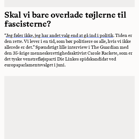
Skal vi bare overlade tøjlerne til
fascisterne?
“
Jeg føler ikke, jeg har andet valg end at gå ind i politik
. Tiden er
den rette. Vi lever i en tid, som bør politisere os alle, hvis vi ikke
allerede er det.” Spændstigt lille interview i The Guardian med
den 35-årige menneskerettighedsaktivist Carole Rackete, som er
det tyske venstrefløjsparti Die Linkes spidskandidat ved
europaparlamentsvalget i juni.