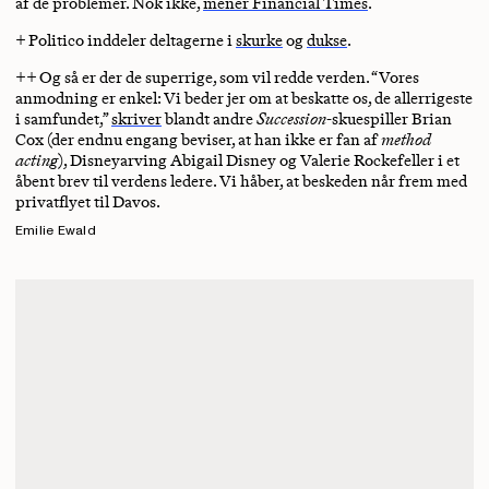
af de problemer. Nok ikke,
mener Financial Times
.
+ Politico inddeler deltagerne i
skurke
og
dukse
.
++ Og så er der de superrige, som vil redde verden. “Vores
anmodning er enkel: Vi beder jer om at beskatte os, de allerrigeste
i samfundet,”
skriver
blandt andre
Succession
-skuespiller Brian
Cox (der endnu engang beviser, at han ikke er fan af
method
acting
), Disneyarving Abigail Disney og Valerie Rockefeller i et
åbent brev til verdens ledere. Vi håber, at beskeden når frem med
privatflyet til Davos.
Emilie Ewald