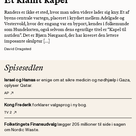
Randers er ikke et sted, hvor man uden videre lader sig kny. Et af
byens centrale vartegn, placeret i krydset mellem Adelgade og
Vestervold, hvor der engang var en byport, kendes i folkemunde
som Hundelorten, også selvom dens egentlige titel er “Kapel til
nutiden”. Det er Bjørn Nørgaard, der har kreeret den lettere
imposante skulptur […]
David Dragsted
Spisesedlen
Israel og Hamas
er enige om at sikre medicin og nødhjælp i Gaza,
oplyser Qatar.
AP
Kong Frederik
forklarer valgsprog i ny bog.
TV 2
Folketingets Finansudvalg
lægger 205 millioner til side i sagen
om Nordic Waste.