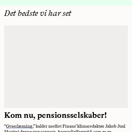
Det bedste vi har set
Kom nu, pensionsselskaber!
“
Gyserlæsning
,” kalder mediet Finans’ klimaredaktør Jakob Juul
Martini
denne nye rapport
. AnsvarligFremtid, som er en