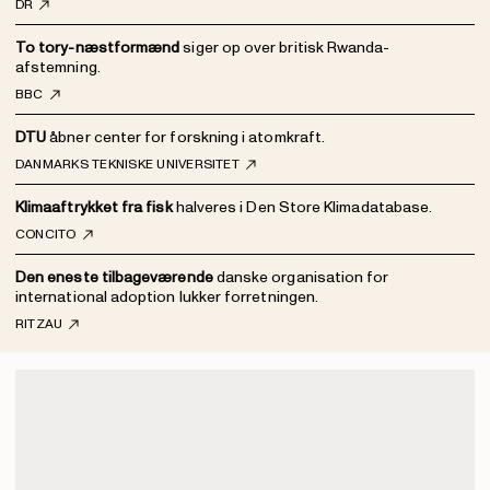
DR
To tory-næstformænd
siger op over britisk Rwanda-
afstemning.
BBC
DTU
åbner center for forskning i atomkraft.
DANMARKS TEKNISKE UNIVERSITET
Klimaaftrykket fra fisk
halveres i Den Store Klimadatabase.
CONCITO
Den eneste tilbageværende
danske organisation for
international adoption lukker forretningen.
RITZAU