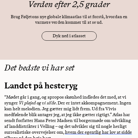
Verden efter 2,5 grader
Brug Føljetons nye globale klimaatlas til at forstå, hvordan en
varmere verden kommer til at se ud.
Dyk ned i atlasset
Det bedste vi har set
Landet på hesteryg
“Mødet går i gang, og apropos skønhed indledes det med, at vi
synger
Vi pløjed og vi så’de
. Der er intet akkompagnement. Ingen
kan helt melodien. Jeg gætter mig lidt frem. Ud fra Vivis
medfølende blik antager jeg, at jeg ikke gætter rigtigt.” Atlas har
sendt forfatter Hans Peter Madsen til borgermøde om udvikling
af landdistrikter i Velling – og det udvikler sig til nogle herligt
surrealistiske overvejelser om,
hvem der egentlig har lov at sidde
tilbage på den høje hest
.