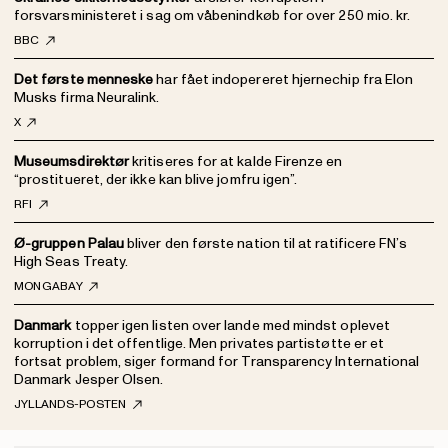
forsvarsministeret i sag om våbenindkøb for over 250 mio. kr.
BBC
Det første menneske
har fået indopereret hjernechip fra Elon
Musks firma Neuralink.
X
Museumsdirektør
kritiseres for at kalde Firenze en
“prostitueret, der ikke kan blive jomfru igen”.
RFI
Ø-gruppen Palau
bliver den første nation til at ratificere FN’s
High Seas Treaty.
MONGABAY
Danmark
topper igen listen over lande med mindst oplevet
korruption i det offentlige. Men privates partistøtte er et
fortsat problem, siger formand for Transparency International
Danmark Jesper Olsen.
JYLLANDS-POSTEN