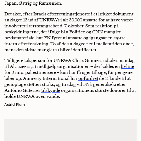
Japan, Østrig og Rumænien.
Det sker, efter Israels efterretningstjeneste i et lækket dokument
anklager
13 ud af UNRWA’s i alt 30.000 ansatte for at have været
involveret i terrorangrebet d. 7. oktober. Som reaktion på
beskyldningerne, der ifølge bl.a Politico og CNN
mangler
bevismateriale, har FN fyret ni ansatte og igangsat en større
intern efterforskning. To af de anklagede er i mellemtiden døde,
mens den sidste mangler at blive identificeret.
Tidligere talsperson for UNRWA Chris Gunness udtaler mandag
til Al Jazeera, at nødhjælpsorganisationen – der kaldes en
livline
for 2 mio. palæstinensere – kun har få uger tilbage, før pengene
løber op. Amnesty International har
opfordret
de 11 lande til at
genoptage støtten straks, og tirsdag vil FN’s generalsekretær
António Guterres
tilskynde
organisationens største donorer til at
holde UNRWA oven vande.
Astrid Plum