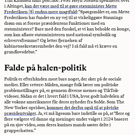
Tim Knudsen samt post.doc. Peter Heyn Nielsen spekulerer over
i Altinget,
kan det være med til at gøre statsminister Mette
Frederiksen (S) endnu mere magtfuld
: “Spørgsmålet er, om Mette
Frederiksen har fundet en ny vej til at virkeliggøre Staunings
drøm om at forene præsidentens funktioner med en
statsministers? Bare med den forskel, at vi kan beholde en konge,
som kan aflaste statsministeren med national symbolik og
erhvervsfremme? Og letter fjernelsen af
kabinetssekretærembedet den vej? I så fald må vi kræve en
grundlovsdebat.”
Falde på halen-politik
Politik er efterhånden mest bare noget, der sker på de sociale
medier. Eller rettere: Måden, mange folk lærer om politiske
problemstillinger på, er gennem diverse memes og TikTok-
videoer. Sådan er det i hvert fald i USA, hvor godt halvdelen af
alle voksne amerikanere får deres nyheder fra SoMe. Som The
New Yorker opridser,
kommer det derfor også til at påvirke
præsidentvalget
. Ja, vi må ligesom bare indstille os på, at “flere og
flere vælgere vil danne sig meninger under valget i 2024 baseret
på en sjov video, som deres kusines mands søster delte i
gruppechatten.”