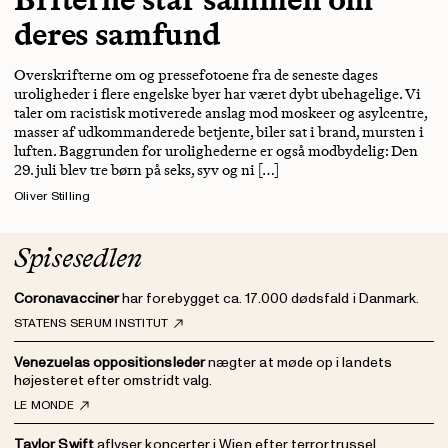
deres samfund
Overskrifterne om og pressefotoene fra de seneste dages
uroligheder i flere engelske byer har været dybt ubehagelige. Vi
taler om racistisk motiverede anslag mod moskeer og asylcentre,
masser af udkommanderede betjente, biler sat i brand, mursten i
luften. Baggrunden for urolighederne er også modbydelig: Den
29. juli blev tre børn på seks, syv og ni […]
Oliver Stilling
Spisesedlen
Coronavacciner
har forebygget ca. 17.000 dødsfald i Danmark.
STATENS SERUM INSTITUT
Venezuelas oppositionsleder
nægter at møde op i landets
højesteret efter omstridt valg.
LE MONDE
Taylor Swift
aflyser koncerter i Wien efter terrortrussel.