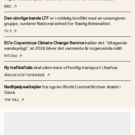
BBC
Den ulovlige bande LTF
er i voldelig konflikt med en unavngiven
gruppe, vurderer National enhed for Særlig Kriminalitet.
TV 2
EU’s Copernicus Climate Change Service
kalder det “tiltagende
sandsynligt”, at 2024 bliver det varmeste år nogensinde målt.
RITZAU
Ny trafikaftale
skal sikre mere offentlig transport i Aarhus.
ÅRHUS STIFTSTIDENDE
Nødhjælpsarbejder
fra ngo’en World Central Kitchen dræbt i
Gaza.
THE HILL