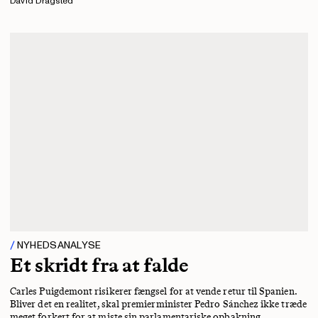
David Dragsted
NYHEDSANALYSE
Et skridt fra at falde
Carles Puigdemont risikerer fængsel for at vende retur til Spanien.
Bliver det en realitet, skal premierminister Pedro Sánchez ikke træde
meget forkert for at miste sin parlamentariske opbakning.