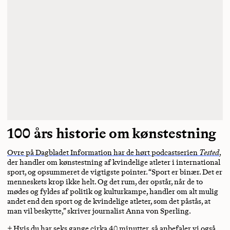
100 års historie om kønstestning
Ovre på Dagbladet Information har de hørt podcastserien
Tested
,
der handler om kønstestning af kvindelige atleter i international
sport, og opsummeret de vigtigste pointer. “Sport er binær. Det er
menneskets krop ikke helt. Og det rum, der opstår, når de to
mødes og fyldes af politik og kulturkampe, handler om alt mulig
andet end den sport og de kvindelige atleter, som det påstås, at
man vil beskytte,” skriver journalist Anna von Sperling.
+ Hvis du har seks gange cirka 40 minutter, så anbefaler vi også