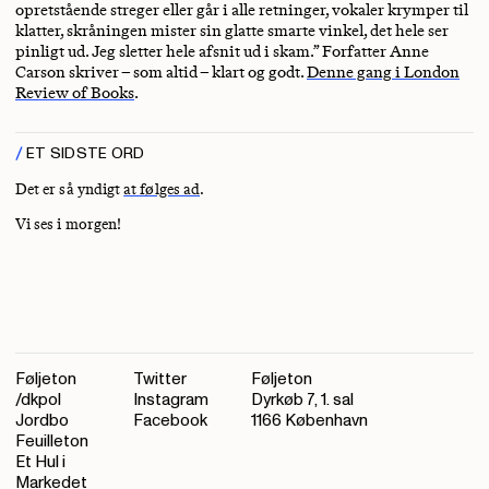
opretstående streger eller går i alle retninger, vokaler krymper til
klatter, skråningen mister sin glatte smarte vinkel, det hele ser
pinligt ud. Jeg sletter hele afsnit ud i skam.” Forfatter Anne
Carson skriver – som altid – klart og godt.
Denne gang i London
Review of Books
.
ET SIDSTE ORD
Det er så yndigt
at følges ad
.
Vi ses i morgen!
Føljeton
Twitter
Føljeton
/dkpol
Instagram
Dyrkøb 7, 1. sal
Jordbo
Facebook
1166 København
Feuilleton
Et Hul i
Markedet