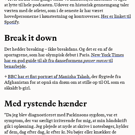
at lytte til hele podcasten. Udover en historisk gennemgang taler
værten med de atleter, som i de seneste år har været
hovedpersonerne i kønstestning og kontroverser.
Her er linket til
Spotify
.
Break it down
Det hedder breaking – ikke breakdans. Og det er en af de
sportsgrene, som har olympisk debut i Paris.
New York Times
har en god guide til alt fra danseformens
power moves
til
benarbejde
.
+
BBC har et fint portræt af Manizha Talash
, der flygtede fra
Afghanistan for at opnå sin drøm om at stille op til OL som en
såkaldt b-girl.
Med rystende hænder
“Da jeg blev diagnosticeret med Parkinsons sygdom, var et
symptom, der var særligt irriterende for mig, at min håndskrift
gik i opløsning. Jeg plejede at nyde at skrive i notesbøger, hylder
af dem, dag efter dag, år efter år. Nu bøjer eller knækker de