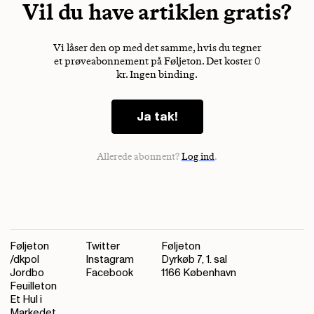
Vil du have artiklen gratis?
Vi låser den op med det samme, hvis du tegner
et prøveabonnement på Føljeton. Det koster 0
kr. Ingen binding.
Ja tak!
Allerede abonnent?
Log ind
.
Føljeton
Twitter
Føljeton
/dkpol
Instagram
Dyrkøb 7, 1. sal
Jordbo
Facebook
1166 København
Feuilleton
Et Hul i
Markedet