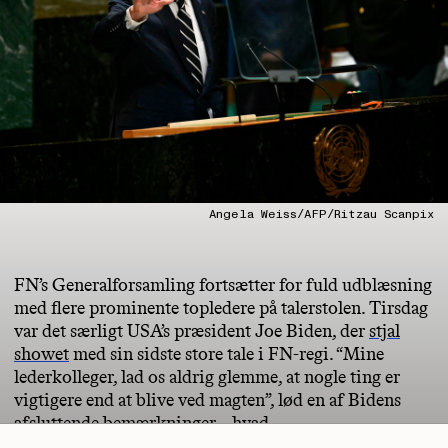
Angela Weiss/AFP/Ritzau Scanpix
FN’s Generalforsamling fortsætter for fuld udblæsning
med flere prominente topledere på talerstolen. Tirsdag
var det særligt USA’s præsident Joe Biden, der
stjal
showet
med sin sidste store tale i FN-regi. “Mine
lederkolleger, lad os aldrig glemme, at nogle ting er
vigtigere end at blive ved magten”, lød en af Bidens
afsluttende bemærkninger – hvad