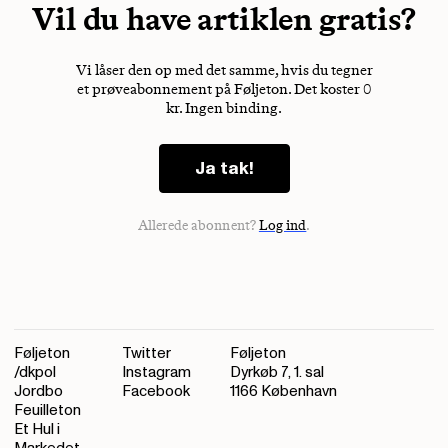
Vil du have artiklen gratis?
Vi låser den op med det samme, hvis du tegner
et prøveabonnement på Føljeton. Det koster 0
kr. Ingen binding.
Ja tak!
Allerede abonnent?
Log ind
.
Føljeton
Twitter
Føljeton
/dkpol
Instagram
Dyrkøb 7, 1. sal
Jordbo
Facebook
1166 København
Feuilleton
Et Hul i