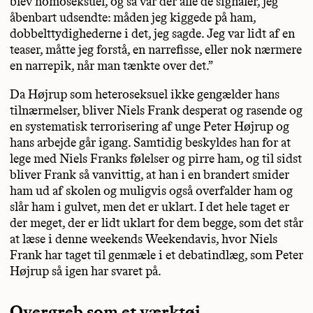
blev homoseksuel, og så var der alle de signaler, jeg
åbenbart udsendte: måden jeg kiggede på ham,
dobbelttydighederne i det, jeg sagde. Jeg var lidt af en
teaser, måtte jeg forstå, en narrefisse, eller nok nærmere
en narrepik, når man tænkte over det.”
Da Højrup som heteroseksuel ikke gengælder hans
tilnærmelser, bliver Niels Frank desperat og rasende og
en systematisk terrorisering af unge Peter Højrup og
hans arbejde går igang. Samtidig beskyldes han for at
lege med Niels Franks følelser og pirre ham, og til sidst
bliver Frank så vanvittig, at han i en brandert smider
ham ud af skolen og muligvis også overfalder ham og
slår ham i gulvet, men det er uklart. I det hele taget er
der meget, der er lidt uklart for dem begge, som det står
at læse i denne weekends Weekendavis, hvor Niels
Frank har taget til genmæle i et debatindlæg, som Peter
Højrup så igen har svaret på.
Overgreb som et værktøj