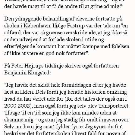
der havde magt til at få de andre til at grine ad mig.”
Den ydmygende behandling af eleverne fortsatte på
skolen i København. Ifølge Fastrup var der tale om ”en
adfærd, der var så grænseoverskridende, at jeg ikke så
anden udvej end at forlade skolen i utide og
efterfølgende konstant har måttet kæmpe med følelsen
af ikke at være en god nok forfatter”.
På Peter Højrups tidslinje skriver også forfatteren
Benjamin Kongsted:
”Jeg havde det skidt hele formiddagen efter jeg havde
læst artiklen. Dels fordi jeg kendte historien omkring
hvad du har været ude for (for det taltes der også om i
2000-2002), men også fordi jeg selv blev transporteret
tilbage til en tid som jeg ikke kan mindes uden at
skamme mig – og som jeg stadig får ondt i maven over.
Selv nu, hvor jeg snart fylder fyrre. Jeg synes du fint
beskriver det forfatterskolen i hvert fald for nogen af