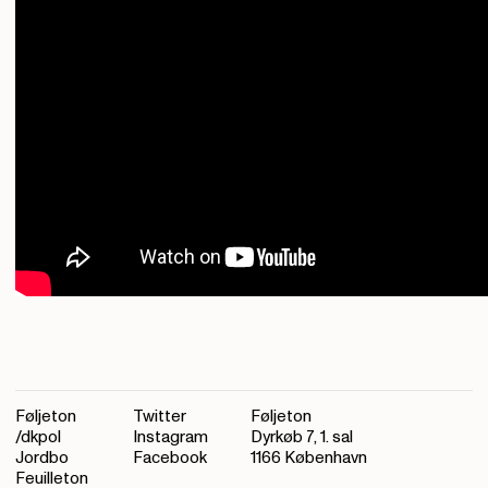
Føljeton
Twitter
Føljeton
/dkpol
Instagram
Dyrkøb 7, 1. sal
Jordbo
Facebook
1166 København
Feuilleton