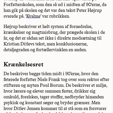
Forfatterskolen, som den så ud i midten af 90’erne, da
han gik på skolen og det var den tekst Peter Højrup
svarede på. ’
Kvalme
’ var rubrikken.
Højrup beskriver et helt system af fornedrelse,
krænkelser og magtmisbrug, der prægede skolen i de
år, og det er sådan set ikke i direkte modsætning til
Kristian Ditlevs tekst, men konklusionerne,
detaljegraden og fortællervinklen en anden.
Krænkelsesret
De beskriver begge tiden midt i 90’erne, hvor den
feterede forfatter Niels Frank tog over som rektor efter
stifteren og myten Poul Borum. De beskriver et miljø,
hvor lærere og elever sammen fester, drikker sig
omkuld, forelskes, tager stoffer, nedbryder hinanden
psykisk og konstant søger og bryder grænser. Men
hvor Ditlev Jensen kommer til at stå som en forsvarer