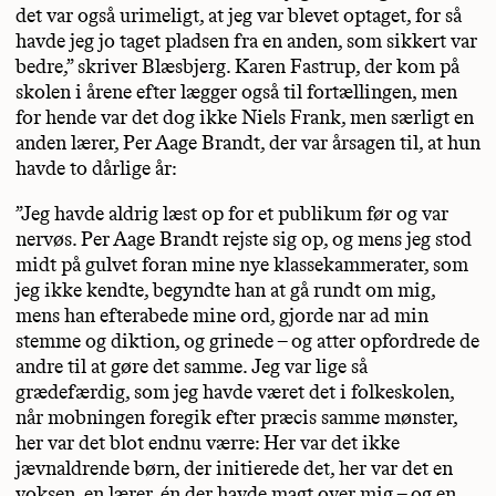
det var også urimeligt, at jeg var blevet optaget, for så
havde jeg jo taget pladsen fra en anden, som sikkert var
bedre,” skriver Blæsbjerg. Karen Fastrup, der kom på
skolen i årene efter lægger også til fortællingen, men
for hende var det dog ikke Niels Frank, men særligt en
anden lærer, Per Aage Brandt, der var årsagen til, at hun
havde to dårlige år:
”Jeg havde aldrig læst op for et publikum før og var
nervøs. Per Aage Brandt rejste sig op, og mens jeg stod
midt på gulvet foran mine nye klassekammerater, som
jeg ikke kendte, begyndte han at gå rundt om mig,
mens han efterabede mine ord, gjorde nar ad min
stemme og diktion, og grinede – og atter opfordrede de
andre til at gøre det samme. Jeg var lige så
grædefærdig, som jeg havde været det i folkeskolen,
når mobningen foregik efter præcis samme mønster,
her var det blot endnu værre: Her var det ikke
jævnaldrende børn, der initierede det, her var det en
voksen, en lærer, én der havde magt over mig – og en