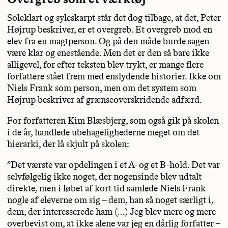
Soleklart og syleskarpt står det dog tilbage, at det, Peter
Højrup beskriver, er et overgreb. Et overgreb mod en
elev fra en magtperson. Og på den måde burde sagen
være klar og enestående. Men det er den så bare ikke
alligevel, for efter teksten blev trykt, er mange flere
forfattere stået frem med enslydende historier. Ikke om
Niels Frank som person, men om det system som
Højrup beskriver af grænseoverskridende adfærd.
For forfatteren Kim Blæsbjerg, som også gik på skolen
i de år, handlede ubehagelighederne meget om det
hierarki, der lå skjult på skolen:
”Det værste var opdelingen i et A- og et B-hold. Det var
selvfølgelig ikke noget, der nogensinde blev udtalt
direkte, men i løbet af kort tid samlede Niels Frank
nogle af eleverne om sig – dem, han så noget særligt i,
dem, der interesserede ham (…) Jeg blev mere og mere
overbevist om, at ikke alene var jeg en dårlig forfatter –