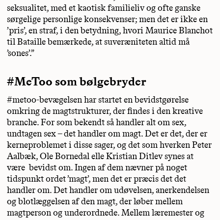
seksualitet, med et kaotisk familieliv og ofte ganske
sørgelige personlige konsekvenser; men det er ikke en
’pris’, en straf, i den betydning, hvori Maurice Blanchot
til Bataille bemærkede, at suveræniteten altid må
’sones’.”
#MeToo som bølgebryder
#metoo-bevægelsen har startet en bevidstgørelse
omkring de magtstrukturer, der findes i den kreative
branche. For som bekendt så handler alt om sex,
undtagen sex – det handler om magt. Det er det, der er
kerneproblemet i disse sager, og det som hverken Peter
Aalbæk, Ole Bornedal elle Kristian Ditlev synes at
være bevidst om. Ingen af dem nævner på noget
tidspunkt ordet ’magt’, men det er præcis det det
handler om. Det handler om udøvelsen, anerkendelsen
og blotlæggelsen af den magt, der løber mellem
magtperson og underordnede. Mellem læremester og