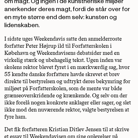
om magt. Og ingen i de kunstneriske miljøer
anerkender deres magt, fordi de står over for
en myte større end dem selv: kunsten og
lidenskaben.
I sidste uges Weekendavis satte den anmelderroste
forfatter Peter Højrup ild til Forfatterskolen i
Købehavn og Weekendavisens debatsider med en
virkelig stærk og ubehagelig tekst. Ugen inden var
skolens rektor blevet fyret i en mærkværdig sag, hvor
55 kendte danske forfattere havde skrevet et brev
direkte til bestyrelsen og udtrykt deres bekymring for
miljøet på Forfatterskolen, som de mente var både
grænseoverskridende og krænkende. Og selv om der
ikke forelå nogen konkrete anklager eller sager, og slet
ikke mod den nuværende rektor, valgte bestyrelsen at
fyre ham.
Det fik forfatteren Kristian Ditlev Jensen til at skrive
et essay til Weekendavisen om sine oplevelser på