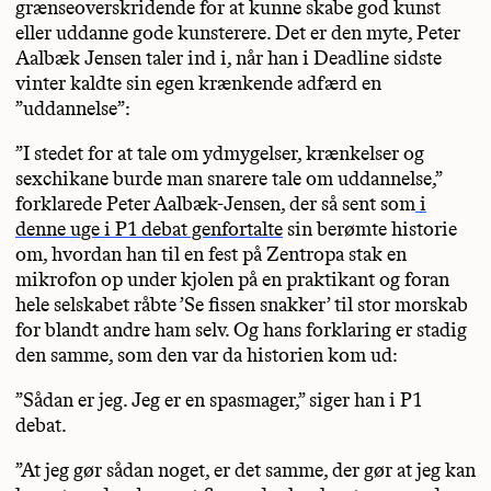
grænseoverskridende for at kunne skabe god kunst
eller uddanne gode kunsterere. Det er den myte, Peter
Aalbæk Jensen taler ind i, når han i Deadline sidste
vinter kaldte sin egen krænkende adfærd en
”uddannelse”:
”I stedet for at tale om ydmygelser, krænkelser og
sexchikane burde man snarere tale om uddannelse,”
forklarede Peter Aalbæk-Jensen, der så sent som
i
denne uge i P1 debat genfortalte
sin berømte historie
om, hvordan han til en fest på Zentropa stak en
mikrofon op under kjolen på en praktikant og foran
hele selskabet råbte ’Se fissen snakker’ til stor morskab
for blandt andre ham selv. Og hans forklaring er stadig
den samme, som den var da historien kom ud:
”Sådan er jeg. Jeg er en spasmager,” siger han i P1
debat.
”At jeg gør sådan noget, er det samme, der gør at jeg kan