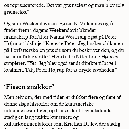
os repræsenterede. Det var grænseløst og man blev selv
grænseløs.”
Og som Weekendavisens Søren K. Villemoes også
finder frem i dagens Weekendavis blander
manuskriptforfatter Nanna Westh sig også på Peter
Højrups tidslinje: ”Kæreste Peter. Jeg husker chikanen
på Forfatterskolen præcis som du beskriver den, og du
har min fulde støtte.” Hvortil forfatter Lone Hørslev
supplerer: ”Yes. Jeg blev også sendt direkte tilbage i
kvalmen. Tak, Peter Højrup for at bryde tavsheden.”
‘Fissen snakker’
Men selv om, der med tiden er dukket flere og flere af
denne slags historier om de kunstneriske
uddannelsesmiljøer, op findes der til syneladende
stadig en lang række kunstnere og
kulturkommentatorer som Kristian Ditlev, der stadig