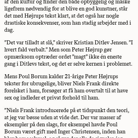
af den kultur og finder den både opbyggelig og måske
ligefrem nødvendig for at blive en god kunstner, står
det med Højrups tekst klart, at det også har nogle
drastiske konsekvenser, som han stadig arbejder med i
dag.
”Det var tilladt at slå,” skriver Kristian Ditlev Jensen. ”I
hvert fald verbalt.” Men som Peter Højrup gør
opmærksom optræder ordet ”magt” ikke én eneste
gang i Ditlevs tekst, og det er selve kernen i problemet.
Mens Poul Borum kalder 21-årige Peter Højrups
tekster for ubrugelige, bliver Niels Frank direkte
forelsket i ham, forsøger at få ham overtalt til at have
sex og indleder et privat forhold til ham.
”Niels Frank introducerede på et tidspunkt den teori,
at jeg var bøsse uden at vide det. Der var masser af
eksempler på den slags, for eksempel havde Poul
Borum været gift med Inger Christensen, inden han