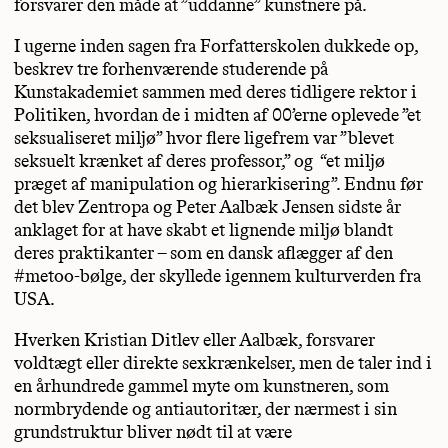
forsvarer den måde at ”uddanne” kunstnere på.
I ugerne inden sagen fra Forfatterskolen dukkede op,
beskrev tre forhenværende studerende på
Kunstakademiet sammen med deres tidligere rektor i
Politiken, hvordan de i midten af 00’erne oplevede ”et
seksualiseret miljø” hvor flere ligefrem var ”blevet
seksuelt krænket af deres professor,” og “et miljø
præget af manipulation og hierarkisering”. Endnu før
det blev Zentropa og Peter Aalbæk Jensen sidste år
anklaget for at have skabt et lignende miljø blandt
deres praktikanter – som en dansk aflægger af den
#metoo-bølge, der skyllede igennem kulturverden fra
USA.
Hverken Kristian Ditlev eller Aalbæk, forsvarer
voldtægt eller direkte sexkrænkelser, men de taler ind i
en århundrede gammel myte om kunstneren, som
normbrydende og antiautoritær, der nærmest i sin
grundstruktur bliver nødt til at være