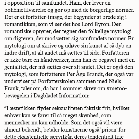
i opposition til samfundet. Ham, der lever en
bohèmetilværelse og gør op med de borgerlige normer.
Det er et forfatter-image, der begynder at brede sig i
romantikken, som vi ser det hos Lord Byron. Den
romantiske oprører, der tegner den folkelige mytologi
om digteren, der modsætter sig samfundets normer. En
mytologi om at skrive og udøve sin kunst af så dyb en
indre drift, at alt andet må sættes til side. Forfatteren
er ikke bare en håndværker, men han er begavet med en
genialitet, der må sættes over alt andet. Det er også den
mytologi, som forfatteren Per Åge Brandt, der også var
underviser på Forfatterskolen sammen med Niels
Frank, taler om, da han i sommer skrev om #metoo-
bevægelen i Dagbladet Information:
”I æstetikken flyder seksualiteten faktisk frit, hvilket
enhver kan se fører til så meget skønhed, som
mennesker nu kan udholde. Som det også vil være
alment bekendt, betaler kunstnerne også ’prisen’ for
dette eksistentielle særvilkår, deres tendentielt frie