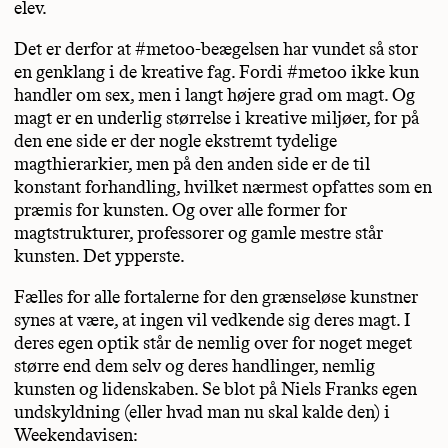
elev.
Det er derfor at #metoo-beægelsen har vundet så stor
en genklang i de kreative fag. Fordi #metoo ikke kun
handler om sex, men i langt højere grad om magt. Og
magt er en underlig størrelse i kreative miljøer, for på
den ene side er der nogle ekstremt tydelige
magthierarkier, men på den anden side er de til
konstant forhandling, hvilket nærmest opfattes som en
præmis for kunsten. Og over alle former for
magtstrukturer, professorer og gamle mestre står
kunsten. Det ypperste.
Fælles for alle fortalerne for den grænseløse kunstner
synes at være, at ingen vil vedkende sig deres magt. I
deres egen optik står de nemlig over for noget meget
større end dem selv og deres handlinger, nemlig
kunsten og lidenskaben. Se blot på Niels Franks egen
undskyldning (eller hvad man nu skal kalde den) i
Weekendavisen: