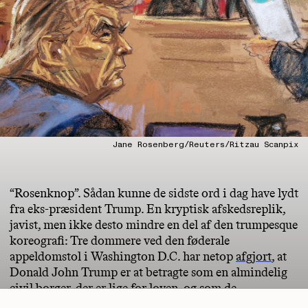
Jane Rosenberg/Reuters/Ritzau Scanpix
“Rosenknop”. Sådan kunne de sidste ord i dag have lydt
fra eks-præsident Trump. En kryptisk afskedsreplik,
javist, men ikke desto mindre en del af den trumpesque
koreografi: Tre dommere ved den føderale
appeldomstol i Washington D.C. har netop
afgjort
, at
Donald John Trump er at betragte som en almindelig
civil borger, der er lige for loven, og som de