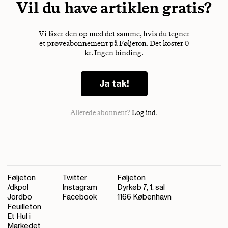
Vil du have artiklen gratis?
Vi låser den op med det samme, hvis du tegner
et prøveabonnement på Føljeton. Det koster 0
kr. Ingen binding.
Ja tak!
Allerede abonnent?
Log ind
.
Føljeton
Twitter
Føljeton
/dkpol
Instagram
Dyrkøb 7, 1. sal
Jordbo
Facebook
1166 København
Feuilleton
Et Hul i
Markedet