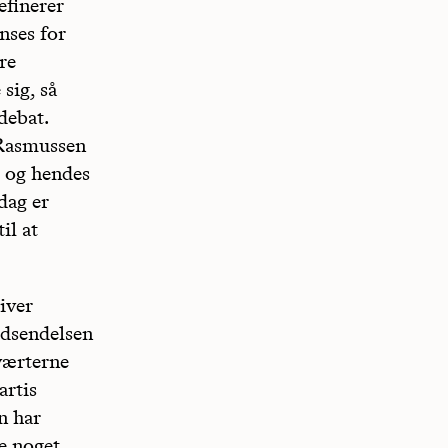
efinerer
nses for
re
sig, så
debat.
 Rasmussen
d og hendes
dag er
il at
iver
udsendelsen
 værterne
artis
n har
e noget