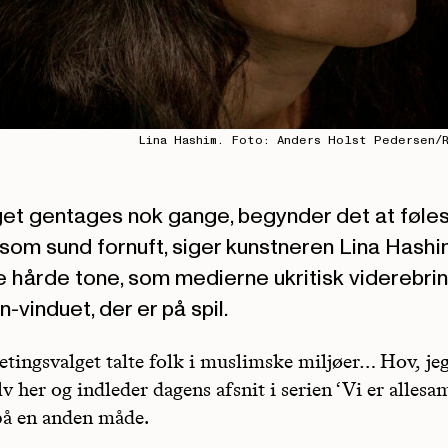
Lina Hashim. Foto: Anders Holst Pedersen/R
et gentages nok gange, begynder det at føle
som sund fornuft, siger kunstneren Lina Hash
e hårde tone, som medierne ukritisk viderebrin
-vinduet, der er på spil.
etingsvalget talte folk i muslimske miljøer… Hov, je
lv her og indleder dagens afsnit i serien ‘Vi er alle
på en anden måde.