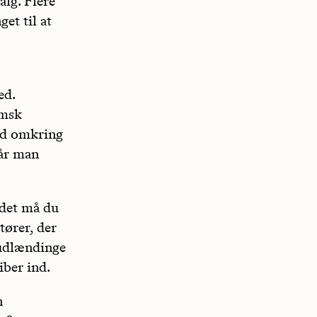
alg. Flere
et til at
ed.
imsk
ed omkring
når man
 det må du
tører, der
 udlændinge
iber ind.
n