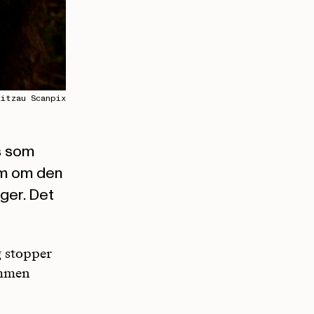
itzau Scanpix
s som
im om den
ger. Det
g stopper
sammen