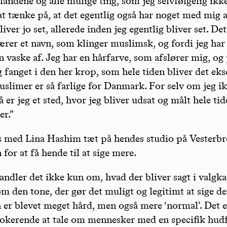
dene og alle mulige ting, som jeg selvfølgelig ikke
t tænke på, at det egentlig også har noget med mig a
liver jo set, allerede inden jeg egentlig bliver set. Det
ærer et navn, som klinger muslimsk, og fordi jeg har
n vaske af. Jeg har en hårfarve, som afslører mig, og
 fanget i den her krop, som hele tiden bliver det ek
slimer er så farlige for Danmark. For selv om jeg ik
å er jeg et sted, hvor jeg bliver udsat og målt hele t
er.”
 med Lina Hashim tæt på hendes studio på Vesterbr
or at få hende til at sige mere.
andler det ikke kun om, hvad der bliver sagt i valg
 den tone, der gør det muligt og legitimt at sige de
 er blevet meget hård, men også mere ‘normal’. Det e
okerende at tale om mennesker med en specifik hud