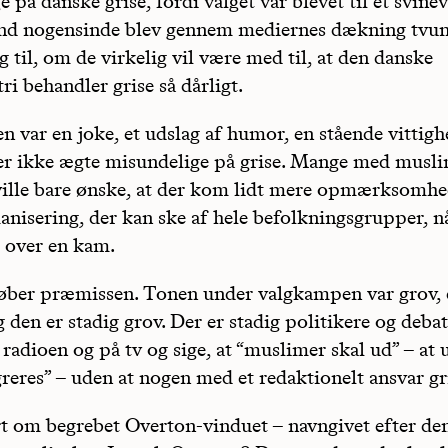
 på danske grise, fordi valget var blevet til et svinev
nd nogensinde blev gennem mediernes dækning tvung
g til, om de virkelig vil være med til, at den danske
ri behandler grise så dårligt.
 var en joke, et udslag af humor, en stående vittigh
r ikke ægte misundelige på grise. Mange med musl
ille bare ønske, at der kom lidt mere opmærksomh
nisering, der kan ske af hele befolkningsgrupper, 
e over en kam.
øber præmissen. Tonen under valgkampen var grov,
 den er stadig grov. Der er stadig politikere og debat
 radioen og på tv og sige, at “muslimer skal ud” – at
reres” – uden at nogen med et redaktionelt ansvar gr
t om begrebet Overton-vinduet – navngivet efter de