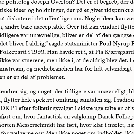
e politolog Joseph Overton? Det er et begreb, der d
tiske ideer og holdninger, der på et givet tidspunkt a
at diskutere i det offentlige rum. Nogle ideer kan væ
 andre bare uacceptable. Over tid kan vinduet flytte 
tidligere var unævnelige, bliver en del af den gængse 
 det bliver I aldrig,” sagde statsminister Poul Nyrup
olkeparti i 1999. Han havde ret i, at Pia Kjærsgaar
ke var stuerene, men ikke i, at de aldrig blev det. I 
nstream, og mediebranchen har for lidt selvindsigt t
den er en del af problemet.
ndrer sig, og noget, der tidligere var unævneligt, bl
, flytter hele spektret omkring samtalen sig. I radio
R P1 efter folketingsvalget i sidste uge talte en af
ført om, hvor fantastisk en valgkamp Dansk Folkep
rten Messerschmidt har ført, hvor klar i mælet, ha
 for vælgerne osv. Men ikke noget om indholdet, ikk