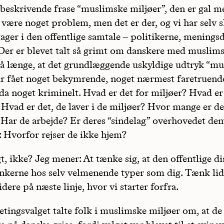
 beskrivende frase “muslimske miljøer”, den er gal m
være noget problem, men det er der, og vi har selv s
tager i den offentlige samtale – politikerne, menings
Der er blevet talt så grimt om danskere med muslim
å længe, at det grundlæggende uskyldige udtryk “m
ar fået noget bekymrende, noget nærmest faretruende,
a noget kriminelt. Hvad er det for miljøer? Hvad er 
Hvad er det, de laver i de miljøer? Hvor mange er d
 Har de arbejde? Er deres “sindelag” overhovedet de
: Hvorfor rejser de ikke hjem?
, ikke? Jeg mener: At tænke sig, at den offentlige di
tankerne hos selv velmenende typer som dig. Tænk lid
idere på næste linje, hvor vi starter forfra.
tingsvalget talte folk i muslimske miljøer om, at de