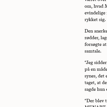
om, hvad M
evindelige
rykket sig.
Den anerke
rødder, lag
forsøgte at
samtale.
“Jeg sidder
på en måde,
synes, det 
taget, at d
sagde hun o
“Der blev 