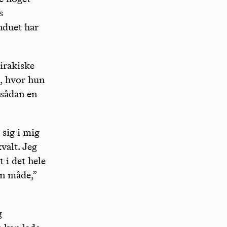
s
nduet har
irakiske
m, hvor hun
 sådan en
 sig i mig
valt. Jeg
t i det hele
en måde,”
g