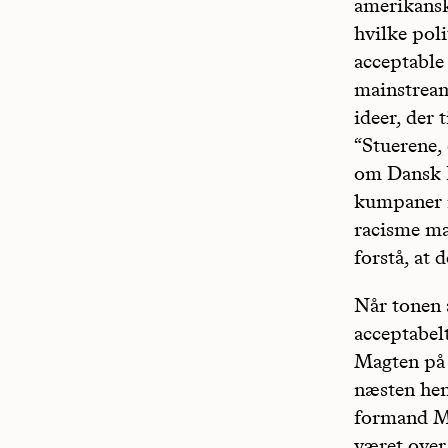
amerikansk
hvilke poli
acceptable 
mainstream,
ideer, der 
“Stuerene,
om Dansk F
kumpaner ik
racisme mai
forstå, at 
Når tonen æ
acceptabelt
Magten på D
næsten hen
formand Mo
været over