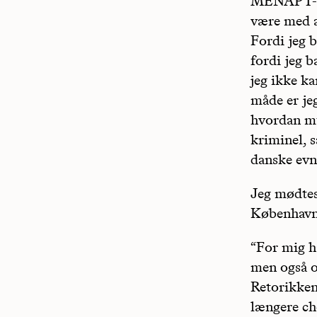
MENAPT-lan
være med a
Fordi jeg b
fordi jeg b
jeg ikke ka
måde er jeg
hvordan mu
kriminel, s
danske evn
Jeg mødtes
København f
“For mig h
men også om
Retorikken
længere ch