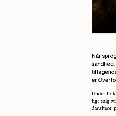
Når sprog
sandhed, 
tiltagend
er Overton
Under folk
lige mig se
danskere’ 