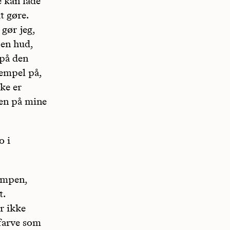
 kan lade
t gøre.
 gør jeg,
 en hud,
 på den
sempel på,
ke er
iden på mine
o i
kampen,
t.
r ikke
farve som