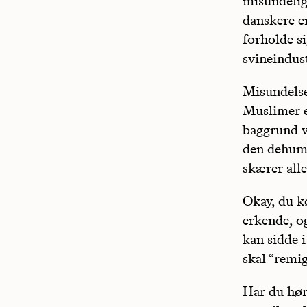
misundelige
danskere e
forholde si
svineindust
Misundelsen
Muslimer e
baggrund v
den dehuma
skærer all
Okay, du k
erkende, og
kan sidde i
skal “remig
Har du hør