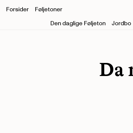
Forsider
Føljetoner
Den daglige Føljeton
Jordbo
Da 