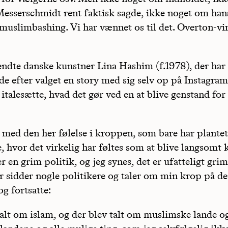
esserschmidt rent faktisk sagde, ikke noget om han
 muslimbashing. Vi har vænnet os til det. Overton-vi
ndte danske kunstner Lina Hashim (f.1978), der har 
de efter valget en story med sig selv op på Instagra
 italesætte, hvad det gør ved en at blive genstand for
 med den her følelse i kroppen, som bare har plantet
 hvor det virkelig har føltes som at blive langsomt k
er en grim politik, og jeg synes, det er ufatteligt grim
er sidder nogle politikere og taler om min krop på d
g fortsatte:
talt om islam, og der blev talt om muslimske lande o