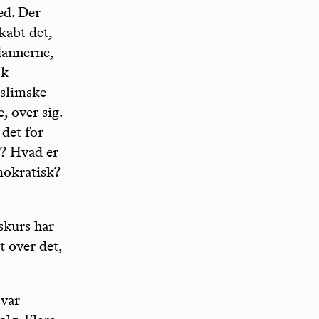
ed. Der
kabt det,
dannerne,
sk
uslimske
 over sig.
det for
e? Hvad er
mokratisk?
skurs har
t over det,
 var