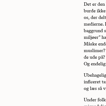
Det er den
burde ikke 
os, der del
medierne. 
baggrund s
miljøer” h
Måske endd
muslimer? 
de ude på?
Og endelig
Ubehageligt
inficeret 
og læs så v
Under folke