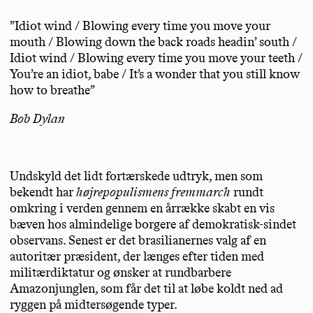
”Idiot wind / Blowing every time you move your
mouth / Blowing down the back roads headin’ south /
Idiot wind / Blowing every time you move your teeth /
You’re an idiot, babe / It’s a wonder that you still know
how to breathe”
Bob Dylan
Undskyld det lidt fortærskede udtryk, men som
bekendt har
højrepopulismens fremmarch
rundt
omkring i verden gennem en årrække skabt en vis
bæven hos almindelige borgere af demokratisk-sindet
observans. Senest er det brasilianernes valg af en
autoritær præsident, der længes efter tiden med
militærdiktatur og ønsker at rundbarbere
Amazonjunglen, som får det til at løbe koldt ned ad
ryggen på midtersøgende typer.