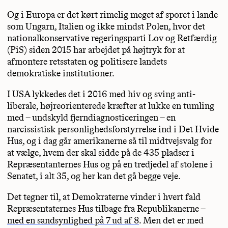
Og i Europa er det kørt rimelig meget af sporet i lande
som Ungarn, Italien og ikke mindst Polen, hvor det
nationalkonservative regeringsparti Lov og Retfærdig
(PiS) siden 2015 har arbejdet på højtryk for at
afmontere retsstaten og politisere landets
demokratiske institutioner.
I USA lykkedes det i 2016 med hiv og sving anti-
liberale, højreorienterede kræfter at lukke en tumling
med – undskyld fjerndiagnosticeringen – en
narcissistisk personlighedsforstyrrelse ind i Det Hvide
Hus, og i dag går amerikanerne så til midtvejsvalg for
at vælge, hvem der skal sidde på de 435 pladser i
Repræsentanternes Hus og på en tredjedel af stolene i
Senatet, i alt 35, og her kan det gå begge veje.
Det tegner til, at Demokraterne vinder i hvert fald
Repræsentaternes Hus tilbage fra Republikanerne –
med en sandsynlighed på 7 ud af 8
. Men det er med