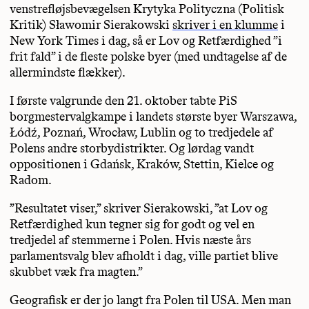
venstrefløjsbevægelsen Krytyka Polityczna (Politisk
Kritik) Sławomir Sierakowski
skriver i en klumme
i
New York Times i dag, så er Lov og Retfærdighed ”i
frit fald” i de fleste polske byer (med undtagelse af de
allermindste flækker).
I første valgrunde den 21. oktober tabte PiS
borgmestervalgkampe i landets største byer Warszawa,
Łódź, Poznań, Wrocław, Lublin og to tredjedele af
Polens andre storbydistrikter. Og lørdag vandt
oppositionen i Gdańsk, Kraków, Stettin, Kielce og
Radom.
”Resultatet viser,” skriver Sierakowski, ”at Lov og
Retfærdighed kun tegner sig for godt og vel en
tredjedel af stemmerne i Polen. Hvis næste års
parlamentsvalg blev afholdt i dag, ville partiet blive
skubbet væk fra magten.”
Geografisk er der jo langt fra Polen til USA. Men man