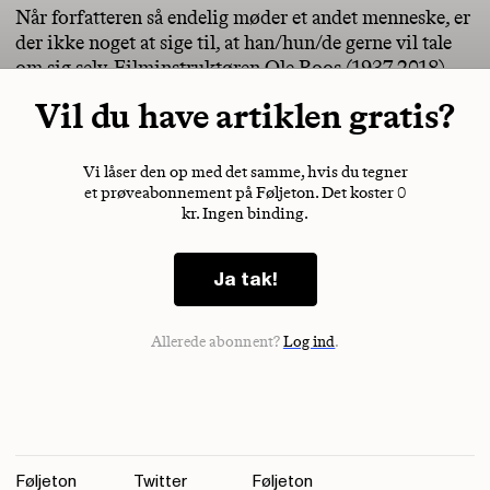
Når forfatteren så endelig møder et andet menneske, er
der ikke noget at sige til, at han/hun/de gerne vil tale
om sig selv. Filminstruktøren Ole Roos (1937-2018)
Vil du have artiklen gratis?
Vi låser den op med det samme, hvis du tegner
et prøveabonnement på Føljeton. Det koster 0
kr. Ingen binding.
Ja tak!
Allerede abonnent?
Log ind
.
Føljeton
Twitter
Føljeton