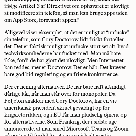
ifølge Artikel 6 af Direktivet om ophavsret er ulovligt
at modificere sin telefon, så man kan bruge apps uden
om App Store, forsvandt appen.”
Alligevel viser eksemplet, at det er muligt at “unfucke”
sin telefon, som Cory Doctorow lidt friskt fortæller
det. Det er faktisk muligt at unfucke stort set alt, hvad
techvirksomhederne har fucket med. Man må bare
ikke, fordi de har gjort det ulovligt. Men Internettet
kan reddes, mener Doctorow. Der er håb. Det kræver
bare god bid regulering og en friere konkurrence.
Der er nemlig alternativer. De har bare haft afsindigt
dårlige kår, når man står over for monopoler. Da
Føljeton snakker med Cory Doctorow, har en vis
amerikansk præsident skruet gevaldigt op for
krigsretorikken, og i EU får man pludselig øjnene op
for alternativerne. Som Frankrig, der i sidste uge
annoncerede, at man smed Microsoft Teams og Zoom
på porten til fordel for et europæisk alternativ.