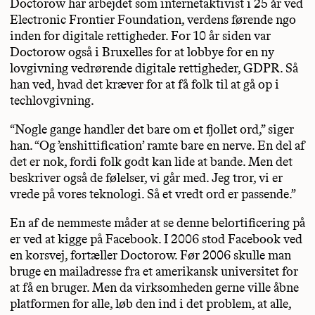
Doctorow har arbejdet som internetaktivist i 25 år ved
Electronic Frontier Foundation, verdens førende ngo
inden for digitale rettigheder. For 10 år siden var
Doctorow også i Bruxelles for at lobbye for en ny
lovgivning vedrørende digitale rettigheder, GDPR. Så
han ved, hvad det kræver for at få folk til at gå op i
techlovgivning.
“Nogle gange handler det bare om et fjollet ord,” siger
han. “Og ’enshittification’ ramte bare en nerve. En del af
det er nok, fordi folk godt kan lide at bande. Men det
beskriver også de følelser, vi går med. Jeg tror, vi er
vrede på vores teknologi. Så et vredt ord er passende.”
En af de nemmeste måder at se denne belortificering på
er ved at kigge på Facebook. I 2006 stod Facebook ved
en korsvej, fortæller Doctorow. Før 2006 skulle man
bruge en mailadresse fra et amerikansk universitet for
at få en bruger. Men da virksomheden gerne ville åbne
platformen for alle, løb den ind i det problem, at alle,