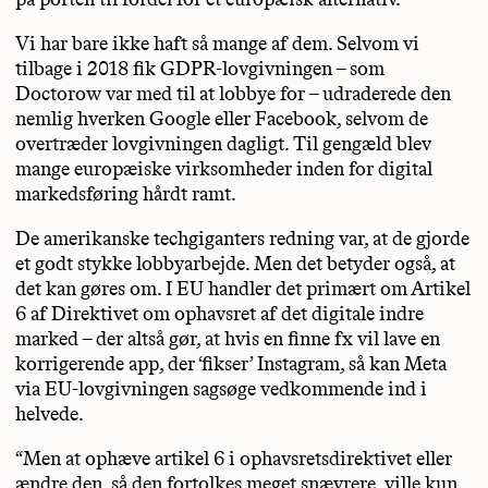
Vi har bare ikke haft så mange af dem. Selvom vi
tilbage i 2018 fik GDPR-lovgivningen – som
Doctorow var med til at lobbye for – udraderede den
nemlig hverken Google eller Facebook, selvom de
overtræder lovgivningen dagligt. Til gengæld blev
mange europæiske virksomheder inden for digital
markedsføring hårdt ramt.
De amerikanske techgiganters redning var, at de gjorde
et godt stykke lobbyarbejde. Men det betyder også, at
det kan gøres om. I EU handler det primært om Artikel
6 af Direktivet om ophavsret af det digitale indre
marked – der altså gør, at hvis en finne fx vil lave en
korrigerende app, der ‘fikser’ Instagram, så kan Meta
via EU-lovgivningen sagsøge vedkommende ind i
helvede.
“Men at ophæve artikel 6 i ophavsretsdirektivet eller
ændre den, så den fortolkes meget snævrere, ville kun