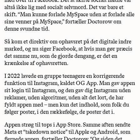
altså ikke lig med socialt selvmord. Det var bare et
skift. “Man kunne forlade MySpace uden at forlade alle
sine venner på MySpace,” fortæller Doctorow om
denne svundne tid.
Så kom et direktiv om ophavsret på det digitale indre
marked, og nu siger Facebook, at hvis man gør præcis
det samme nu, som de gjorde dengang, er det en
krænkelse af ophavsretten.
I 2022 lavede en gruppe teenagere en korrigerende
funktion til Instagram, kaldet OG App. Man gav appen
sit login til Instagram, og den gav dig Instagram uden
reklamer, uden algoritmer, uden alt det lort, de har
fyldt appen med – men kun det indhold, som folk du
følger poster, i den rækkefølge, de poster det i.
Appen strøg til tops i App Store. Samme aften sendte
Meta et “takedown notice” til Apple og Android, som
fjernede appen, fortæller Doctorow. “Og siden det