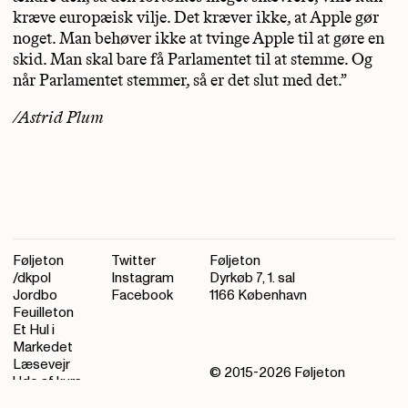
kræve europæisk vilje. Det kræver ikke, at Apple gør
noget. Man behøver ikke at tvinge Apple til at gøre en
skid. Man skal bare få Parlamentet til at stemme. Og
når Parlamentet stemmer, så er det slut med det.”
/Astrid Plum
Føljeton
Twitter
Føljeton
/dkpol
Instagram
Dyrkøb 7, 1. sal
Jordbo
Facebook
1166 København
Feuilleton
Et Hul i
Markedet
Læsevejr
© 2015-
2026
Føljeton
Ude af kurs
Kontakt