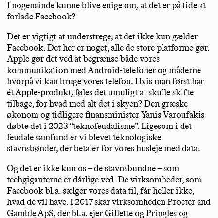
I nogensinde kunne blive enige om, at det er på tide at
forlade Facebook?
Det er vigtigt at understrege, at det ikke kun gælder
Facebook. Det her er noget, alle de store platforme gør.
Apple gør det ved at begrænse både vores
kommunikation med Android-telefoner og måderne
hvorpå vi kan bruge vores telefon. Hvis man først har
ét Apple-produkt, føles det umuligt at skulle skifte
tilbage, for hvad med alt det i skyen? Den græske
økonom og tidligere finansminister Yanis Varoufakis
døbte det i 2023 “teknofeudalisme”. Ligesom i det
feudale samfund er vi blevet teknologiske
stavnsbønder, der betaler for vores husleje med data.
Og det er ikke kun os – de stavnsbundne – som
techgiganterne er dårlige ved. De virksomheder, som
Facebook bl.a. sælger vores data til, får heller ikke,
hvad de vil have. I 2017 skar virksomheden Procter and
Gamble ApS, der bl.a. ejer Gillette og Pringles og