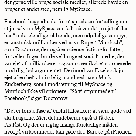
der gerne ville bruge sociale medier, allerede havde en
bruger et andet sted, nemlig MySpace.
Facebook begyndte derfor at sprede en fortælling om,
at jo, selvom MySpace var fedt, så var det jo ejet af den
her “onde, elendige, aldrende, men udødelige vampyr,
en australsk milliardær ved navn Rupert Murdoch”,
som Doctorow, der også er science fiction-forfatter,
fortæller. Ingen burde vel bruge et socialt medie, der
var ejet af milliardærer, og som ovenikøbet spionerede
mod dig, lød argumentet. Derimod var Facebook jo
ejet af en helt almindelig mand ved navn Mark
Zuckerberg, som i modsætning til MySpace og
Murdoch ikke vil spionere. “Så vi strømmede til
Facebook,” siger Doctorow.
“Det er første fase af ’enshittification’: at være gode ved
slutbrugerne. Men det indebærer også at få dem
fastlåst. Og der er rigtig mange forskellige måder,
hvorpå virksomheder kan gøre det. Bare se på iPhonen.