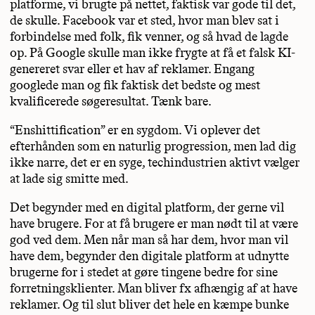
platforme, vi brugte på nettet, faktisk var gode til det,
de skulle. Facebook var et sted, hvor man blev sat i
forbindelse med folk, fik venner, og så hvad de lagde
op. På Google skulle man ikke frygte at få et falsk KI-
genereret svar eller et hav af reklamer. Engang
googlede man og fik faktisk det bedste og mest
kvalificerede søgeresultat. Tænk bare.
“Enshittification” er en sygdom. Vi oplever det
efterhånden som en naturlig progression, men lad dig
ikke narre, det er en syge, techindustrien aktivt vælger
at lade sig smitte med.
Det begynder med en digital platform, der gerne vil
have brugere. For at få brugere er man nødt til at være
god ved dem. Men når man så har dem, hvor man vil
have dem, begynder den digitale platform at udnytte
brugerne for i stedet at gøre tingene bedre for sine
forretningsklienter. Man bliver fx afhængig af at have
reklamer. Og til slut bliver det hele en kæmpe bunke