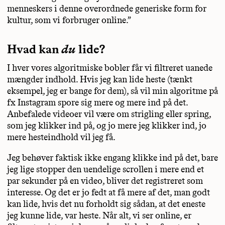
menneskers i denne overordnede generiske form for
kultur, som vi forbruger online.”
Hvad kan
du
lide?
I hver vores algoritmiske bobler får vi filtreret uanede
mængder indhold. Hvis jeg kan lide heste (tænkt
eksempel, jeg er bange for dem), så vil min algoritme på
fx Instagram spore sig mere og mere ind på det.
Anbefalede videoer vil være om strigling eller spring,
som jeg klikker ind på, og jo mere jeg klikker ind, jo
mere hesteindhold vil jeg få.
Jeg behøver faktisk ikke engang klikke ind på det, bare
jeg lige stopper den uendelige scrollen i mere end et
par sekunder på en video, bliver det registreret som
interesse. Og det er jo fedt at få mere af det, man godt
kan lide, hvis det nu forholdt sig sådan, at det eneste
jeg kunne lide, var heste. Når alt, vi ser online, er