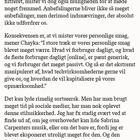
filtreret, mister vi dog også muligheden for at møde
noget fremmed. Anbefalingerne bliver ikke så meget
anbefalinger, men derimod indsnævringer, der absolut
ikke udfordrer os.
Konsekvensen er, at vi mister vores personlige smag,
mener Chayka: “I store træk er vores personlige smag
blevet meget værre. Hvad vi forbruger dagligt, og hvad
de fleste forbruger dagligt [online], er pænt generisk,
og vi forbruger det meget passivt. Og så er det ekstremt
manipuleret af, hvad techvirksomhederne gerne vil
give os, og hvordan de vil kapitalisere på vores
opmærksomhed.”
Det kan lyde rimelig sortseersk. Men har man brugt
meget tid på sociale medier, har man nok oplevet
denne stilusikkerhed. Jeg har fx stadig svært ved at
finde ud af, om jeg overhovedet kan lide Sabrina
Carpenters musik, eller om det bare er, fordi jeg er
blevet eksponeret utroligt meget for den. Og den