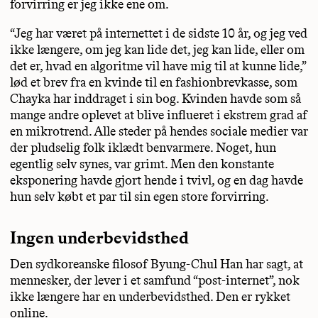
forvirring er jeg ikke ene om.
“Jeg har været på internettet i de sidste 10 år, og jeg ved
ikke længere, om jeg kan lide det, jeg kan lide, eller om
det er, hvad en algoritme vil have mig til at kunne lide,”
lød et brev fra en kvinde til en fashionbrevkasse, som
Chayka har inddraget i sin bog. Kvinden havde som så
mange andre oplevet at blive influeret i ekstrem grad af
en mikrotrend. Alle steder på hendes sociale medier var
der pludselig folk iklædt benvarmere. Noget, hun
egentlig selv synes, var grimt. Men den konstante
eksponering havde gjort hende i tvivl, og en dag havde
hun selv købt et par til sin egen store forvirring.
Ingen underbevidsthed
Den sydkoreanske filosof Byung-Chul Han har sagt, at
mennesker, der lever i et samfund “post-internet”, nok
ikke længere har en underbevidsthed. Den er rykket
online.