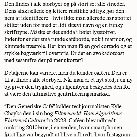
Den findes i alle storbyer og på stort set alle stræder.
Dens afskrællede og lettere rustikke udtryk gør den
nem at identificere – hvis ikke man allerede har spottet
skiltet uden for med et lidt skævt navn og en funky
skrifttype. Måske er det endda i bøjet lysstofrør.
Indenfor er der små runde caféborde, nok i marmor, og
kluntede træstole. Her kan man få en god cortado og et
stykke bagværk til overpris. Er det en avokadotoast
med sesamfrø der på menukortet?
Detaljerne kan variere, men du kender caféen. Den er
til at finde i alle storbyer. Når man er et nyt sted, i en ny
by, giver den tryghed, og i hjembyen beskyldes den for
at være den ultimative gentrificeringsmarkør.
“Den Generiske Café” kalder techjournalisten Kyle
Chayka den i sin bog
Filterworld: How Algorithms
Flattened Culture
fra 2023. Caféen blev udbredt
omkring 2010’erne, i en verden, hvor smartphonen
først lige var begyndt at blive udbredt, hvor Instagram