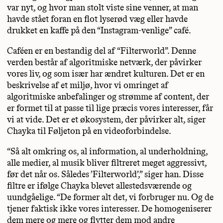
var nyt, og hvor man stolt viste sine venner, at man
havde stået foran en flot lyserød væg eller havde
drukket en kaffe på den “Instagram-venlige” café.
Caféen er en bestandig del af “Filterworld”. Denne
verden består af algoritmiske netværk, der påvirker
vores liv, og som især har ændret kulturen. Det er en
beskrivelse af et miljø, hvor vi omringet af
algoritmiske anbefalinger og strømme af content, der
er formet til at passe til lige præcis vores interesser, får
vi at vide. Det er et økosystem, der påvirker alt, siger
Chayka til Føljeton på en videoforbindelse.
“Så alt omkring os, al information, al underholdning,
alle medier, al musik bliver filtreret meget aggressivt,
før det når os. Således ’Filterworld’,” siger han. Disse
filtre er ifølge Chayka blevet allestedsværende og
uundgåelige. “De former alt det, vi forbruger nu. Og de
tjener faktisk ikke vores interesser. De homogeniserer
dem mere og mere og flytter dem mod andre