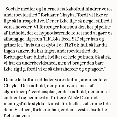
“Sociale medier og internettets kakofoni hindrer vores
underbevidsthed,” forklarer Chayka, “fordi vi ikke er
lige så introspektive. Der er ikke lige så meget stilhed i
vores hoveder. Vi forbruger konstant den her pipeline
af indhold, der er hypnotiserende rettet mod at gøre os
afhængige, ligesom TikToks feed. Så,” siger han og
griner let, “hvis du er dybt i et TikTok-hul, så har du
ingen tanker, du har ingen underbevidsthed, du
forbruger bare blindt, hvilket er hele pointen. Så altså,
vi har en underbevidsthed, men vi bruger den bare
ikke rigtig, fordi vi er så distraherede og optagede.”
Denne kakofoni udflader vores kultur, argumenterer
Chayka. Det indhold, der promoveres mest af
algoritmer på verdensplan, er det indhold, der er mest
ambient og nemmest at fortære. Altså: De mindst
meningsfulde stykker kunst, fordi alle skal kunne lide
dem. Fladhed, forklarer han, er den laveste absolutte
fællesnævner.