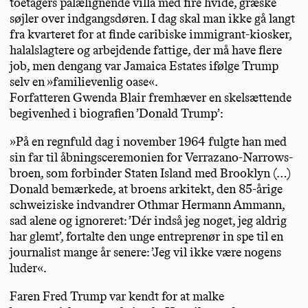
toetagers palælignende villa med fire hvide, græske
søjler over indgangsdøren. I dag skal man ikke gå langt
fra kvarteret for at finde caribiske immigrant-kiosker,
halalslagtere og arbejdende fattige, der må have flere
job, men dengang var Jamaica Estates ifølge Trump
selv en »familievenlig oase«.
Forfatteren Gwenda Blair fremhæver en skelsættende
begivenhed i biografien ’Donald Trump’:
»På en regnfuld dag i november 1964 fulgte han med
sin far til åbningsceremonien for Verrazano-Narrows-
broen, som forbinder Staten Island med Brooklyn (…)
Donald bemærkede, at broens arkitekt, den 85-årige
schweiziske indvandrer Othmar Hermann Ammann,
sad alene og ignoreret: ’Dér indså jeg noget, jeg aldrig
har glemt’, fortalte den unge entreprenør in spe til en
journalist mange år senere: ’Jeg vil ikke være nogens
luder«.
Faren Fred Trump var kendt for at malke