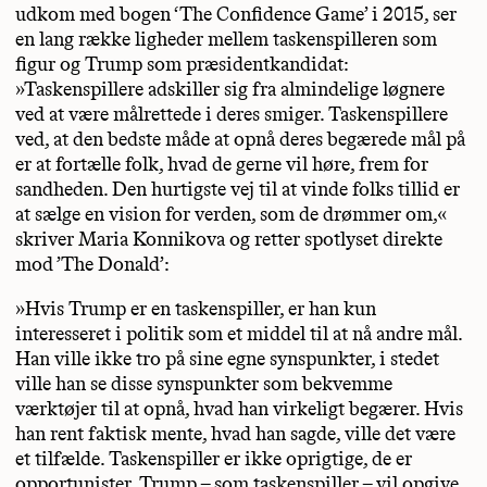
udkom med bogen ‘The Confidence Game’ i 2015, ser
en lang række ligheder mellem taskenspilleren som
figur og Trump som præsidentkandidat:
»Taskenspillere adskiller sig fra almindelige løgnere
ved at være målrettede i deres smiger. Taskenspillere
ved, at den bedste måde at opnå deres begærede mål på
er at fortælle folk, hvad de gerne vil høre, frem for
sandheden. Den hurtigste vej til at vinde folks tillid er
at sælge en vision for verden, som de drømmer om,«
skriver Maria Konnikova og retter spotlyset direkte
mod ’The Donald’:
»Hvis Trump er en taskenspiller, er han kun
interesseret i politik som et middel til at nå andre mål.
Han ville ikke tro på sine egne synspunkter, i stedet
ville han se disse synspunkter som bekvemme
værktøjer til at opnå, hvad han virkeligt begærer. Hvis
han rent faktisk mente, hvad han sagde, ville det være
et tilfælde. Taskenspiller er ikke oprigtige, de er
opportunister. Trump – som taskenspiller – vil opgive