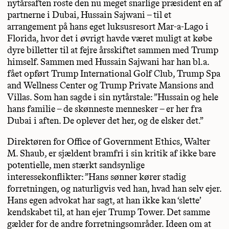
nytårsaften roste den nu meget snarlige præsident en af
partnerne i Dubai, Hussain Sajwani – til et
arrangement på hans eget luksusresort Mar-a-Lago i
Florida, hvor det i øvrigt havde været muligt at købe
dyre billetter til at fejre årsskiftet sammen med Trump
himself. Sammen med Hussain Sajwani har han bl.a.
fået opført Trump International Golf Club, Trump Spa
and Wellness Center og Trump Private Mansions and
Villas. Som han sagde i sin nytårstale: ”Hussain og hele
hans familie – de skønneste mennesker – er her fra
Dubai i aften. De oplever det her, og de elsker det.”
Direktøren for Office of Government Ethics, Walter
M. Shaub, er sjældent bramfri i sin kritik af ikke bare
potentielle, men stærkt sandsynlige
interessekonflikter: ”Hans sønner kører stadig
forretningen, og naturligvis ved han, hvad han selv ejer.
Hans egen advokat har sagt, at han ikke kan ‘slette’
kendskabet til, at han ejer Trump Tower. Det samme
gælder for de andre forretningsområder. Ideen om at