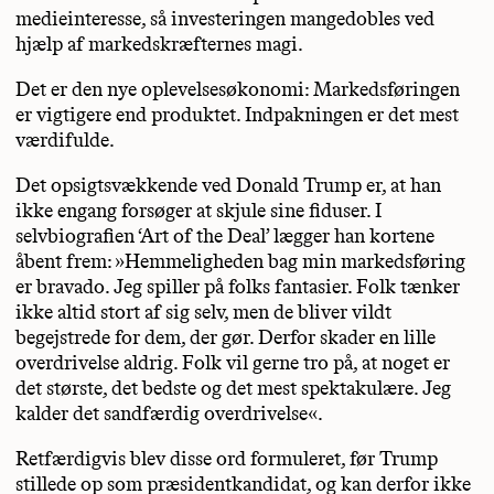
medieinteresse, så investeringen mangedobles ved
hjælp af markedskræfternes magi.
Det er den nye oplevelsesøkonomi: Markedsføringen
er vigtigere end produktet. Indpakningen er det mest
værdifulde.
Det opsigtsvækkende ved Donald Trump er, at han
ikke engang forsøger at skjule sine fiduser. I
selvbiografien ‘Art of the Deal’ lægger han kortene
åbent frem: »Hemmeligheden bag min markedsføring
er bravado. Jeg spiller på folks fantasier. Folk tænker
ikke altid stort af sig selv, men de bliver vildt
begejstrede for dem, der gør. Derfor skader en lille
overdrivelse aldrig. Folk vil gerne tro på, at noget er
det største, det bedste og det mest spektakulære. Jeg
kalder det sandfærdig overdrivelse«.
Retfærdigvis blev disse ord formuleret, før Trump
stillede op som præsidentkandidat, og kan derfor ikke