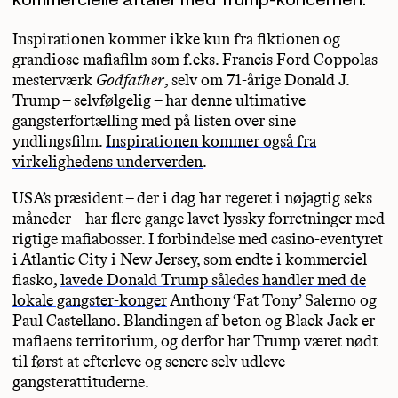
kommercielle aftaler med Trump-koncernen.
Inspirationen kommer ikke kun fra fiktionen og
grandiose mafiafilm som f.eks. Francis Ford Coppolas
mesterværk
Godfather
, selv om 71-årige Donald J.
Trump – selvfølgelig – har denne ultimative
gangsterfortælling med på listen over sine
yndlingsfilm.
Inspirationen kommer også fra
virkelighedens underverden
.
USA’s præsident – der i dag har regeret i nøjagtig seks
måneder – har flere gange lavet lyssky forretninger med
rigtige mafiabosser. I forbindelse med casino-eventyret
i Atlantic City i New Jersey, som endte i kommerciel
fiasko,
lavede Donald Trump således handler med de
lokale gangster-konger
Anthony ‘Fat Tony’ Salerno og
Paul Castellano. Blandingen af beton og Black Jack er
mafiaens territorium, og derfor har Trump været nødt
til først at efterleve og senere selv udleve
gangsterattituderne.