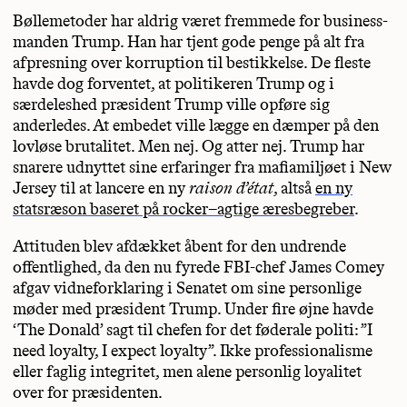
Bøllemetoder har aldrig været fremmede for business-
manden Trump. Han har tjent gode penge på alt fra
afpresning over korruption til bestikkelse. De fleste
havde dog forventet, at politikeren Trump og i
særdeleshed præsident Trump ville opføre sig
anderledes. At embedet ville lægge en dæmper på den
lovløse brutalitet. Men nej. Og atter nej. Trump har
snarere udnyttet sine erfaringer fra mafiamiljøet i New
Jersey til at lancere en ny
raison d’état
, altså
en ny
statsræson baseret på rocker–agtige æresbegreber
.
Attituden blev afdækket åbent for den undrende
offentlighed, da den nu fyrede FBI-chef James Comey
afgav vidneforklaring i Senatet om sine personlige
møder med præsident Trump. Under fire øjne havde
‘The Donald’ sagt til chefen for det føderale politi: ”I
need loyalty, I expect loyalty”. Ikke professionalisme
eller faglig integritet, men alene personlig loyalitet
over for præsidenten.