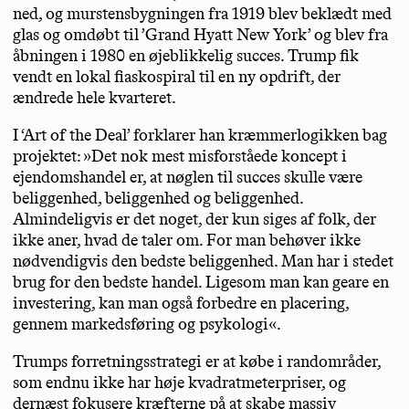
ned, og murstensbygningen fra 1919 blev beklædt med
glas og omdøbt til ’Grand Hyatt New York’ og blev fra
åbningen i 1980 en øjeblikkelig succes. Trump fik
vendt en lokal fiaskospiral til en ny opdrift, der
ændrede hele kvarteret.
I ‘Art of the Deal’ forklarer han kræmmerlogikken bag
projektet: »Det nok mest misforståede koncept i
ejendomshandel er, at nøglen til succes skulle være
beliggenhed, beliggenhed og beliggenhed.
Almindeligvis er det noget, der kun siges af folk, der
ikke aner, hvad de taler om. For man behøver ikke
nødvendigvis den bedste beliggenhed. Man har i stedet
brug for den bedste handel. Ligesom man kan geare en
investering, kan man også forbedre en placering,
gennem markedsføring og psykologi«.
Trumps forretningsstrategi er at købe i randområder,
som endnu ikke har høje kvadratmeterpriser, og
dernæst fokusere kræfterne på at skabe massiv