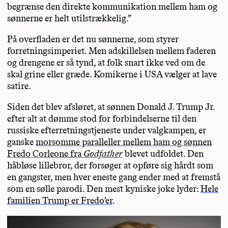
begrænse den direkte kommunikation mellem ham og
sønnerne er helt utilstrækkelig.”
På overfladen er det nu sønnerne, som styrer
forretningsimperiet. Men adskillelsen mellem faderen
og drengene er så tynd, at folk snart ikke ved om de
skal grine eller græde. Komikerne i USA vælger at lave
satire.
Siden det blev afsløret, at sønnen Donald J. Trump Jr.
efter alt at dømme stod for forbindelserne til den
russiske efterretningstjeneste under valgkampen, er
ganske
morsomme paralleller mellem ham og sønnen
Fredo Corleone fra
Godfather
blevet udfoldet. Den
håbløse lillebror, der forsøger at opføre sig hårdt som
en gangster, men hver eneste gang ender med at fremstå
som en sølle parodi. Den mest kyniske joke lyder:
Hele
familien Trump er Fredo’er
.