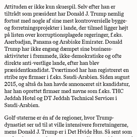
Attituden er ikke kun skuespil. Selv efter han er
tiltrådt som præsident har Donald J. Trump nemlig
fortsat med nogle af sine mest kontroversielle bygge-
og forretningsprojekter i lande, der tilmed ligger højt
på listen over korruptionsplagede regeringer, f.eks.
Aserbadjan, Panama og Arabiske Emirater. Donald
Trump har ikke engang dæmpet sine business-
aktiviteter i fremmede, ikke-demokratiske og ofte
direkte anti-vestlige lande, efter han blev
præsidentkandidat. Tværtimod har han registreret en
stribe nye firmaer i f.eks. Saudi-Arabien. Siden august
2015, og altså da han havde annonceret sit kandidatur,
har han oprettet firmaer med navne som f.eks. THC
Jeddah Hotel og DT Jeddah Technical Services i
Saudi-Arabien.
Golf-staterne er én af de regioner, hvor Trump-
dynastiet ser ud til at ville intensivere forretningerne,
mens Donald J. Trump er i Det Hvide Hus. Så sent som