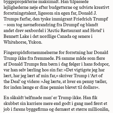
byggeprojekterne maksimalt. Han tilpassede
lejlighederne nøje efter budgetterne og udviste kreativt
forretningstalent, ligesom sin egen far, Donald J.
Trumps farfar, den tyske immigrant Friedrich Trumpf
– som tog navneforandring fra Drumpf og blandt
andet drev sexbordel i ’Arctic Restaurant and Hotel’ i
Bennett Lake i det nordlige Canada og senere i
Whitehorse, Yukon.
Fingerspidsfornemmelserne for forretning har Donald
Trump ikke fra fremmede. På samme måde som flere
af Donald Trumps fem børn i dag følger i hans fodspor,
var han selv lærling hos sin far: »Det vigtigste jeg har
lært, har jeg lært af min far,« skriver Trump i ‘Art of
the Deal’ og videre: »Jeg lærte, at hver en penny tæller,
for inden længe er dine pennies blevet til dollars«.
En såkaldt ’selfmade man’ er Trump ikke. Han fik
skubbet sin karriere mere end godt i gang med først et
job i farens byggefirma og dernæst et større millionlån,