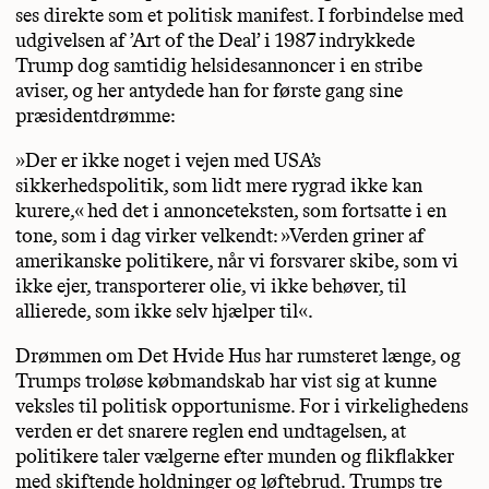
ses direkte som et politisk manifest. I forbindelse med
udgivelsen af ’Art of the Deal’ i 1987 indrykkede
Trump dog samtidig helsidesannoncer i en stribe
aviser, og her antydede han for første gang sine
præsidentdrømme:
»Der er ikke noget i vejen med USA’s
sikkerhedspolitik, som lidt mere rygrad ikke kan
kurere,« hed det i annonceteksten, som fortsatte i en
tone, som i dag virker velkendt: »Verden griner af
amerikanske politikere, når vi forsvarer skibe, som vi
ikke ejer, transporterer olie, vi ikke behøver, til
allierede, som ikke selv hjælper til«.
Drømmen om Det Hvide Hus har rumsteret længe, og
Trumps troløse købmandskab har vist sig at kunne
veksles til politisk opportunisme. For i virkelighedens
verden er det snarere reglen end undtagelsen, at
politikere taler vælgerne efter munden og flikflakker
med skiftende holdninger og løftebrud. Trumps tre