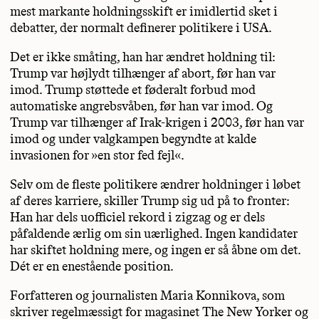
mest markante holdningsskift er imidlertid sket i
debatter, der normalt definerer politikere i USA.
Det er ikke småting, han har ændret holdning til:
Trump var højlydt tilhænger af abort, før han var
imod. Trump støttede et føderalt forbud mod
automatiske angrebsvåben, før han var imod. Og
Trump var tilhænger af Irak-krigen i 2003, før han var
imod og under valgkampen begyndte at kalde
invasionen for »en stor fed fejl«.
Selv om de fleste politikere ændrer holdninger i løbet
af deres karriere, skiller Trump sig ud på to fronter:
Han har dels uofficiel rekord i zigzag og er dels
påfaldende ærlig om sin uærlighed. Ingen kandidater
har skiftet holdning mere, og ingen er så åbne om det.
Dét er en enestående position.
Forfatteren og journalisten Maria Konnikova, som
skriver regelmæssigt for magasinet The New Yorker og