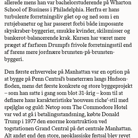
allerede mens han var bachelorstuderende på Wharton
School of Business i Philadelphia. Herfra er hans
turbulente forretningsliv gået op og ned som i en
rutsjebanetur og har passeret forbi både imposante
skyskraber-byggerier, smukke kvinder, skilsmisser og
bankerot-balancerende krak. Kursen har været mere
præget af farfaren Drumpfs frivole forretningsstil end
af farens mere jordnære brunsten-på-brunsten-
byggeri.
Den første erhvervelse på Manhattan var en option på
at bygge på Penn Central’s baneterræn langs Hudson-
floden, mens det første konkrete og store byggeprojekt
– som han satte i gang som blot 31-årig – kom til at
definere hans karakteristiske ’nouveau riche’-stil med
spejlglas og guld: Netop som The Commodore Hotel
var ved at gå i betalingsstandsning, købte Donald
Trump i 1977 den enorme konstruktion ved
togstationen Grand Central på det centrale Manhattan.
Alt andet end den store, neoklassiske festsal blev revet