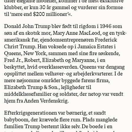
dater elegante modeller, kommer i de mest eksklusive
klubber, er kun 30 år gammel og vurderer sin formue
til ‘mere end $200 millioner’«.
Donald John Trump blev født til rigdom i 1946 som
søn af en skotsk mor, Mary Anne MacLeod, og en tysk-
amerikansk far, ejendomsentreprenøren Frederick
Christ Trump. Han voksede op i Jamaica Estates i
Queens, New York, sammen med sine fire søskende,
Fred Jr., Robert, Elizabeth og Maryanne, i en
beskyttet, hvid overklasseverden. Queens var dengang
opsplittet mellem velhaver- og arbejderkvarterer. I de
mere nøjsomme områder byggede farens firma,
Elizabeth Trump & Son., lejligheder til
middelklassefamilier og soldater, der netop var vendt
hjem fra Anden Verdenskrig.
Efterkrigsgenerationen var børnerig, et sandt
babyboom, der krævede flere rum. Plads manglede
familien Trump bestemt ikke selv. De boede i en