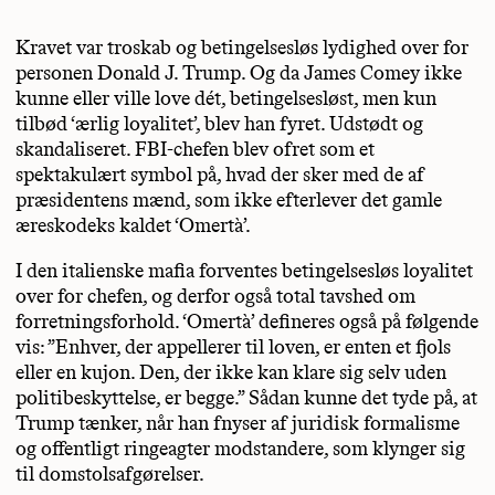
Kravet var troskab og betingelsesløs lydighed over for
personen Donald J. Trump. Og da James Comey ikke
kunne eller ville love dét, betingelsesløst, men kun
tilbød ‘ærlig loyalitet’, blev han fyret. Udstødt og
skandaliseret. FBI-chefen blev ofret som et
spektakulært symbol på, hvad der sker med de af
præsidentens mænd, som ikke efterlever det gamle
æreskodeks kaldet ‘Omertà’.
I den italienske mafia forventes betingelsesløs loyalitet
over for chefen, og derfor også total tavshed om
forretningsforhold. ‘Omertà’ defineres også på følgende
vis: ”Enhver, der appellerer til loven, er enten et fjols
eller en kujon. Den, der ikke kan klare sig selv uden
politibeskyttelse, er begge.” Sådan kunne det tyde på, at
Trump tænker, når han fnyser af juridisk formalisme
og offentligt ringeagter modstandere, som klynger sig
til domstolsafgørelser.