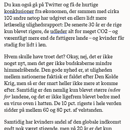
Du kan også gå på Twitter og få de hurtige
konklusioner
fra økonomen, der sammen med cirka
100 andre netop har udgivet en ellers lidt mere
letlæselig ulighedsrapport: De seneste 30 år er de rige
kun blevet rigere, de
udleder
alt for meget CO2 – og
væsentligt mere end de fattigere lande – og kvinder får
stadig for lidt i løn.
Hvem skulle have troet det? Okay, nej, det er ikke
noget nyt, men det gør ikke budskaberne mindre
himmelråbende. Den gode nyhed er, at uligheden
mellem nationerne faktisk er faldet efter Den Kolde
Krig, men så er der snart heller ikke mere at komme
efter. Samtidig er den nemlig kun blevet større
inden
for
landene, og det er ikke ligefrem blevet bedre med
en virus oven i hatten. De 10 pct. rigeste i hele verden
sidder på mellem 60 og 80 pct. af velstanden.
Samtidig har kvinders andel af den globale indkomst
godt nok været stigende, men på 20 år er det kun