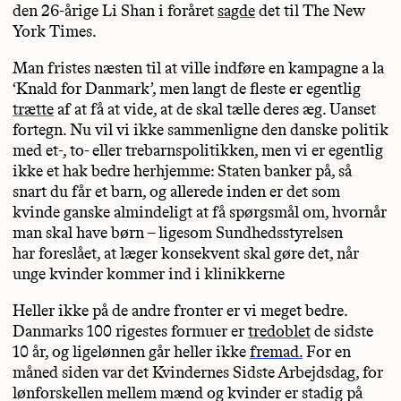
den 26-årige Li Shan i foråret
sagde
det til The New
York Times.
Man fristes næsten til at ville indføre en kampagne a la
‘Knald for Danmark’, men langt de fleste er egentlig
trætte
af at få at vide, at de skal tælle deres æg. Uanset
fortegn. Nu vil vi ikke sammenligne den danske politik
med et-, to- eller trebarnspolitikken, men vi er egentlig
ikke et hak bedre herhjemme: Staten banker på, så
snart du får et barn, og allerede inden er det som
kvinde ganske almindeligt at få spørgsmål om, hvornår
man skal have børn – ligesom Sundhedsstyrelsen
har foreslået, at læger konsekvent skal gøre det, når
unge kvinder kommer ind i klinikkerne
Heller ikke på de andre fronter er vi meget bedre.
Danmarks 100 rigestes formuer er
tredoblet
de sidste
10 år, og ligelønnen går heller ikke
fremad.
For en
måned siden var det Kvindernes Sidste Arbejdsdag, for
lønforskellen mellem mænd og kvinder er stadig på