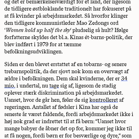
og det er bemærkelsesværdigt for et land, der ligesom
de tidligere østbloklande traditionelt har fokuseret på
at få kvinder på arbejdsmarkedet. Så hvorfor klinger
den tidligere kommunistleder Mao Zedongs ord
‘
Women hold up half the sky
‘ pludselig så hult? Ifølge
forfatterne skyldes det bl.a. Kinas ét-barns-politik, der
blev indført i 1979 for at tæmme
befolkningsudviklingen.
Siden er den blevet erstattet af en tobarns- og senere
trebarnspolitik, da der sjovt nok kom en overvægt af
ældre i befolkningen. Dem skal kvinderne, der er
34
mio.
i undertal, nu
tage
sig af, ligesom de stadig
oplever stærk diskrimination på arbejdsmarkedet.
Uanset, hvor de går hen, føler de sig
kontrolleret
af
regeringen. Antallet af fødsler i Kina har også de
seneste år været faldende, fordi arbejdsmarkedet ikke i
høj nok grad er indrettet til at få børn: “Uanset hvor
mange babyer de åbner det op for, kommer jeg ikke til
at få nogen, fordi børn er for besværlige og dyre,“ som