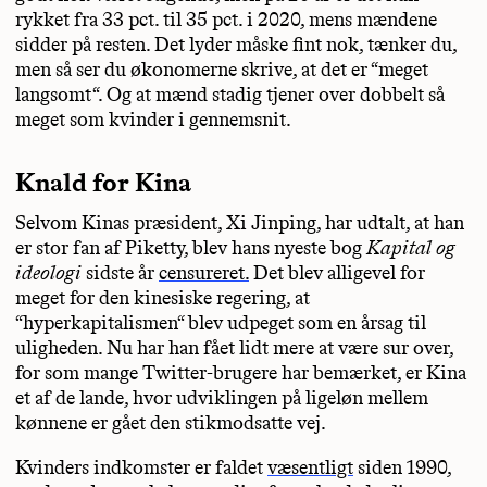
rykket fra 33 pct. til 35 pct. i 2020, mens mændene
sidder på resten. Det lyder måske fint nok, tænker du,
men så ser du økonomerne skrive, at det er “meget
langsomt“. Og at mænd stadig tjener over dobbelt så
meget som kvinder i gennemsnit.
Knald for Kina
Selvom Kinas præsident, Xi Jinping, har udtalt, at han
er stor fan af Piketty, blev hans nyeste bog
Kapital og
ideologi
sidste år
censureret.
Det blev alligevel for
meget for den kinesiske regering, at
“hyperkapitalismen“ blev udpeget som en årsag til
uligheden. Nu har han fået lidt mere at være sur over,
for som mange Twitter-brugere har bemærket, er Kina
et af de lande, hvor udviklingen på ligeløn mellem
kønnene er gået den stikmodsatte vej.
Kvinders indkomster er faldet
væsentligt
siden 1990,