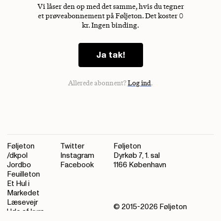
Vi låser den op med det samme, hvis du tegner
et prøveabonnement på Føljeton. Det koster 0
kr. Ingen binding.
Ja tak!
Allerede abonnent?
Log ind
.
Føljeton
Twitter
Føljeton
/dkpol
Instagram
Dyrkøb 7, 1. sal
Jordbo
Facebook
1166 København
Feuilleton
Et Hul i
Markedet
Læsevejr
© 2015-
2026
Føljeton
Ude af kurs