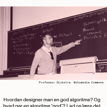
Professor Dijkstra. Wikimedia Commons
Hvordan designer man en god algoritme? Og
hvad gør en algoritme “god”? Lad os lære det