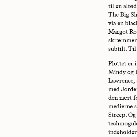
til en alt
The Big Sh
via en bla
Margot Rob
skræmmende
subtilt. T
Plottet er 
Mindy og K
Lawrence, 
med Jorden
den nært f
medierne s
Streep. Og
techmogule
indeholder