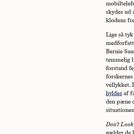
mobiltelef
skydes ud 
klodens fre
Lige så tyk
medforfatte
Bernie Sand
temmelig l
forstand fe
forskernes
vellykket. 
hyldes
af f
den pæne dr
situatione
Don’t Look
gælder de 