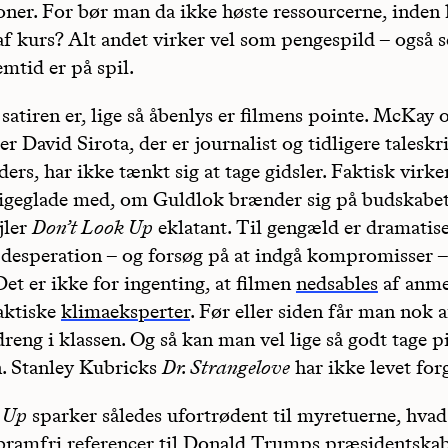
oner. For bør man da ikke høste ressourcerne, inde
af kurs? Alt andet virker vel som pengespild – også 
mtid er på spil.
 satiren er, lige så åbenlys er filmens pointe. McKay 
r David Sirota, der er journalist og tidligere taleskr
ers, har ikke tænkt sig at tage gidsler. Faktisk virke
igeglade med, om Guldlok brænder sig på budskabet.
jler
Don’t Look Up
eklatant. Til gengæld er dramatis
 desperation – og forsøg på at indgå kompromisser –
Det er ikke for ingenting, at filmen
nedsables
af anme
aktiske
klimaeksperter
. Før eller siden får man nok a
eng i klassen. Og så kan man vel lige så godt tage p
n. Stanley Kubricks
Dr. Strangelove
har ikke levet for
 Up
sparker således ufortrødent til myretuerne, hvad
bramfri referencer til Donald Trumps præsidentskab