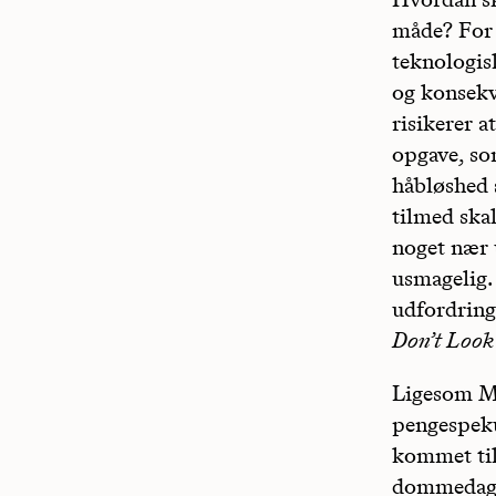
måde? For 
teknologis
og konsekv
risikerer a
opgave, so
håbløshed 
tilmed ska
noget nær u
usmagelig.
udfordring
Don’t Look
Ligesom Mc
pengespeku
kommet til 
dommedagsf