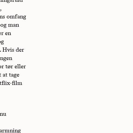
,
fens omfang
 og man
ær en
og
. Hvis der
ingen
r tør eller
 at tage
flix-film
 nu
varmning