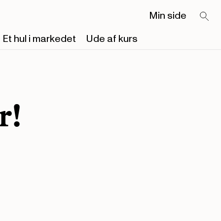
Min side
Et hul i markedet
Ude af kurs
r!