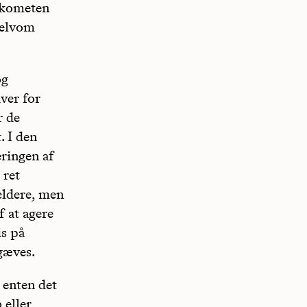
n kometen
selvom
og
iver for
r de
 I den
eringen af
 ret
ldere, men
f at agere
is på
gæves.
 enten det
 eller