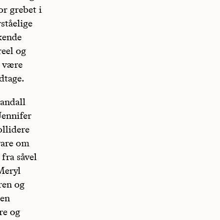
r grebet i
ståelige
kende
reel og
t være
dtage.
Randall
Jennifer
llidere
vare om
fra såvel
Meryl
ren og
ten
re og