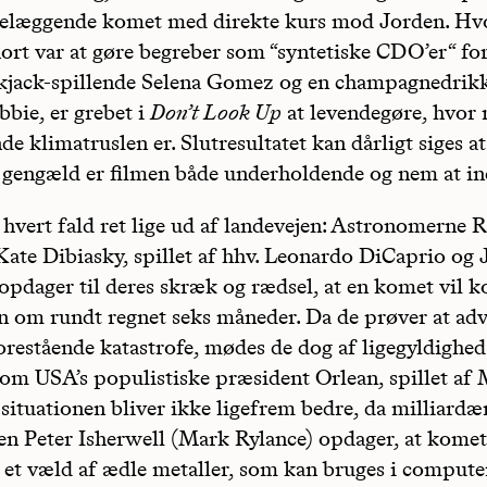
ødelæggende komet med direkte kurs mod Jorden. Hvo
ort var at gøre begreber som “syntetiske CDO’er“ for
ckjack-spillende Selena Gomez og en champagnedrik
bie, er grebet i
Don’t Look Up
at levendegøre, hvor 
 klimatruslen er. Slutresultatet kan dårligt siges a
il gengæld er filmen både underholdende og nem at in
i hvert fald ret lige ud af landevejen: Astronomerne 
ate Dibiasky, spillet af hhv. Leonardo DiCaprio og 
opdager til deres skræk og rædsel, at en komet vil ko
 om rundt regnet seks måneder. Da de prøver at ad
orestående katastrofe, mødes de dog af ligegyldighed 
om USA’s populistiske præsident Orlean, spillet af 
 situationen bliver ikke ligefrem bedre, da milliardæ
n Peter Isherwell (Mark Rylance) opdager, at kome
 et væld af ædle metaller, som kan bruges i compute