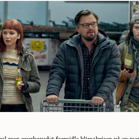
al man overhovedet formidle klimakrisen på en me