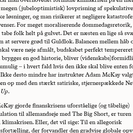
megen (jubeloptimistisk) lovprisning af spekulative
ke løsninger, og man risikerer at negligere katastro
enser. For meget moraliserende dommedagsretorik,
t tabe folk helt på gulvet. Det er næsten en lige så sv
m at servere grød til Guldlok. Balancen mellem håb 
skal være nøje afmålt, budskabet perfekt tempereret
l brygges en god historie, bliver (videnskabs)formidl
mulig – i hvert fald hvis den ikke skal blive enten fo
 Ikke desto mindre har instruktør Adam McKay valgt
en op med den stærkt satiriske, stjernespækkede Net
 Up
.
Kay gjorde finanskrisens uforståelige (og tåbelige)
lation til allemandseje med The Big Short, er turen
klimakrisen. Eller, det vil sige: Til en allegorisk
ortælling, der forvandler den gradvise globale op