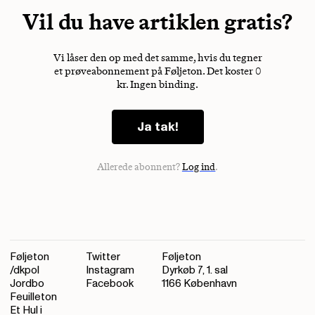
Vil du have artiklen gratis?
Vi låser den op med det samme, hvis du tegner
et prøveabonnement på Føljeton. Det koster 0
kr. Ingen binding.
Ja tak!
Allerede abonnent?
Log ind
.
Føljeton
Twitter
Føljeton
/dkpol
Instagram
Dyrkøb 7, 1. sal
Jordbo
Facebook
1166 København
Feuilleton
Et Hul i