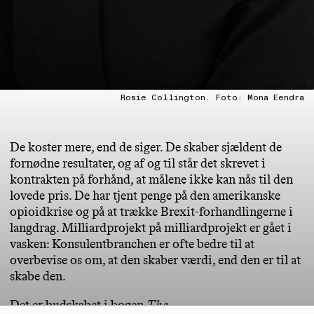
Rosie Collington. Foto: Mona Eendra
De koster mere, end de siger. De skaber sjældent de
fornødne resultater, og af og til står det skrevet i
kontrakten på forhånd, at målene ikke kan nås til den
lovede pris. De har tjent penge på den amerikanske
opioidkrise og på at trække Brexit-forhandlingerne i
langdrag. Milliardprojekt på milliardprojekt er gået i
vasken: Konsulentbranchen er ofte bedre til at
overbevise os om, at den skaber værdi, end den er til at
skabe den.
Det er budskabet i bogen
The