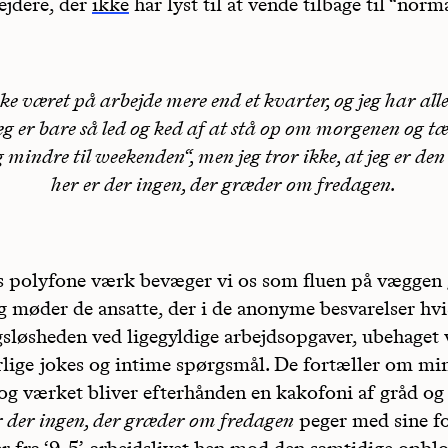
ejdere, der
ikke
har lyst til at vende tilbage til “norm
ke været på arbejde mere end et kvarter, og jeg har al
eg er bare så led og ked af at stå op om morgenen og tæ
 mindre til weekenden“, men jeg tror ikke, at jeg er den 
her er der ingen, der græder om fredagen.
ns polyfone værk bevæger vi os som fluen på vægge
g møder de ansatte, der i de anonyme besvarelser hvis
løsheden ved ligegyldige arbejdsopgaver, ubehaget 
rlige jokes og intime spørgsmål. De fortæller om m
 og værket bliver efterhånden en kakofoni af gråd og
r der ingen, der græder om fredagen
peger med sine f
er fra ‘9-5’-arbejdslivet hen mod den samtidige opbl