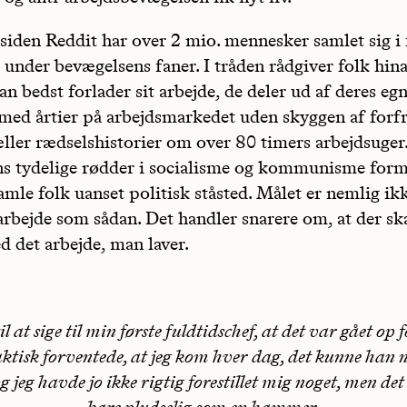
iden Reddit har over 2 mio. mennesker samlet sig 
 under bevægelsens faner. I tråden rådgiver folk hi
 bedst forlader sit arbejde, de deler ud af deres eg
 med årtier på arbejdsmarkedet uden skyggen af forf
æller rædselshistorier om over 80 timers arbejdsuger
s tydelige rødder i socialisme og kommunisme form
amle folk uanset politisk ståsted. Målet er nemlig ikk
bejde som sådan. Det handler snarere om, at der sk
 det arbejde, man laver.
l at sige til min første fuldtidschef, at det var gået op 
aktisk forventede, at jeg kom hver dag, det kunne han 
g jeg havde jo ikke rigtig forestillet mig noget, men d
bare pludselig som en hammer.