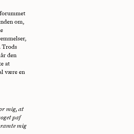
i forummet
nanden om,
ne
remmelser,
. Trods
år den
e at
al være en
for mig, at
noget paf
et ramte mig