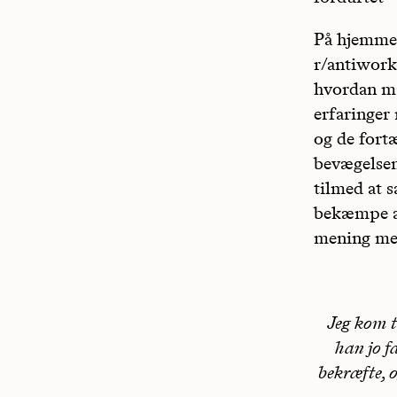
På hjemmes
r/antiwork
hvordan man
erfaringer
og de fort
bevægelsen
tilmed at s
bekæmpe ar
mening med
Jeg kom ti
han jo f
bekræfte, o