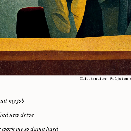
Illustration: Føljeton 
quit my job
find new drive
y work me so damn hard