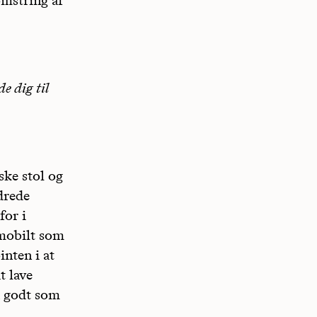
e dig til
ke stol og
drede
for i
 mobilt som
nten i at
t lave
å godt som