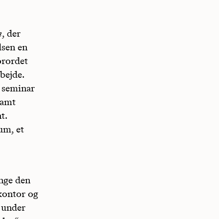
n
, der
dsen en
orordet
bejde.
t seminar
samt
t.
um, et
nge den
kontor og
t under