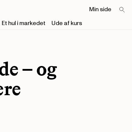
Min side
Et hul i markedet
Ude af kurs
de – og
ære