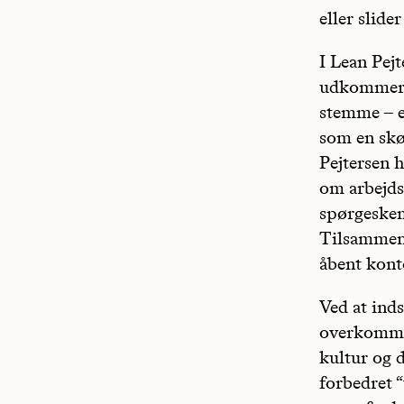
eller slide
I Lean Pej
udkommer d
stemme – e
som en skø
Pejtersen h
om arbejds
spørgeskem
Tilsammen 
åbent kont
Ved at ind
overkomme 
kultur og 
forbedret “