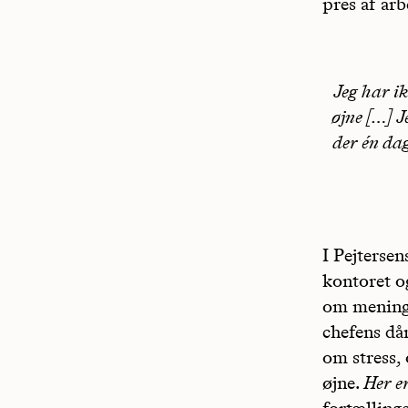
pres af arb
Jeg har ik
øjne […] J
der én dag
I Pejterse
kontoret o
om menings
chefens då
om stress,
øjne.
Her e
fortælling