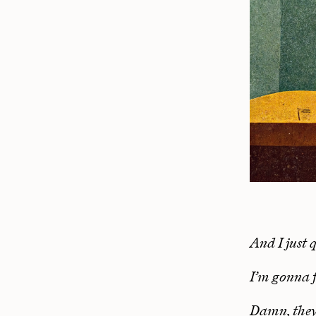
And I just 
I’m gonna 
Damn, the