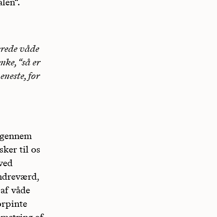
alen“.
lerede våde
nke, “så er
eneste, for
n gennem
ker til os
ved
indreværd,
 af våde
orpinte
omstring af