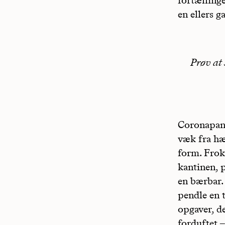
en ellers 
Prøv at 
Coronapand
væk fra hæ
form. Frok
kantinen, 
en bærbar. 
pendle en t
opgaver, d
forduftet –