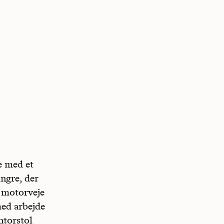
e med et
ingre, der
 motorveje
med arbejde
ntorstol