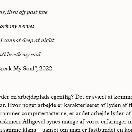
e, then off past five
ork my nerves
I cannot sleep at night
n’t break my soul
reak My Soul“, 2022
der en arbejdsplads egentlig? Det er svært at komm
ar. Hvor noget arbejde er karakteriseret af lyden af f
rammer computertasterne, er andet arbejde lyden af
askineri. Alligevel synes mange af vores erfaringer 
n samme klang – uanset om man er fastbundet en ko