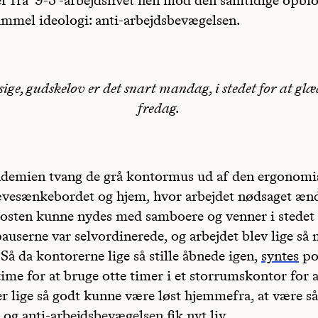
gammel ideologi: anti-arbejdsbevægelsen.
sige, gudskelov er det snart mandag, i stedet for at glæd
fredag.
emien tvang de grå kontormus ud af den ergonomis
vesænkebordet og hjem, hvor arbejdet nødsaget æn
osten kunne nydes med samboere og venner i stedet 
pauserne var selvordinerede, og arbejdet blev lige så
Så da kontorerne lige så stille åbnede igen,
syntes
poi
ime for at bruge otte timer i et storrumskontor for a
er lige så godt kunne være løst hjemmefra, at være s
 og anti-arbejdsbevægelsen fik nyt liv.