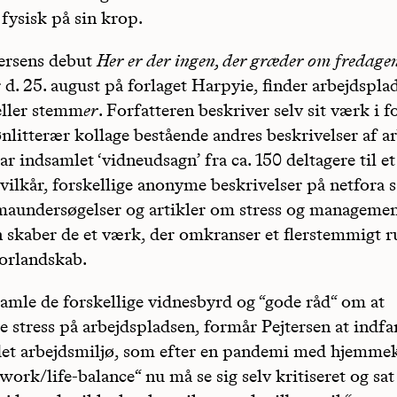
r fysisk på sin krop.
tersens debut
Her er der ingen, der græder om fredage
. 25. august på forlaget Harpyie, finder arbejdspla
ller stemm
er
. Forfatteren beskriver selv sit værk i f
nlitterær kollage bestående andres beskrivelser af ar
ar indsamlet ‘vidneudsagn’ fra ca. 150 deltagere til e
vilkår, forskellige anonyme beskrivelser på netfora 
aundersøgelser og artikler om stress og managemen
skaber de et værk, der omkranser et flerstemmigt r
orlandskab.
samle de forskellige vidnesbyrd og “gode råd“ om at
stress på arbejdspladsen, formår Pejtersen at indfa
det arbejdsmiljø, som efter en pandemi med hjemme
work/life-balance“ nu må se sig selv kritiseret og sa