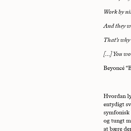
Work by nin
And they w
That’s why 
[…] You wo
Beyoncé “B
Hvordan ly
entydigt sv
symfonisk 
og tungt m
at bære de