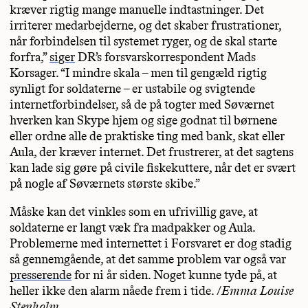
kræver rigtig mange manuelle indtastninger. Det
irriterer medarbejderne, og det skaber frustrationer,
når forbindelsen til systemet ryger, og de skal starte
forfra,”
siger
DR’s forsvarskorrespondent Mads
Korsager. “I mindre skala – men til gengæld rigtig
synligt for soldaterne – er ustabile og svigtende
internetforbindelser, så de på togter med Søværnet
hverken kan Skype hjem og sige godnat til børnene
eller ordne alle de praktiske ting med bank, skat eller
Aula, der kræver internet. Det frustrerer, at det sagtens
kan lade sig gøre på civile fiskekuttere, når det er svært
på nogle af Søværnets største skibe.”
Måske kan det vinkles som en ufrivillig gave, at
soldaterne er langt væk fra madpakker og Aula.
Problemerne med internettet i Forsvaret er dog stadig
så gennemgående, at det samme problem var også var
presserende
for ni år siden. Noget kunne tyde på, at
heller ikke den alarm nåede frem i tide. /
Emma Louise
Stenholm