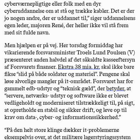
cyberværnepligtige eller folk med en dyr
cyberuddannelse om at stå og trække kabler. Det er der
jo nogen andre, der er uddannet til,” siger uddannelsens
egen leder, majoren René, der heller ikke vil stå frem
med sit fulde navn.
Men hjælpen er på vej. Her torsdag formiddag har
vikarierende forsvarsminister Troels Lund Poulsen (V)
præsenteret anden halvdel af det såkaldte kasseeftersyn
af Forsvarets finanser.
Ekstra 38 mia. kr.
skal ikke bare
fikse “slid på både soldater og materiel”. Pengene skal
løse alvorlige mangler på it-området. Forsvaret har for
gammelt edb-udstyr og “teknisk gæld”, der
betyder
, at
“servere, netværks- udstyr og software ikke er blevet
vedligeholdt og moderniseret tilstrækkeligt til, på sigt,
at opretholde en stabil og sikker drift, og leve op til
krav om data-, cyber- og informationssikkerhed.”
“På den helt store klinge dækker it-problemerne
eksempelvis over, at det militære lagerstyringssystem