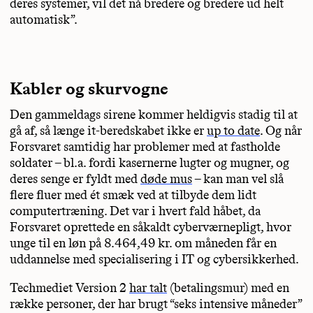
deres systemer, vil det nå bredere og bredere ud helt
automatisk”.
Kabler og skurvogne
Den gammeldags sirene kommer heldigvis stadig til at
gå af, så længe it-beredskabet ikke er
up to date
. Og når
Forsvaret samtidig har problemer med at fastholde
soldater – bl.a. fordi kasernerne lugter og mugner, og
deres senge er fyldt med
døde mus
– kan man vel slå
flere fluer med ét smæk ved at tilbyde dem lidt
computertræning. Det var i hvert fald håbet, da
Forsvaret oprettede en såkaldt cyberværnepligt, hvor
unge til en løn på 8.464,49 kr. om måneden får en
uddannelse med specialisering i IT og cybersikkerhed.
Techmediet Version 2
har talt
(betalingsmur) med en
række personer, der har brugt “seks intensive måneder”