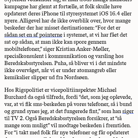
kampagne har glemt at fortælle, at folk skulle have
opdateret deres iPhone til styresystemet iOS 16.4 eller
nyere. Alligevel har de ikke overblik over, hvor mange
beskeder der har misset destinationen: “For det er
sådan set en af pointerne
i systemet, at vi har fået det
sat op sådan, at man ikke kan spore gennem
mobiltelefoner,” siger Kristian Anker-Møller,
specialkonsulent i kommunikation og varsling hos
Beredskabsstyrelsen. Puha, så bliver vi i det mindste
ikke overvåget, når vi er under atomangreb eller
kemikalier slipper ud fra Nordsøen.
Hos Rigspolitiet er vicepolitiinspektør Michael
Burchard da også tilfreds, fordi “det, som jeg oplevede,
var, at vi fik sms-beskeden på vores telefoner, så i bund
og grund synes jeg, at det fungerede fint,” som han
siger
til TV 2. Også Beredskabsstyrelsen forsikrer, at “så
mange som muligt” vil modtage beskeden i fremtiden.
For “i takt med folk får nye telefoner og får opdateret