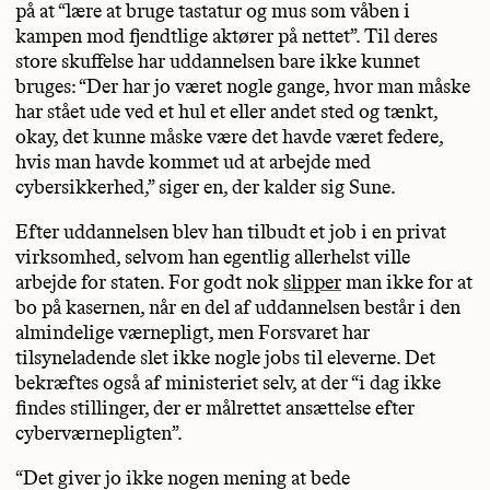
på at “lære at bruge tastatur og mus som våben i
kampen mod fjendtlige aktører på nettet”. Til deres
store skuffelse har uddannelsen bare ikke kunnet
bruges: “Der har jo været nogle gange, hvor man måske
har stået ude ved et hul et eller andet sted og tænkt,
okay, det kunne måske være det havde været federe,
hvis man havde kommet ud at arbejde med
cybersikkerhed,” siger en, der kalder sig Sune.
Efter uddannelsen blev han tilbudt et job i en privat
virksomhed, selvom han egentlig allerhelst ville
arbejde for staten. For godt nok
slipper
man ikke for at
bo på kasernen, når en del af uddannelsen består i den
almindelige værnepligt, men Forsvaret har
tilsyneladende slet ikke nogle jobs til eleverne. Det
bekræftes også af ministeriet selv, at der “i dag ikke
findes stillinger, der er målrettet ansættelse efter
cyberværnepligten”.
“Det giver jo ikke nogen mening at bede