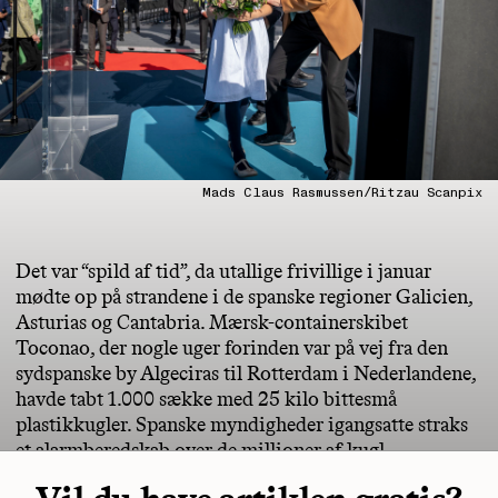
Mads Claus Rasmussen/Ritzau Scanpix
Det var “spild af tid”, da utallige frivillige i januar
mødte op på strandene i de spanske regioner Galicien,
Asturias og Cantabria. Mærsk-containerskibet
Toconao, der nogle uger forinden var på vej fra den
sydspanske by Algeciras til Rotterdam i Nederlandene,
havde tabt 1.000 sække med 25 kilo bittesmå
plastikkugler. Spanske myndigheder igangsatte straks
et alarmberedskab over de
millioner
af kugl