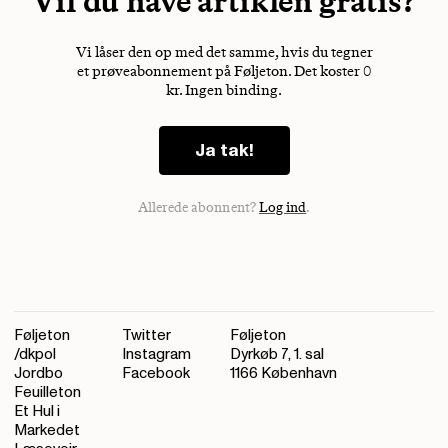
Vil du have artiklen gratis?
Vi låser den op med det samme, hvis du tegner
et prøveabonnement på Føljeton. Det koster 0
kr. Ingen binding.
Ja tak!
Allerede abonnent?
Log ind
.
Føljeton
Twitter
Føljeton
/dkpol
Instagram
Dyrkøb 7, 1. sal
Jordbo
Facebook
1166 København
Feuilleton
Et Hul i
Markedet