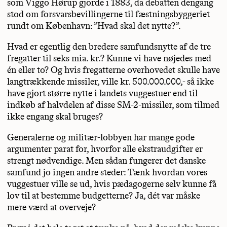
som Viggo Hørup gjorde i 1883, da debatten dengang
stod om forsvarsbevillingerne til fæstningsbyggeriet
rundt om København: ”Hvad skal det nytte?”.
Hvad er egentlig den bredere samfundsnytte af de tre
fregatter til seks mia. kr.? Kunne vi have nøjedes med
én eller to? Og hvis fregatterne overhovedet skulle have
langtrækkende missiler, ville kr. 500.000.000,- så ikke
have gjort større nytte i landets vuggestuer end til
indkøb af halvdelen af disse SM-2-missiler, som tilmed
ikke engang skal bruges?
Generalerne og militær-lobbyen har mange gode
argumenter parat for, hvorfor alle ekstraudgifter er
strengt nødvendige. Men sådan fungerer det danske
samfund jo ingen andre steder: Tænk hvordan vores
vuggestuer ville se ud, hvis pædagogerne selv kunne få
lov til at bestemme budgetterne? Ja, dét var måske
mere værd at overveje?