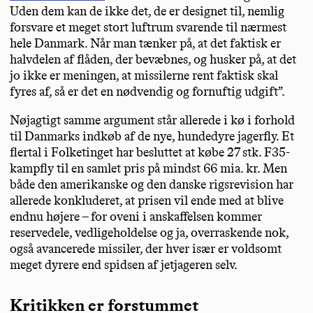
Uden dem kan de ikke det, de er designet til, nemlig
forsvare et meget stort luftrum svarende til nærmest
hele Danmark. Når man tænker på, at det faktisk er
halvdelen af flåden, der bevæbnes, og husker på, at det
jo ikke er meningen, at missilerne rent faktisk skal
fyres af, så er det en nødvendig og fornuftig udgift”.
Nøjagtigt samme argument står allerede i kø i forhold
til Danmarks indkøb af de nye, hundedyre jagerfly. Et
flertal i Folketinget har besluttet at købe 27 stk. F35-
kampfly til en samlet pris på mindst 66 mia. kr. Men
både den amerikanske og den danske rigsrevision har
allerede konkluderet, at prisen vil ende med at blive
endnu højere – for oveni i anskaffelsen kommer
reservedele, vedligeholdelse og ja, overraskende nok,
også avancerede missiler, der hver især er voldsomt
meget dyrere end spidsen af jetjageren selv.
Kritikken er forstummet