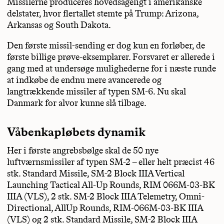
Missilerne produceres hovedsageligt i amerikanske
delstater, hvor flertallet stemte på Trump: Arizona,
Arkansas og South Dakota.
Den første missil-sending er dog kun en forløber, de
første billige prøve-eksemplarer. Forsvaret er allerede i
gang med at undersøge mulighederne for i næste runde
at indkøbe de endnu mere avancerede og
langtrækkende missiler af typen SM-6. Nu skal
Danmark for alvor kunne slå tilbage.
Våbenkapløbets dynamik
Her i første angrebsbølge skal de 50 nye
luftværnsmissiler af typen SM-2 – eller helt præcist 46
stk. Standard Missile, SM-2 Block IIIA Vertical
Launching Tactical All-Up Rounds, RIM 066M-03-BK
IIIA (VLS), 2 stk. SM-2 Block IIIA Telemetry, Omni-
Directional, All­Up Rounds, RIM-066M-03-BK IIIA
(VLS) og 2 stk. Standard Missile, SM-2 Block IIIA