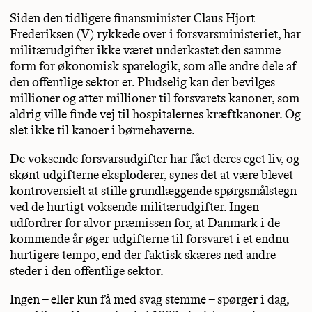
Siden den tidligere finansminister Claus Hjort
Frederiksen (V) rykkede over i forsvarsministeriet, har
militærudgifter ikke været underkastet den samme
form for økonomisk sparelogik, som alle andre dele af
den offentlige sektor er. Pludselig kan der bevilges
millioner og atter millioner til forsvarets kanoner, som
aldrig ville finde vej til hospitalernes kræftkanoner. Og
slet ikke til kanoer i børnehaverne.
De voksende forsvarsudgifter har fået deres eget liv, og
skønt udgifterne eksploderer, synes det at være blevet
kontroversielt at stille grundlæggende spørgsmålstegn
ved de hurtigt voksende militærudgifter. Ingen
udfordrer for alvor præmissen for, at Danmark i de
kommende år øger udgifterne til forsvaret i et endnu
hurtigere tempo, end der faktisk skæres ned andre
steder i den offentlige sektor.
Ingen – eller kun få med svag stemme – spørger i dag,