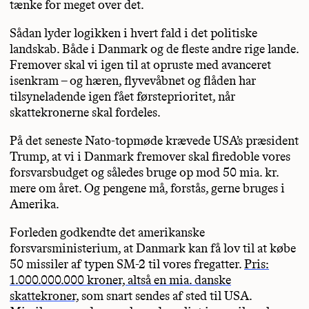
tænke for meget over det.
Sådan lyder logikken i hvert fald i det politiske
landskab. Både i Danmark og de fleste andre rige lande.
Fremover skal vi igen til at opruste med avanceret
isenkram – og hæren, flyvevåbnet og flåden har
tilsyneladende igen fået førsteprioritet, når
skattekronerne skal fordeles.
På det seneste Nato-topmøde krævede USA’s præsident
Trump, at vi i Danmark fremover skal firedoble vores
forsvarsbudget og således bruge op mod 50 mia. kr.
mere om året. Og pengene må, forstås, gerne bruges i
Amerika.
Forleden godkendte det amerikanske
forsvarsministerium, at Danmark kan få lov til at købe
50 missiler af typen SM-2 til vores fregatter.
Pris:
1.000.000.000 kroner, altså en mia. danske
skattekroner,
som snart sendes af sted til USA.