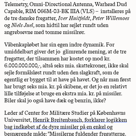
Telemetry, Omni-Directional Antenna, Warhead Dud
Capable, RIM 066M-03-BK IIIA (VLS) – installeres på
de tre danske fregatter,
Iver Huitfeldt
,
Peter Willemoes
og
Niels Juel
, som hidtil har sejlet rundt uden
angrebsevne med tomme missilrør.
Våbenkapløbet har sin egen indre dynamik. For
umiddelbart giver det jo glimrende mening, at de tre
fregatter, der tilsammen har kostet op mod kr.
6.000.000.000,-, altså seks mia. skattekroner, ikke skal
sejle formålsløst rundt uden den slagkraft, som de
egentlig er bygget til at have på havet. Og når man først
har brugt seks mia. kr. på skibene, er det jo en relativt
lille tilføjelse at bruge en ekstra mia. kr. på missiler.
Biler skal jo også have dæk og benzin, ikke?
Leder af Center for Militære Studier på Københavns
Universitet,
Henrik Breitenbauch, forklarer logikken
bag indkøbet af de dyre missiler på en enkel og
besnærende måde
: ”Missilerne fuldender fregatterne.