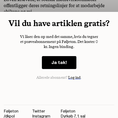
offentliggør deres retningslinjer for at modarbejde
chikane og mi
Vil du have artiklen gratis?
Vi låser den op med det samme, hvis du tegner
et prøveabonnement på Føljeton. Det koster 0
kr. Ingen binding.
Ja tak!
Allerede abonnent?
Log ind
.
Føljeton
Twitter
Føljeton
/dkpol
Instagram
Dyrkøb 7, 1. sal