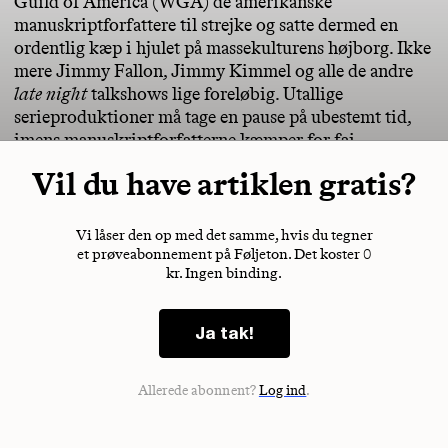
Guild of America (WGA) de amerikanske
manuskriptforfattere til strejke og satte dermed en
ordentlig kæp i hjulet på massekulturens højborg. Ikke
mere Jimmy Fallon, Jimmy Kimmel og alle de andre
late night
talkshows lige foreløbig. Utallige
serieproduktioner må tage en pause på ubestemt tid,
imens manuskriptforfatterne kæmper for fai
Vil du have artiklen gratis?
Vi låser den op med det samme, hvis du tegner
et prøveabonnement på Føljeton. Det koster 0
kr. Ingen binding.
Ja tak!
Allerede abonnent?
Log ind
.