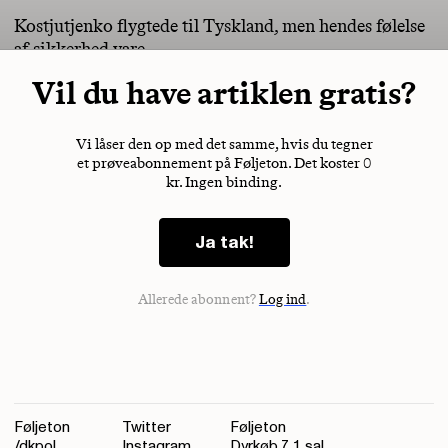
Kostjutjenko flygtede til Tyskland, men hendes følelse
af sikkerhed vare
Vil du have artiklen gratis?
Vi låser den op med det samme, hvis du tegner
et prøveabonnement på Føljeton. Det koster 0
kr. Ingen binding.
Ja tak!
Allerede abonnent?
Log ind
.
Føljeton
Twitter
Føljeton
/dkpol
Instagram
Dyrkøb 7, 1. sal