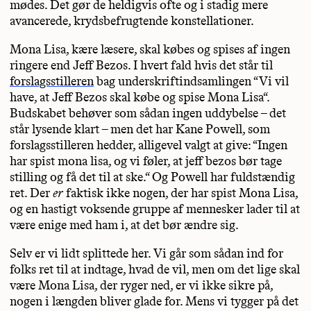
mødes. Det gør de heldigvis ofte og i stadig mere
avancerede, krydsbefrugtende konstellationer.
Mona Lisa, kære læsere, skal købes og spises af ingen
ringere end Jeff Bezos. I hvert fald hvis det står til
forslagsstilleren
bag underskriftindsamlingen “Vi vil
have, at Jeff Bezos skal købe og spise Mona Lisa“.
Budskabet behøver som sådan ingen uddybelse – det
står lysende klart – men det har Kane Powell, som
forslagsstilleren hedder, alligevel valgt at give: “Ingen
har spist mona lisa, og vi føler, at jeff bezos bør tage
stilling og få det til at ske.“ Og Powell har fuldstændig
ret. Der
er
faktisk ikke nogen, der har spist Mona Lisa,
og en hastigt voksende gruppe af mennesker lader til at
være enige med ham i, at det bør ændre sig.
Selv er vi lidt splittede her. Vi går som sådan ind for
folks ret til at indtage, hvad de vil, men om det lige skal
være Mona Lisa, der ryger ned, er vi ikke sikre på,
nogen i længden bliver glade for. Mens vi tygger på det