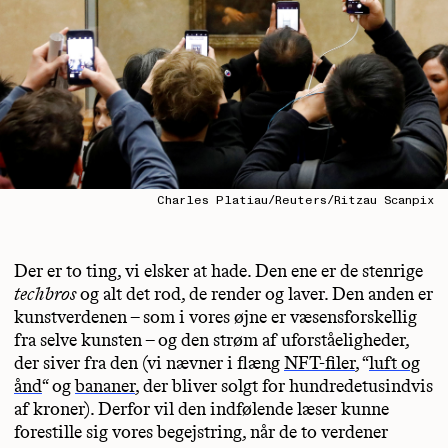
Charles Platiau/Reuters/Ritzau Scanpix
Der er to ting, vi elsker at hade. Den ene er de stenrige
techbros
og alt det rod, de render og laver. Den anden er
kunstverdenen – som i vores øjne er væsensforskellig
fra selve kunsten – og den strøm af uforståeligheder,
der siver fra den (vi nævner i flæng
NFT-filer
, “
luft og
ånd
“ og
bananer
, der bliver solgt for hundredetusindvis
af kroner). Derfor vil den indfølende læser kunne
forestille sig vores begejstring, når de to verdener