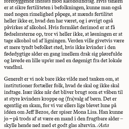
forebyggende indsats mod alkoholindtag. Hvis tanken
er at sikre fertiliteten i befolkningen, kunne man også
med nogen rimelighed påpege, at mænds fertilitet
heller ikke er, hvad den har været, og i øvrigt også
påvirkes af alkohol. Hvis formålet derimod er at få
fødselsraterne op, tror vi heller ikke, at løsningen er at
tage alkohol ud af ligningen. Verden ville givetvis være
et mere tyndt befolket sted, hvis ikke kvinder i den
fødedygtige alder en gang imellem drak sig plørefulde
og lavede en lille ups’er med en døgenigt fra det lokale
vandhul.
Generelt er vi nok bare ikke vilde med tanken om, at
institutioner fortæller folk, hvad de skal og ikke skal
indtage. Især ikke når det bliver brugt som et våben til
at styre kvinders kroppe og (fra)valg af børn. Det er
egentlig en skam, for vi var ellers lige blevet lune på
idéen om Jeff Bezos, der spiser Mona Lisa. Han kunne
jo
–
på trods af at være en mand i den frugtbare alder –
skylle hende ned med et godt glas altervin.
/Asta