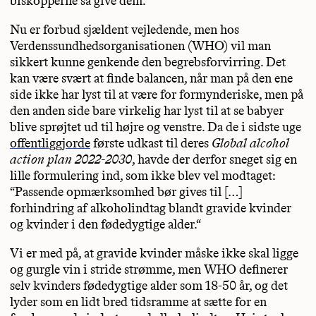
biskopperne så give dem.
Nu er forbud sjældent vejledende, men hos
Verdenssundhedsorganisationen (WHO) vil man
sikkert kunne genkende den begrebsforvirring. Det
kan være svært at finde balancen, når man på den ene
side ikke har lyst til at være for formynderiske, men på
den anden side bare virkelig har lyst til at se babyer
blive sprøjtet ud til højre og venstre. Da de i sidste uge
offentliggjorde
første udkast til deres
Global alcohol
action plan 2022-2030
, havde der derfor sneget sig en
lille formulering ind, som ikke blev vel modtaget:
“Passende opmærksomhed bør gives til […]
forhindring af alkoholindtag blandt gravide kvinder
og kvinder i den fødedygtige alder.“
Vi er med på, at gravide kvinder måske ikke skal ligge
og gurgle vin i stride strømme, men WHO definerer
selv kvinders fødedygtige alder som 18-50 år, og det
lyder som en lidt bred tidsramme at sætte for en