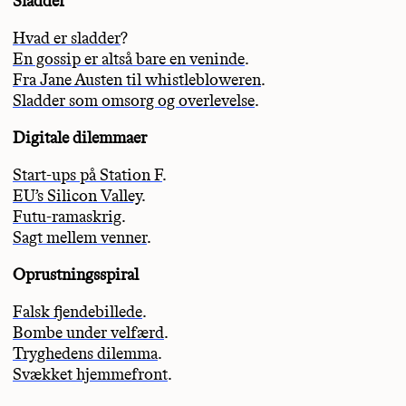
Sladder
Hvad er sladder
?
En gossip er altså bare en veninde
.
Fra Jane Austen til whistlebloweren
.
Sladder som omsorg og overlevelse
.
Digitale dilemmaer
Start-ups på Station F
.
EU’s Silicon Valley
.
Futu-ramaskrig
.
Sagt mellem venner
.
Oprustningsspiral
Falsk fjendebillede
.
Bombe under velfærd
.
Tryghedens dilemma
.
Svækket hjemmefront
.