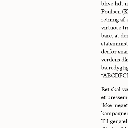
blive lidt
Poulsen (K
retning af 
virtuose t
bare, at de
statsminist
derfor sna
verdens dår
bæredygtig 
“ABCDFGI
Ret skal v
et pressemø
ikke meget 
kampagnema
Til gengæld