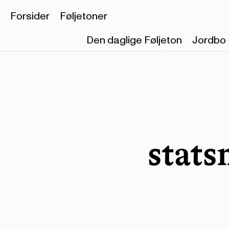
Forsider
Føljetoner
Den daglige Føljeton
Jordbo
stats