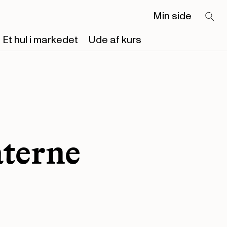
Min side
Et hul i markedet
Ude af kurs
aterne