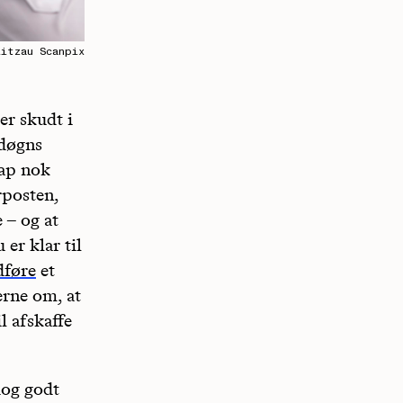
Ritzau Scanpix
er skudt i
 døgns
nap nok
rposten,
 – og at
er klar til
dføre
et
erne om, at
l afskaffe
dog godt