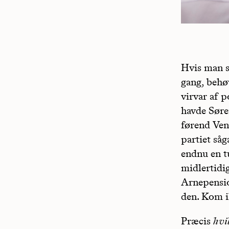
Hvis man s
gang, behø
virvar af 
havde Søre
førend Ven
partiet såg
endnu en tu
midlertidig
Arnepensio
den. Kom ik
Præcis
hvi