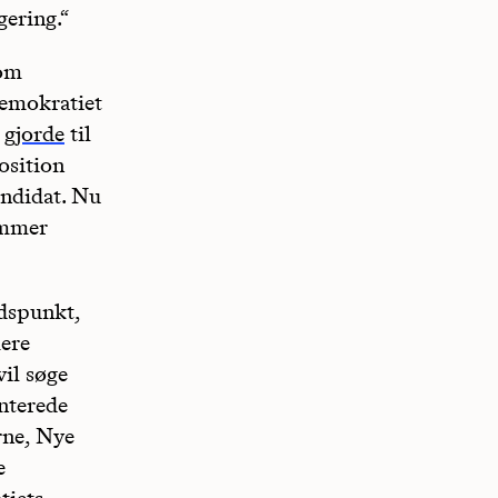
gering.“
som
demokratiet
g
gjorde
til
osition
andidat. Nu
ommer
idspunkt,
mere
il søge
nterede
rne, Nye
e
tiets