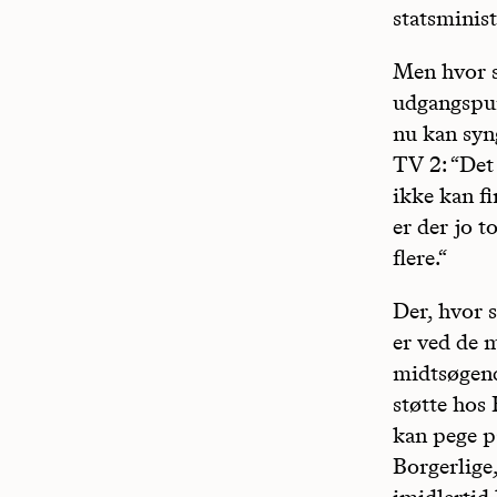
statsminist
Men hvor s
udgangspun
nu kan syn
TV 2: “Det
ikke kan f
er der jo 
flere.“
Der, hvor 
er ved de 
midtsøgend
støtte hos
kan pege p
Borgerlige,
imidlertid