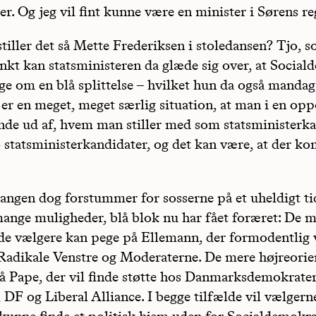
er. Og jeg vil fint kunne være en minister i Sørens re
tiller det så Mette Frederiksen i stoledansen? Tjo, 
kt kan statsministeren da glæde sig over, at Social
ge om en blå splittelse – hvilket hun da også manda
 er en meget, meget særlig situation, at man i en opp
inde ud af, hvem man stiller med som statsministerk
to statsministerkandidater, og det kan være, at der k
sangen dog forstummer for sosserne på et uheldigt t
mange muligheder, blå blok nu har fået foræret: De 
e vælgere kan pege på Ellemann, der formodentlig v
 Radikale Venstre og Moderaterne. De mere højreorie
å Pape, der vil finde støtte hos Danmarksdemokrate
 DF og Liberal Alliance. I begge tilfælde vil vælgern
 kunne finde et politisk hjem uden for Socialdemokra