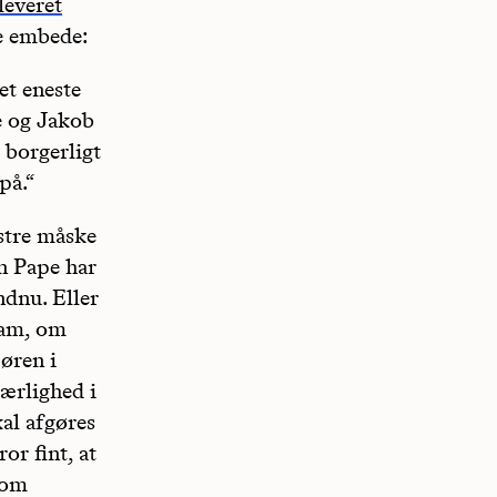
leveret
e embede:
det eneste
pe og Jakob
 borgerligt
på.“
stre måske
n Pape har
ndnu. Eller
ham, om
Søren i
kærlighed i
al afgøres
or fint, at
som