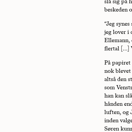
slå sig på
beskeden o
“Jeg synes 
jeg lover i
Ellemann, 
flertal […]
På papiret
nok blevet
altså den s
som Venstr
han kan slå
hånden end
luften, og
inden valge
Søren kunn