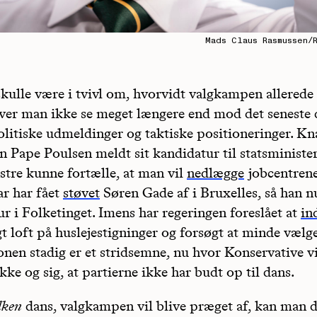
Mads Claus Rasmussen/
kulle være i tvivl om, hvorvidt valgkampen allerede 
ver man ikke se meget længere end mod det seneste
politiske udmeldinger og taktiske positioneringer. K
n Pape Poulsen meldt sit kandidatur til statsministe
stre kunne fortælle, at man vil
nedlægge
jobcentrene
ar har fået
støvet
Søren Gade af i Bruxelles, så han nu 
r i Folketinget. Imens har regeringen foreslået at
in
t loft på huslejestigninger og forsøgt at minde vælg
nen stadig er et stridsemne, nu hvor Konservative vi
ke og sig, at partierne ikke har budt op til dans.
lken
dans, valgkampen vil blive præget af, kan man 