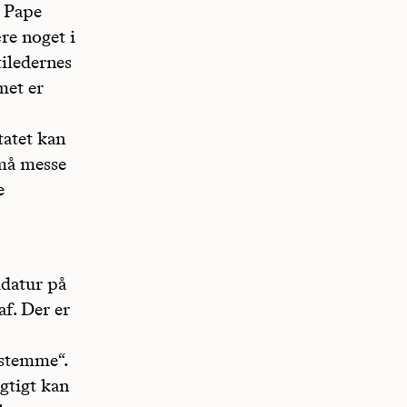
n Pape
re noget i
tiledernes
met er
tatet kan
 må messe
e
idatur på
af. Der er
 stemme“.
igtigt kan