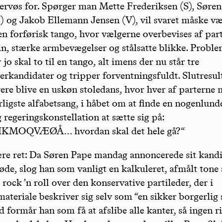
 nervøs for. Spørger man Mette Frederiksen (S), Søre
) og Jakob Ellemann Jensen (V), vil svaret måske væ
en forførisk tango, hvor vælgerne overbevises af par
rin, stærke armbevægelser og stålsatte blikke. Proble
r jo skal to til en tango, alt imens der nu står tre
erkandidater og tripper forventningsfuldt. Slutresul
rere blive en uskøn stoledans, hvor hver af parterne
ligste alfabetsang, i håbet om at finde en nogenlund
regeringskonstellation at sætte sig på:
KMOQVÆØÅ… hvordan skal det hele gå?“
ære ret: Da Søren Pape mandag annoncerede sit kand
de, slog han som vanligt en kalkuleret, afmålt tone 
rock ’n roll over den konservative partileder, der i
teriale beskriver sig selv som “en sikker borgerlig
 formår han som få at afslibe alle kanter, så ingen r