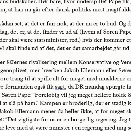
 hans budskaber. Hør bare, hvor underspillet Pape fik
m, at han nu går efter dansk politiks mest magtfuld
sådan set, at det er fair nok, at der nu er to bud. Og 
 dag, det er, at det finder vi ud af (hvem af Søren Pa
der skal være statsminister, red.) hvis der kommer et
 Vi skal finde ud af det, det er det samarbejdet går ud 
 er 80’ernes rivalisering mellem Konservative og Ven
 genoplivet, men hverken Jakob Ellemann eller Søre
tore trang til at spille alt for meget med musklerne e
e-formanden også fik
sagt
, da DR mandag spurgte 
 Søren Pape: “Foreløbig vil jeg meget hellere holde 
 at slå på ham.“ Kampen er broderlig, der er stadig 
 Jakob Ellemann mener da heller ikke, at for meget sk
t: “Det vigtigste for os er en borgerlig regering. Jeg tr
e leve med at være minister i en regering med mig 