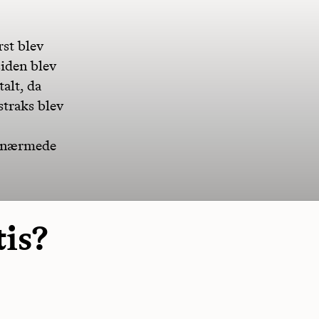
st blev
siden blev
talt, da
straks blev
n nærmede
tis?