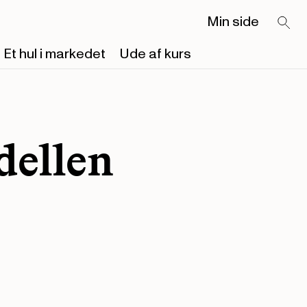
Min side
Et hul i markedet
Ude af kurs
dellen