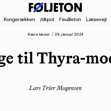
Kongerækken
/dkpol
Feuilleton
Læsevejr
Kære læser
29. januar 2024
ge til Thyra-mo
Lars Trier Mogensen