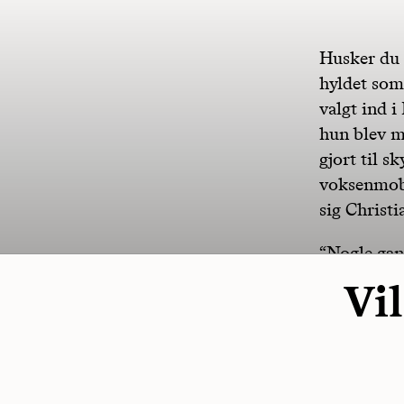
Husker du 
hyldet som
valgt ind i
hun blev m
gjort til s
voksenmob
sig Christ
“Nogle gan
Vil