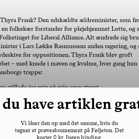
Thyra Frank? Den udskældte ældreminister, som før
 en folkekær forstander for plejehjemmet Lotte, og 
 Folketinget for Liberal Alliance. Alt ændrede sig bru
inister i Lars Løkke Rasmussens anden regering, og 
kydeskive for oppositionen. Thyra Frank blev groft
bet – med knude i maven og kvalme, hver gang hu
iansborgs trappe:
ge stillede jeg mig på min egen storet
 du have artiklen gra
Vi låser den op med det samme, hvis du
tegner et prøveabonnement på Føljeton. Det
koster 0 kr. Ingen binding.