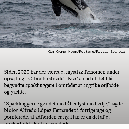
Kim Kyung-Hoon/Reuters/Ritzau Scanpix
Siden 2020 har der været et mystisk fænomen under
opsejling i Gibraltarstrædet. Næsten ud af det blå
begyndte spækhuggere i området at angribe sejlbåde
og yachts.
“Spækhuggerne gør det med åbenlyst med vilje,”
sagde
biolog Alfredo López Fernandez i forrige uge og
pointerede, at adfærden er ny. Han er en del af et
forskerhold, der har nærstude