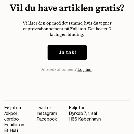
Vil du have artiklen gratis?
Vi låser den op med det samme, hvis du tegner
et prøveabonnement på Føljeton. Det koster 0
kr. Ingen binding.
Ja tak!
Allerede abonnent?
Log ind
.
Føljeton
Twitter
Føljeton
/dkpol
Instagram
Dyrkøb 7, 1. sal
Jordbo
Facebook
1166 København
Feuilleton
Et Hul i