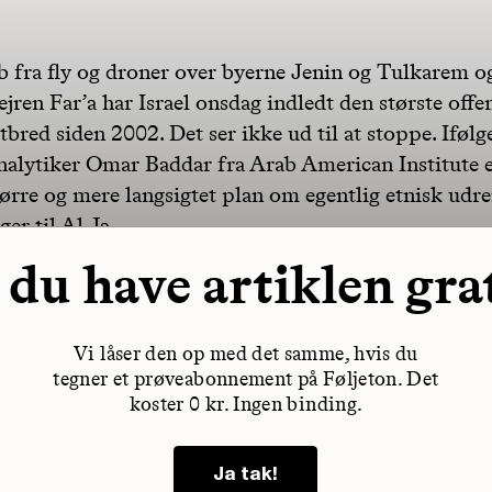
 fra fly og droner over byerne Jenin og Tulkarem o
ejren Far’a har Israel onsdag indledt den største offe
tbred siden 2002. Det ser ikke ud til at stoppe. Ifølg
analytiker Omar Baddar fra Arab American Institute e
tørre og mere langsigtet plan om egentlig etnisk udr
er til Al Ja
 du have artiklen gra
Vi låser den op med det samme, hvis du
tegner et prøveabonnement på Føljeton. Det
koster 0 kr. Ingen binding.
Ja tak!