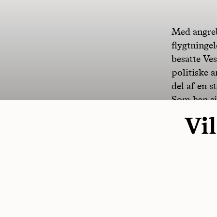
Med angreb
flygtningel
besatte Ves
politiske 
del af en s
Som han sig
Vil