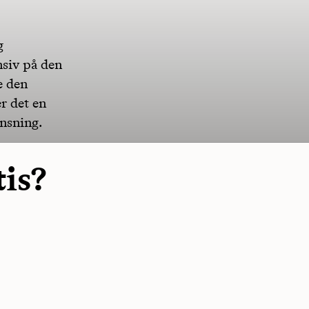
g
nsiv på den
e den
r det en
ensning.
tis?