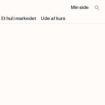
Min side
Et hul i markedet
Ude af kurs