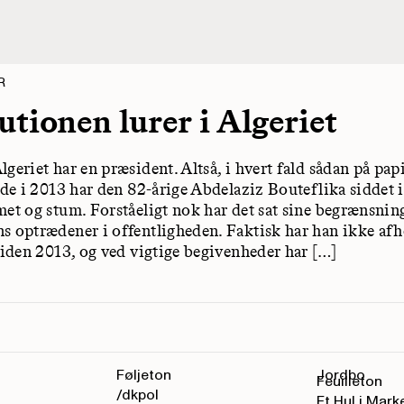
R
utionen lurer i Algeriet
geriet har en præsident. Altså, i hvert fald sådan på pap
lde i 2013 har den 82-årige Abdelaziz Bouteflika siddet i
met og stum. Forståeligt nok har det sat sine begrænsnin
s optrædener i offentligheden. Faktisk har han ikke afh
 siden 2013, og ved vigtige begivenheder har […]
Føljeton
Jordbo
Feuilleton
/dkpol
Et Hul i Mark