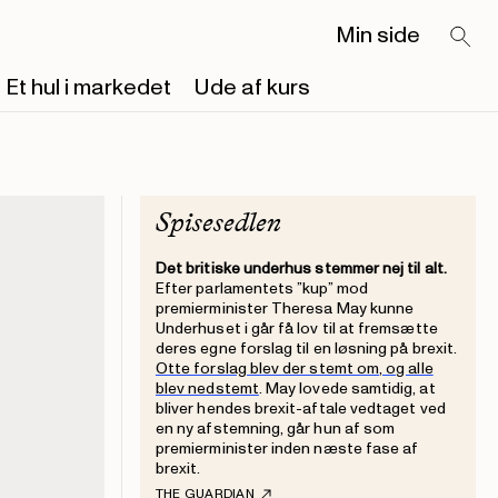
Min side
Et hul i markedet
Ude af kurs
Spisesedlen
Det britiske underhus stemmer nej til alt.
Efter parlamentets ”kup” mod
premierminister Theresa May kunne
Underhuset i går få lov til at fremsætte
deres egne forslag til en løsning på brexit.
Otte forslag blev der stemt om, og alle
blev nedstemt
. May lovede samtidig, at
bliver hendes brexit-aftale vedtaget ved
en ny afstemning, går hun af som
premierminister inden næste fase af
brexit.
THE GUARDIAN