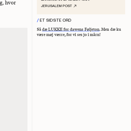
g, hvor
JERUSALEM POST
ET SIDSTE ORD
Så
dæ LUKKE for dawens Føljeton
. Men dæ ku
være møj værre, for vi ses jo i mårn!