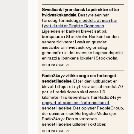
Swedbank fyrer dansk topdirektør efter
hvidvaskskandale.
Bestyrelsen har
torsdag formiddag
meddelt, at man har
fyret direktør Birgitte Bonnesen
.
Ligeledes er banken blevet sat på
børspause i Stockholm. Banken har den
senere tid været i vælten grundet
mistanke om hvidvask, og onsdag
gennemførte det svenske bagmandspoliti
en razzia i bankens lokaler i Stockholm.
BERLINGSKE
Radio24syv vil ikke søge om forlænget
sendetilladelse.
Efter der i udbuddet er
blevet tilføjet et nyt krav om, at mindst 70
pct. af redaktionen skal være 110
kilometer fra København,
har Radio24syv
opgivet at søge om forlængelse af
sendetilladelse
. Det oplyser PeopleGroup,
der sammen med Berlingske Media ejer
Radio24syv. Den nuværende
sendetilladelse udløber i oktober.
BERLINGSKE