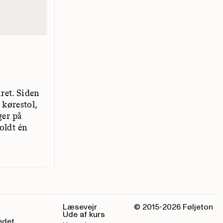
iret. Siden
 kørestol,
ger på
oldt én
Læsevejr
© 2015-
2026
Føljeton
Ude af kurs
edet