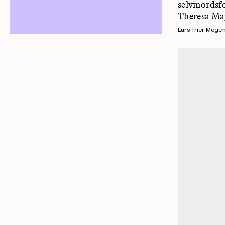
selvmordsfo
Theresa May
Lars Trier Moge