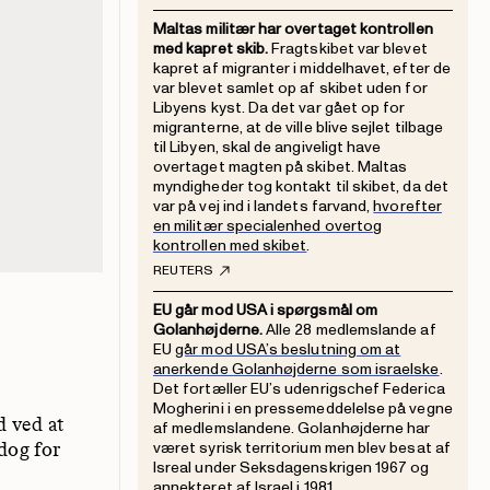
Maltas militær har overtaget kontrollen
med kapret skib.
Fragtskibet var blevet
kapret af migranter i middelhavet, efter de
var blevet samlet op af skibet uden for
Libyens kyst. Da det var gået op for
migranterne, at de ville blive sejlet tilbage
til Libyen, skal de angiveligt have
overtaget magten på skibet. Maltas
myndigheder tog kontakt til skibet, da det
var på vej ind i landets farvand,
hvorefter
en militær specialenhed overtog
kontrollen med skibet
.
REUTERS
EU går mod USA i spørgsmål om
Golanhøjderne.
Alle 28 medlemslande af
EU
går mod USA’s beslutning om at
anerkende Golanhøjderne som israelske
.
Det fortæller EU’s udenrigschef Federica
Mogherini i en pressemeddelelse på vegne
d ved at
af medlemslandene. Golanhøjderne har
været syrisk territorium men blev besat af
 dog for
Isreal under Seksdagenskrigen 1967 og
annekteret af Israel i 1981.