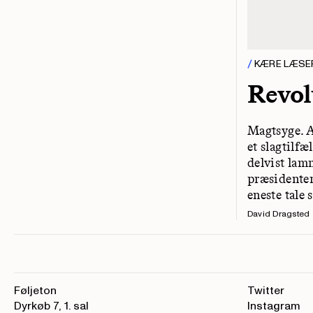
KÆRE LÆSE
Revol
Magtsyge. Al
et slagtilfæ
delvist lam
præsidenten
eneste tale
David Dragsted
Føljeton
Twitter
Dyrkøb 7, 1. sal
Instagram