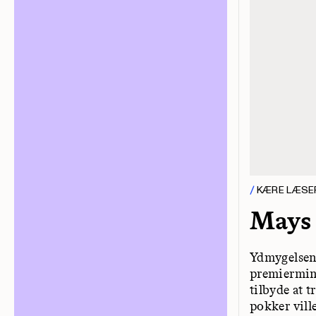
KÆRE LÆSE
Mays 
Ydmygelsen 
premiermini
tilbyde at t
pokker vill