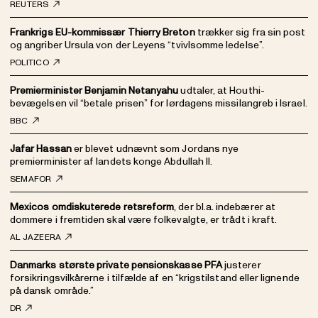
REUTERS
Frankrigs EU-kommissær Thierry Breton
trækker sig fra sin post
og angriber Ursula von der Leyens “tvivlsomme ledelse”.
POLITICO
Premierminister Benjamin Netanyahu
udtaler, at Houthi-
bevægelsen vil “betale prisen” for lørdagens missilangreb i Israel.
BBC
Jafar Hassan
er blevet udnævnt som Jordans nye
premierminister af landets konge Abdullah II.
SEMAFOR
Mexicos omdiskuterede retsreform
, der bl.a. indebærer at
dommere i fremtiden skal være folkevalgte, er trådt i kraft.
AL JAZEERA
Danmarks største private pensionskasse PFA
justerer
forsikringsvilkårerne i tilfælde af en “krigstilstand eller lignende
på dansk område.”
DR