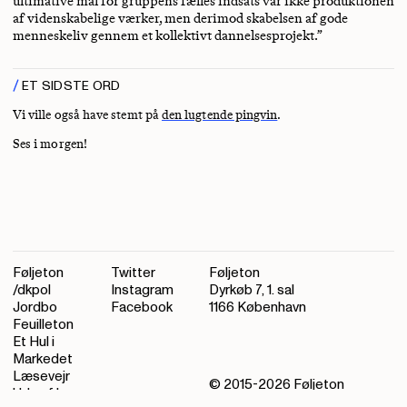
ultimative mål for gruppens fælles indsats var ikke produktionen
af videnskabelige værker, men derimod skabelsen af gode
menneskeliv gennem et kollektivt dannelsesprojekt.”
ET SIDSTE ORD
Vi ville også have stemt på
den lugtende pingvin
.
Ses i morgen!
Føljeton
Twitter
Føljeton
/dkpol
Instagram
Dyrkøb 7, 1. sal
Jordbo
Facebook
1166 København
Feuilleton
Et Hul i
Markedet
Læsevejr
© 2015-
2026
Føljeton
Ude af kurs