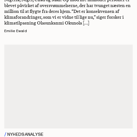
blevet påvirket af oversvømmelserne, der har tvunget næsten en
million til at flygte fra deres hjem. “Det er konsekvensen af ​​
klimaforandringer, som vi er vidne til lige nu,” siger forsker i
klimatilpasning Olasunkanmi Okunola […]
Emilie Ewald
NYHEDSANALYSE