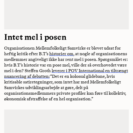
Intet mel i posen
Organisationen Mellemfolkeligt Samvirke er blevet udsat for
heftig kritik efter B.T’s
historier om
, at nogle af organisationens
medlemmer angiveligt ikke har rent mel i posen. Spørgsmålet er:
hvis B.T’s historie var en pose mel, ville der så overhovedet være
mel i den? Steffen Groth
leverer i POV International en tiltrængt
nuancering af debatten:
“Det er en kolossal glidebane, hvis
kritisable satiretegninger, som intet har med Mellemfolkeligt
Samvirkes udviklingsarbejde at gøre, delt på
organisationsmedlemmers private profiler kan føre til kollektiv,
økonomisk afstraffelse af en hel organisation.”